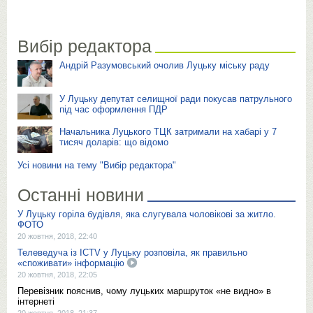
Вибір редактора
Андрій Разумовський очолив Луцьку міську раду
У Луцьку депутат селищної ради покусав патрульного
під час оформлення ПДР
Начальника Луцького ТЦК затримали на хабарі у 7
тисяч доларів: що відомо
Усі новини на тему "Вибір редактора"
Останні новини
У Луцьку горіла будівля, яка слугувала чоловікові за житло.
ФОТО
20 жовтня, 2018, 22:40
Телеведуча із ICTV у Луцьку розповіла, як правильно
«споживати» інформацію
20 жовтня, 2018, 22:05
Перевізник пояснив, чому луцьких маршруток «не видно» в
інтернеті
20 жовтня, 2018, 21:37