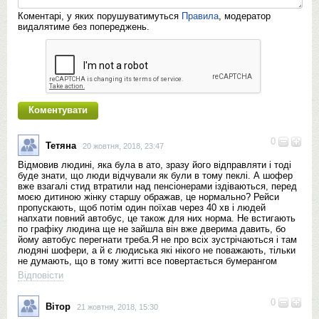
Коментарі, у яких порушуватимуться
Правила
, модератор
видалятиме без попереджень.
0
Тетяна
20 жовтня, 2018, 23:47
Відмовив людині, яка була в ато, зразу його відправляти і тоді
буде знати, що люди відчували як були в тому пеклі. А шофер
вже взагалі стид втратили над пенсіонерами іздіваються, перед
моєю дитиною жінку старшу ображав, це нормально? Рейси
пропускають, щоб потім один поїхав через 40 хв і людей
напхати повний автобус, це також для них норма. Не встигають
по графіку людина ще не зайшла він вже дверима давить, бо
йому автобус перегнати треба.Я не про всіх зустрічаються і там
людяні шофери, а й є людиська які нікого не поважають, тільки
не думають, що в тому житті все повертається бумерангом
Відповісти
0
Вітор
21 жовтня, 2018, 15:30