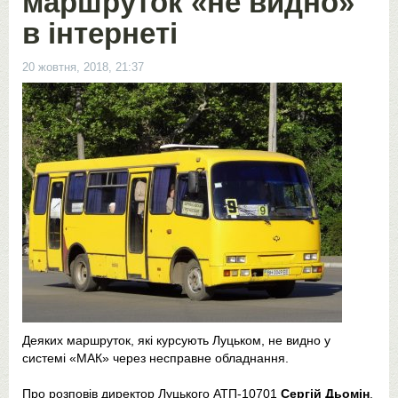
маршруток «не видно»
в інтернеті
20 жовтня, 2018, 21:37
Деяких маршруток, які курсують Луцьком, не видно у
системі «МАК» через несправне обладнання.
Про розповів директор Луцького АТП-10701
Сергій Дьомін
,