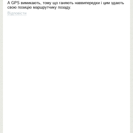
А GPS вимикають, тому що ганяють наввипередки і цим здають
свою позицію маршрутчику позаду.
Відповісти