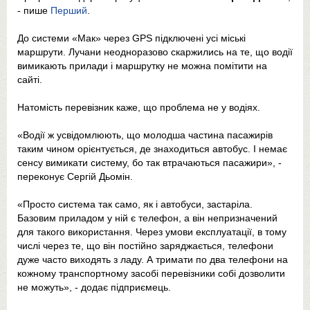
- пише
Перший
.
До системи «Мак» через GPS підключені усі міські
маршрути. Лучани неодноразово скаржились на те, що водії
вимикають прилади і маршрутку не можна помітити на
сайті.
Натомість перевізник каже, що проблема не у водіях.
«Водії ж усвідомлюють, що молодша частина пасажирів
таким чином орієнтується, де знаходиться автобус. І немає
сенсу вимикати систему, бо так втрачаються пасажири», -
переконує Сергій Дьомін.
«Просто система так само, як і автобуси, застаріла.
Базовим приладом у ній є телефон, а він непризначений
для такого використання. Через умови експлуатації, в тому
числі через те, що він постійно заряджається, телефони
дуже часто виходять з ладу. А тримати по два телефони на
кожному транспортному засобі перевізники собі дозволити
не можуть», - додає підприємець.