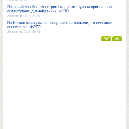
Яскравий міньйон, монстрик і машинки: лучани оригінально
облаштували дитмайданчик. ФОТО
20 жовтня, 2018, 21:30
На Волині «застукали» працівників автошколи, які вивозили
сміття в ліс. ФОТО
20 жовтня, 2018, 20:49