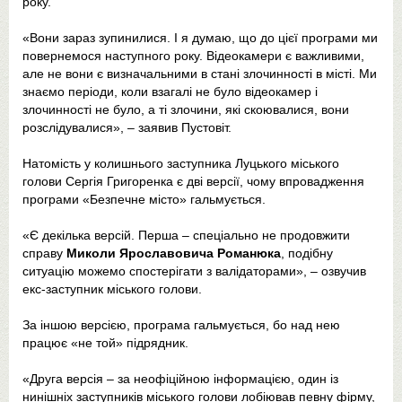
року.
«Вони зараз зупинилися. І я думаю, що до цієї програми ми
повернемося наступного року. Відеокамери є важливими,
але не вони є визначальними в стані злочинності в місті. Ми
знаємо періоди, коли взагалі не було відеокамер і
злочинності не було, а ті злочини, які скоювалися, вони
розслідувалися», – заявив Пустовіт.
Натомість у колишнього заступника Луцького міського
голови Сергія Григоренка є дві версії, чому впровадження
програми «Безпечне місто» гальмується.
«Є декілька версій. Перша – спеціально не продовжити
справу
Миколи Ярославовича Романюка
, подібну
ситуацію можемо спостерігати з валідаторами», – озвучив
екс-заступник міського голови.
За іншою версією, програма гальмується, бо над нею
працює «не той» підрядник.
«Друга версія – за неофіційною інформацією, один із
нинішніх заступників міського голови лобіював певну фірму,