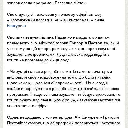
запрацювала програма «Безпечне місто».
Свою думку він висловив у прямому ефірі ток-шоу
«Протилежний погляд. LIVE» 16 листопада, – пише
Конкурент
.
Спочатку ведуча
Галина Падалко
нагадала глядачам
пряму мову в. о. міського голови
Григорія Пустовіта
, який
у лютому на цій це програмі зауважив, що приврахуванні
зауважень розробниками, Луцька міська рада виділить
кошти на програму до кінця року.
«Ми зустрічалися з розробниками. Із самого початку ми
висловили своє незадоволення тому, що були питання
щодо камер, щодо їхньої спроможності... На сьогодні
знайшли порозуміння з розробниками, які займаються цією
програмою, і якщо всі наші зауваження будуть враховані, то
кошти будуть виділені в цьому році», - зауважив Пустовіт під
час лютневого ефіру.
Однак нещодавно у коментарі для ІА «Конкурент» Григорій
Пустовіт зауважив, що до програми повернуться наступного