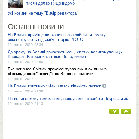
тисяч доларів: що відомо
Усі новини на тему "Вибір редактора"
Останні новини
На Волині приміщення колишнього райвійськкомату
реконструюють під амбулаторію. ФОТО
12 лютого, 2019, 23:34
До храму на Волині привезуть мощі святих великомучениць
Варвари і Катерини та князя Володимира
12 лютого, 2019, 22:50
Екс-регіонал Смітюх прокоментував вихід очільника
«Громадянської позиції» на Волині з політики
12 лютого, 2019, 22:17
На Волині критично збільшилась кількість пожеж
12 лютого, 2019, 21:39
На волинському телеканалі анонсували інтерв'ю з Покровським
12 лютого, 2019, 21:13