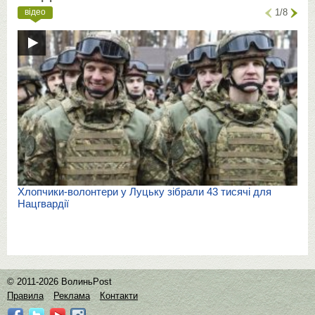
відео
1/8
Хлопчики-волонтери у Луцьку зібрали 43 тисячі для
Нацгвардії
© 2011-2026 ВолиньPost
Правила
Реклама
Контакти