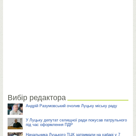
Вибір редактора
Андрій Разумовський очолив Луцьку міську раду
У Луцьку депутат селищної ради покусав патрульного
під час оформлення ПДР
Начальника Луцького ТЦК затримали на хабарі у 7