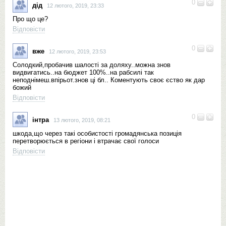
0
дід
12 лютого, 2019, 23:33
Про що це?
Відповісти
0
вже
12 лютого, 2019, 23:53
Солодкий,пробачив шалості за доляху..можна знов
видвигатись..на бюджет 100%..на рабсилі так
неподнімеш.впірьот.знов ці бл.. Коментують своє єство як дар
божий
Відповісти
0
інтра
13 лютого, 2019, 08:21
шкода,що через такі особистості громадянська позиція
перетворюється в регіони і втрачає свої голоси
Відповісти