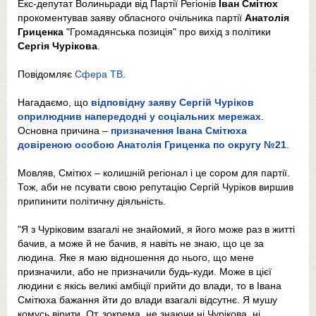
Екс-депутат Волиньради від Партії Регіонів
Іван Смітюх
прокоментував заяву обласного очільника партії
Анатолія
Гриценка
"Громадянська позиція" про вихід з політики
Сергія Чурікова
.
Повідомляє
Сфера ТВ
.
Нагадаємо, що
відповідну заяву Сергій Чуріков
оприлюднив напередодні у соціальних мережах
.
Основна причина –
призначення Івана Смітюха
довіреною особою Анатолія Гриценка по округу №21
.
Мовляв, Смітюх – колишній регіонал і це сором для партії.
Тож, аби не псувати свою репутацію Сергій Чуріков виршив
припинити політичну діяльність.
"Я з Чуріковим взагалі не знайомий, я його може раз в житті
бачив, а може й не бачив, я навіть не знаю, що це за
людина. Яке я маю відношення до нього, що мене
призначили, або не призначили будь-куди. Може в цієї
людини є якісь великі амбіції прийти до влади, то в Івана
Смітюха бажання йти до влади взагалі відсутнє. Я мушу
комусь вірити. От, зокрема, не знаючи ні Чурікова, ні