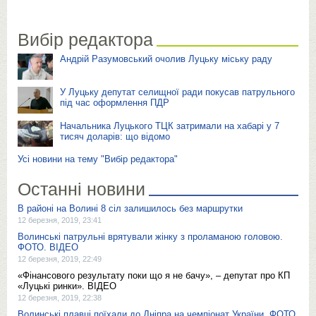
Вибір редактора
Андрій Разумовський очолив Луцьку міську раду
У Луцьку депутат селищної ради покусав патрульного
під час оформлення ПДР
Начальника Луцького ТЦК затримали на хабарі у 7
тисяч доларів: що відомо
Усі новини на тему "Вибір редактора"
Останні новини
В районі на Волині 8 сіл залишилось без маршрутки
12 березня, 2019, 23:41
Волинські патрульні врятували жінку з проламаною головою.
ФОТО. ВІДЕО
12 березня, 2019, 22:49
«Фінансового результату поки що я не бачу», – депутат про КП
«Луцькі ринки». ВІДЕО
12 березня, 2019, 22:38
Волинські плавці поїхали до Дніпра на чемпіонат України. ФОТО