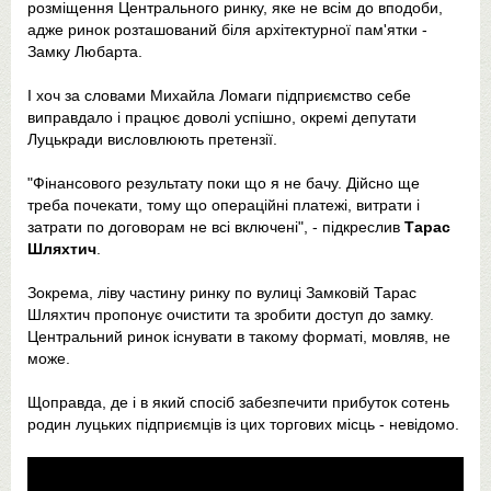
розміщення Центрального ринку, яке не всім до вподоби,
адже ринок розташований біля архітектурної пам'ятки -
Замку Любарта.
І хоч за словами Михайла Ломаги підприємство себе
виправдало і працює доволі успішно, окремі депутати
Луцькради висловлюють претензії.
"Фінансового результату поки що я не бачу. Дійсно ще
треба почекати, тому що операційні платежі, витрати і
затрати по договорам не всі включені", - підкреслив
Тарас
Шляхтич
.
Зокрема, ліву частину ринку по вулиці Замковій Тарас
Шляхтич пропонує очистити та зробити доступ до замку.
Центральний ринок існувати в такому форматі, мовляв, не
може.
Щоправда, де і в який спосіб забезпечити прибуток сотень
родин луцьких підприємців із цих торгових місць - невідомо.