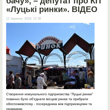
бачу», – депутат про КП
«Луцькі ринки». ВІДЕО
12 березня, 2019, 22:38
Створення комунального підприємства "Луцькі ринки"
повинно було об'єднати місцеві ринки та прибрати
облспоживспілку - посередника між підприємцями та
громадою.