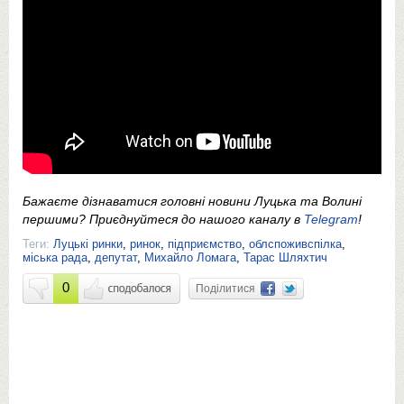
Бажаєте дізнаватися головні новини Луцька та Волині
першими? Приєднуйтеся до нашого каналу в
Telegram
!
Теги:
Луцькі ринки
,
ринок
,
підприємство
,
облспоживспілка
,
міська рада
,
депутат
,
Михайло Ломага
,
Тарас Шляхтич
0
Поділитися