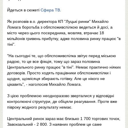
Йдеться в сюжеті
Сфера ТВ
.
Як розповів в.о. директора КП "Луцькі ринки" Михайло
Ломага боротьба з облспоживспілкою ведеться й досі, а
місто через цього посередника, мовляв, втрачає 18
мільйонів гривень прибутку, адже половина ринку працює "в
тіні".
"На сьогодні те, що облспоживспілка звітує перед міською
радою, то це все фікція, тому що зараз половина
Центрального ринку працює "в тіні". Немає практично ніяких
договорів. Просто ходять працівники облспоживспілки і
щодня, щомісяця збирають готівку. Але це нікого не
цікавить", - наголосив Михайло Ломага.
З цією проблемою неодноразово зверталися у відповідні
контролюючі структури, де обіцяли реагування. Проте вже
півроку жодного результату немає.
Центральний ринок зараз має близько 1 700 торгових точок,
Завокзальний - 2 800. З наявних проблем це саме