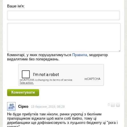
Ваше ім'я:
Коментарі, у яких порушуватимуться
Правила
, модератор
видалятиме без попереджень.
0
Сірко
13 березня, 2019, 08:28
Не буде прибутків там ніколи, ринки укропці з бюліним
прапорщиком віджали щоб мати собі бабло, тому ці
дерибанщики ще дофінансовують з луцького бюджету ці "рога і
копита".