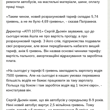
ремонти автобусів, на мастильні матеріали, шини, оплату
праці тощо.
«Таким чином, новий розрахунковий тариф складає 5,74
гривень, а не як було 4,69 гривень», - сказав Патракеєв.
Директор «АТП 10701» Сергій Дьомін зауважив, що до
сьогодні мова йшла не про вартість проїзду, а про
розрахунковий тариф. З його слів, підприємства подавали
свої розрахунки, але вони передбачають набагато вищий
тариф, аніж 6 гривень. Він назвав основні чинники тарифу:
вартість пального, амортизаційні відрахування та заробітна
плата.
«На сьогодні у тарифі 6 гривень закладають зарплату водія
7500 гривень. Але на сьогодні в наших умовах переважна
більшість водіїв не бажає працювати за таку зарплату.
Польща під боком і там заробіток водія від 1 тисячі євро», -
констатував він.
Сергій Дьомін каже, що вік автобусів у середньому 8-9 років.
Нині новий автобус вартує 2,5 мільйона гривень. Тому
навіть тариф у 6 гривень, на переконання Дьоміна, не