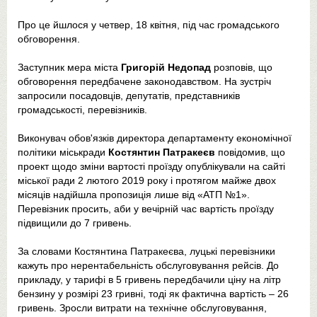
Про це йшлося у четвер, 18 квітня, під час громадського
обговорення.
Заступник мера міста
Григорій Недопад
розповів, що
обговорення передбачене законодавством. На зустріч
запросили посадовців, депутатів, представників
громадськості, перевізників.
Виконувач обов'язків директора департаменту економічної
політики міськради
Костянтин Патракеєв
повідомив, що
проект щодо зміни вартості проїзду опублікували на сайті
міської ради 2 лютого 2019 року і протягом майже двох
місяців надійшла пропозиція лише від «АТП №1».
Перевізник просить, аби у вечірній час вартість проїзду
підвищили до 7 гривень.
За словами Костянтина Патракеєва, луцькі перевізники
кажуть про нерентабельність обслуговування рейсів. До
прикладу, у тарифі в 5 гривень передбачили ціну на літр
бензину у розмірі 23 гривні, тоді як фактична вартість – 26
гривень. Зросли витрати на технічне обслуговування,