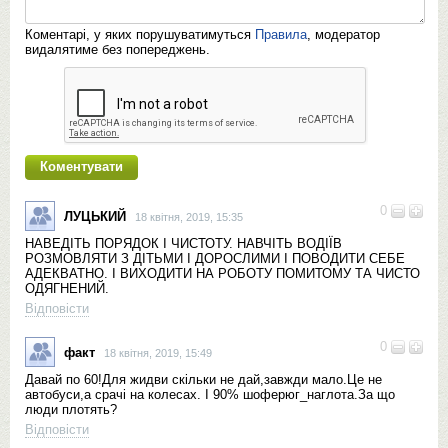
Коментарі, у яких порушуватимуться
Правила
, модератор
видалятиме без попереджень.
0
ЛУЦЬКИЙ
18 квітня, 2019, 15:35
НАВЕДІТЬ ПОРЯДОК І ЧИСТОТУ. НАВЧІТЬ ВОДІЇВ
РОЗМОВЛЯТИ З ДІТЬМИ І ДОРОСЛИМИ І ПОВОДИТИ СЕБЕ
АДЕКВАТНО. І ВИХОДИТИ НА РОБОТУ ПОМИТОМУ ТА ЧИСТО
ОДЯГНЕНИЙ.
Відповісти
0
факт
18 квітня, 2019, 15:49
Давай по 60!Для жидви скільки не дай,завжди мало.Це не
автобуси,а срачі на колесах. І 90% шоферюг_наглота.За що
люди плотять?
Відповісти