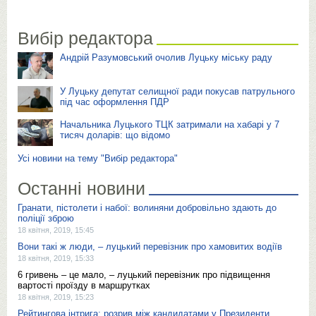
Вибір редактора
Андрій Разумовський очолив Луцьку міську раду
У Луцьку депутат селищної ради покусав патрульного
під час оформлення ПДР
Начальника Луцького ТЦК затримали на хабарі у 7
тисяч доларів: що відомо
Усі новини на тему "Вибір редактора"
Останні новини
Гранати, пістолети і набої: волиняни добровільно здають до
поліції зброю
18 квітня, 2019, 15:45
Вони такі ж люди, – луцький перевізник про хамовитих водіїв
18 квітня, 2019, 15:33
6 гривень – це мало, – луцький перевізник про підвищення
вартості проїзду в маршрутках
18 квітня, 2019, 15:23
Рейтингова інтрига: розрив між кандидатами у Президенти