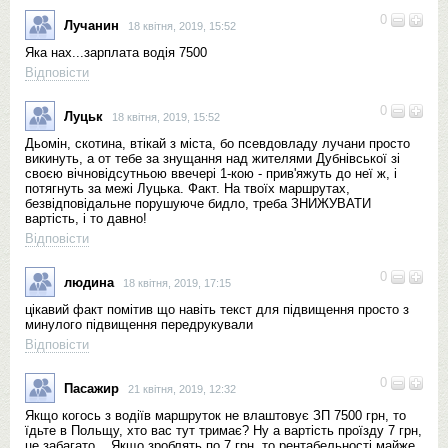
0
Лучанин
18 квітня, 2019, 15:52
Яка нах...зарплата водія 7500
Відповісти
0
Луцьк
18 квітня, 2019, 15:52
Дьомін, скотина, втікай з міста, бо псевдовладу лучани просто
викинуть, а от тебе за знущання над жителями Дубнівської зі
своєю вічновідсутньою ввечері 1-кою - прив'яжуть до неї ж, і
потягнуть за межі Луцька. Факт. На твоїх маршрутах,
безвідповідальне порушуюче бидло, треба ЗНИЖУВАТИ
вартість, і то давно!
Відповісти
0
людина
18 квітня, 2019, 17:15
цікавий факт помітив що навіть текст для підвищення просто з
минулого підвищення передрукували
Відповісти
0
Пасажир
21 квітня, 2019, 12:32
Якщо когось з водіїв маршруток не влаштовує ЗП 7500 грн, то
їдьте в Польщу, хто вас тут тримає? Ну а вартість проїзду 7 грн,
це забагато... Якщо зроблять по 7 грн, то рентабельності майже