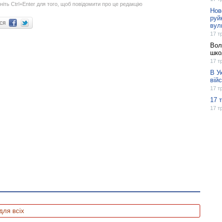
ніть Ctrl+Enter для того, щоб повідомити про це редакцію
Нов
руй
ися
вул
17 т
Вол
шко
17 т
В У
вій
17 т
17 
17 т
для всіх