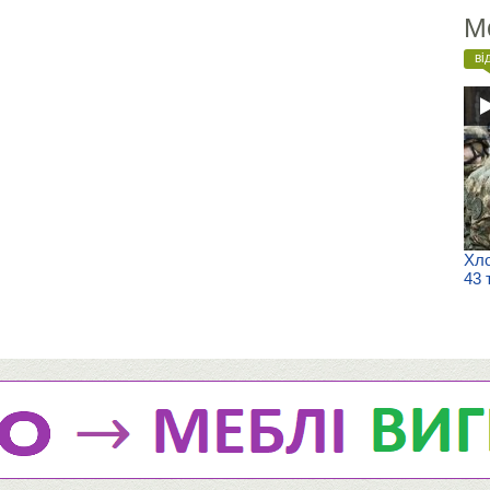
М
ві
Хло
43 