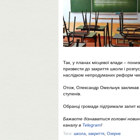
Так, у планах місцевої влади – пониз
призвести до закриття школи і розпус
наслідком непродуманих реформ чин
Отож, Олександр Омельчук закликав д
ступенів.
Обранці громади підтримали запит к
Бажаєте дізнаватися головні нови
каналу в
Telegram
!
Теги:
школа
,
закриття
,
Озерне