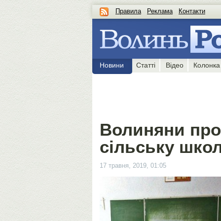
Правила
Реклама
Контакти
Новини
Статті
Відео
Колонка
Волиняни про
сільську шко
17 травня, 2019, 01:05