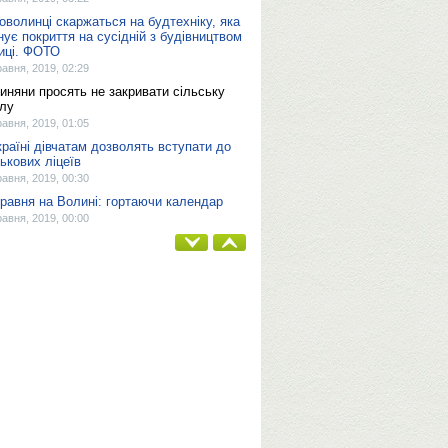
оволинці скаржаться на будтехніку, яка
нує покриття на сусідній з будівництвом
иці. ФОТО
равня, 2019, 02:29
иняни просять не закривати сільську
лу
равня, 2019, 01:05
країні дівчатам дозволять вступати до
ськових ліцеїв
равня, 2019, 00:30
травня на Волині: гортаючи календар
равня, 2019, 00:00