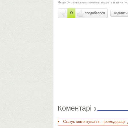
Якщо Ви зауважили помилку, виділіть її та натис
0
Поділит
Коментарі
0
Статус коментування: премодерація 