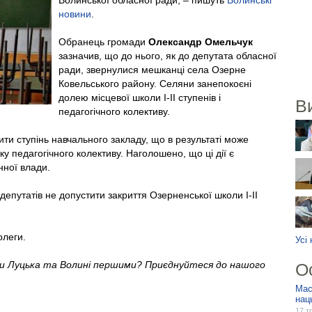
Волинської обласної ради, – пишуть
Волинські
новини
.
Обранець громади
Олександр Омельчук
зазначив, що до нього, як до депутата обласної
ради, звернулися мешканці села Озерне
Ковельського району. Селяни занепокоєні
долею місцевої школи І-ІІ ступенів і
В
педагогічного колективу.
ити ступінь навчального закладу, що в результаті може
ку педагогічного колективу. Наголошено, що ці дії є
ної влади.
епутатів не допустити закриття Озерненської школи І-ІІ
олеги.
Усі
ни Луцька та Волині першими? Приєднуйтеся до нашого
О
Мас
нац
17 т