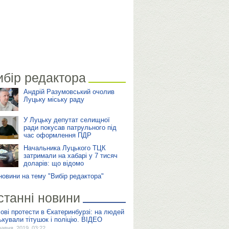
ибір редактора
Андрій Разумовський очолив
Луцьку міську раду
У Луцьку депутат селищної
ради покусав патрульного під
час оформлення ПДР
Начальника Луцького ТЦК
затримали на хабарі у 7 тисяч
доларів: що відомо
 новини на тему "Вибір редактора"
станні новини
ові протести в Єкатеринбурзі: на людей
ькували тітушок і поліцію. ВІДЕО
равня, 2019, 03:22