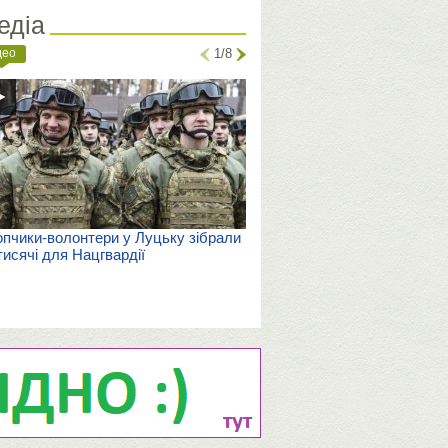
едіа
део
1/8
пчики-волонтери у Луцьку зібрали
тисячі для Нацгвардії