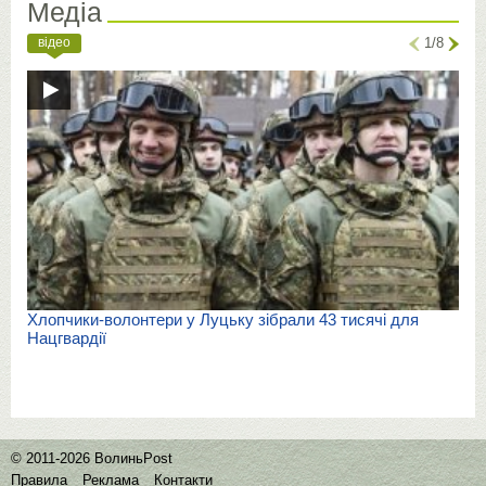
Медіа
відео
1/8
Хлопчики-волонтери у Луцьку зібрали 43 тисячі для
Нацгвардії
© 2011-2026 ВолиньPost
Правила
Реклама
Контакти