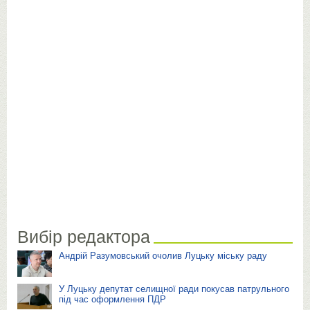
Вибір редактора
Андрій Разумовський очолив Луцьку міську раду
У Луцьку депутат селищної ради покусав патрульного
під час оформлення ПДР