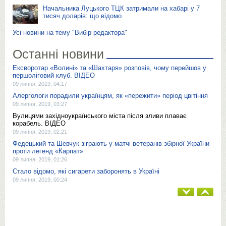
Начальника Луцького ТЦК затримали на хабарі у 7
тисяч доларів: що відомо
Усі новини на тему "Вибір редактора"
Останні новини
Ексворотар «Волині» та «Шахтаря» розповів, чому перейшов у
першоліговий клуб. ВІДЕО
09 липня, 2019, 04:17
Алергологи порадили українцям, як «пережити» період цвітіння
09 липня, 2019, 03:27
Вулицями західноукраїнського міста після зливи плаває
корабель. ВІДЕО
09 липня, 2019, 02:21
Федецький та Шевчук зіграють у матчі ветеранів збірної України
проти легенд «Карпат»
09 липня, 2019, 01:26
Стало відомо, які сигарети заборонять в Україні
09 липня, 2019, 00:24