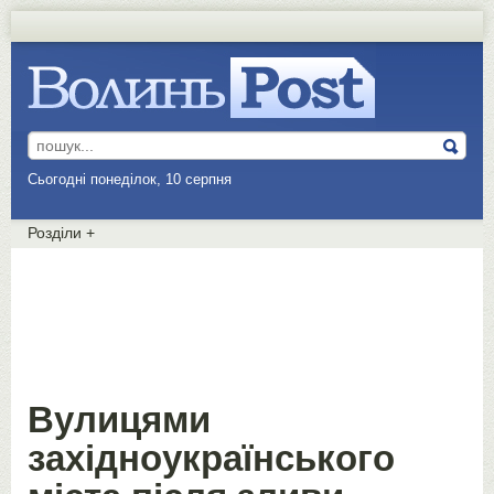
Сьогодні понеділок, 10 серпня
Розділи
+
Вулицями
західноукраїнського