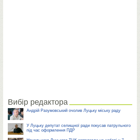
Вибір редактора
Андрій Разумовський очолив Луцьку міську раду
У Луцьку депутат селищної ради покусав патрульного
під час оформлення ПДР