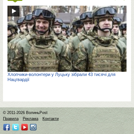
Хлопчики-волонтери у Луцьку зібрали 43 тисячі для
Нацгвардії
© 2011-2026 ВолиньPost
Правила
Реклама
Контакти