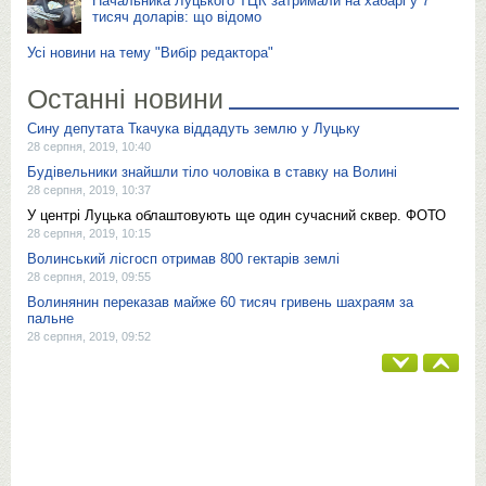
Начальника Луцького ТЦК затримали на хабарі у 7
тисяч доларів: що відомо
Усі новини на тему "Вибір редактора"
Останні новини
Сину депутата Ткачука віддадуть землю у Луцьку
28 серпня, 2019, 10:40
Будівельники знайшли тіло чоловіка в ставку на Волині
28 серпня, 2019, 10:37
У центрі Луцька облаштовують ще один сучасний сквер. ФОТО
28 серпня, 2019, 10:15
Волинський лісгосп отримав 800 гектарів землі
28 серпня, 2019, 09:55
Волинянин переказав майже 60 тисяч гривень шахраям за
пальне
28 серпня, 2019, 09:52