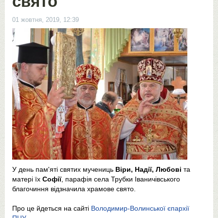
свято
01 жовтня, 2019, 12:39
У день пам'яті святих мучениць
Віри, Надії, Любові
та
матері їх
Софії
, парафія села Трубки Іваничівського
благочиння відзначила храмове свято.
Про це йдеться на сайті
Володимир-Волинської єпархії