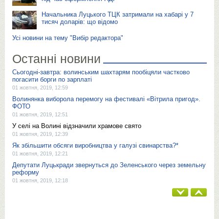
Начальника Луцького ТЦК затримали на хабарі у 7
тисяч доларів: що відомо
Усі новини на тему "Вибір редактора"
Останні новини
Сьогодні-завтра: волинським шахтарям пообіцяли частково
погасити борги по зарплаті
01 жовтня, 2019, 12:59
Волинянка виборола перемогу на фестивалі «Вітрила пригод».
ФОТО
01 жовтня, 2019, 12:51
У селі на Волині відзначили храмове свято
01 жовтня, 2019, 12:39
Як збільшити обсяги виробництва у галузі свинарства?*
01 жовтня, 2019, 12:21
Депутати Луцькради звернуться до Зеленського через земельну
реформу
01 жовтня, 2019, 12:18