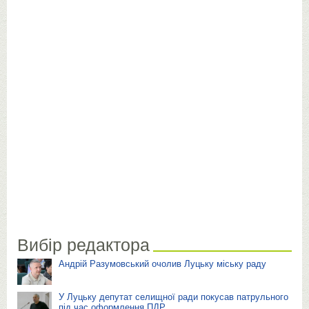
Вибір редактора
Андрій Разумовський очолив Луцьку міську раду
У Луцьку депутат селищної ради покусав патрульного
під час оформлення ПДР