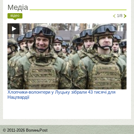
Медіа
відео
1/8
Хлопчики-волонтери у Луцьку зібрали 43 тисячі для
Нацгвардії
© 2011-2026 ВолиньPost