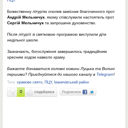
ПЦУ.
Божественну літургію очолив замісник благочинного прот.
Андрій Мельничук
, якому співслужили настоятель прот.
Сергій Мельничук
та запрошене духовенство.
Після літургії зі святковою програмою виступили діти
недільної школи.
Зазначають, богослужіння завершилось традиційним
хресним ходом навколо храму.
Бажаєте дізнаватися головні новини Луцька та Волині
першими? Приєднуйтеся до нашого каналу в
Telegram
!
Теги:
храмове свято
,
ПЦУ
,
Іваничівський район
0
Поділитися