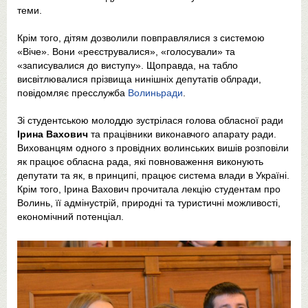
теми.
Крім того, дітям дозволили повправлялися з системою
«Віче». Вони «реєструвалися», «голосували» та
«записувалися до виступу». Щоправда, на табло
висвітлювалися прізвища нинішніх депутатів облради,
повідомляє пресслужба
Волиньради
.
Зі студентською молоддю зустрілася голова обласної ради
Ірина Вахович
та працівники виконавчого апарату ради.
Вихованцям одного з провідних волинських вишів розповіли
як працює обласна рада, які повноваження виконують
депутати та як, в принципі, працює система влади в Україні.
Крім того, Ірина Вахович прочитала лекцію студентам про
Волинь, її адмінустрій, природні та туристичні можливості,
економічний потенціал.