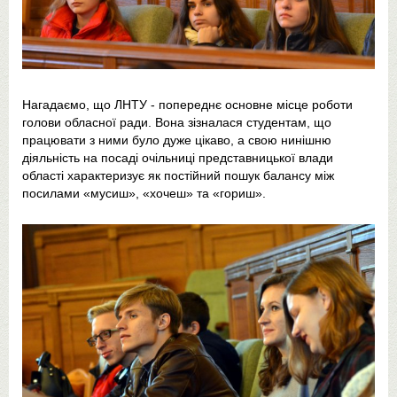
Нагадаємо, що ЛНТУ - попереднє основне місце роботи
голови обласної ради. Вона зізналася студентам, що
працювати з ними було дуже цікаво, а свою нинішню
діяльність на посаді очільниці представницької влади
області характеризує як постійний пошук балансу між
посилами «мусиш», «хочеш» та «гориш».