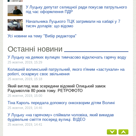
У Луцьку депутат селищної ради покусав патрульного
під час оформлення ПДР
Начальника Луцького ТЦК затримали на хабарі у 7
тисяч доларів: що відомо
Усі новини на тему "Вибір редактора"
Останні новини
У Луцьку на деяких вулицях тимчасово відключать гарячу воду
25 жовтня, 2019, 15:29
Колишній волинський патрульний, якого п'яним «застукали» на
роботі, оскаржує своє звільнення
25 жовтня, 2019, 15:18
Який вигляд мав зсередини відомий Олицький замок
Радзивіллів 80 років тому. РЕТРОФОТО
25 жовтня, 2019, 15:00
Тіна Кароль передала допомогу онкохворим дітям Волині
25 жовтня, 2019, 14:46
У Луцьку «на гарячому» спіймали чоловіка, який викидав
будівельне сміття посеред вулиці. ВІДЕО
25 жовтня, 2019, 14:41