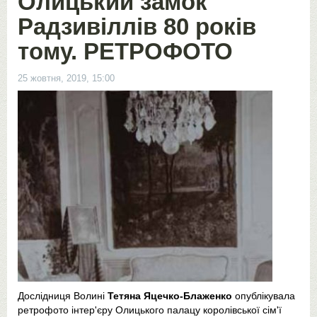
Олицький замок
Радзивіллів 80 років
тому. РЕТРОФОТО
25 жовтня, 2019, 15:00
Дослідниця Волині
Тетяна Яцечко-Блаженко
опублікувала
ретрофото інтер'єру Олицького палацу королівської сім'ї