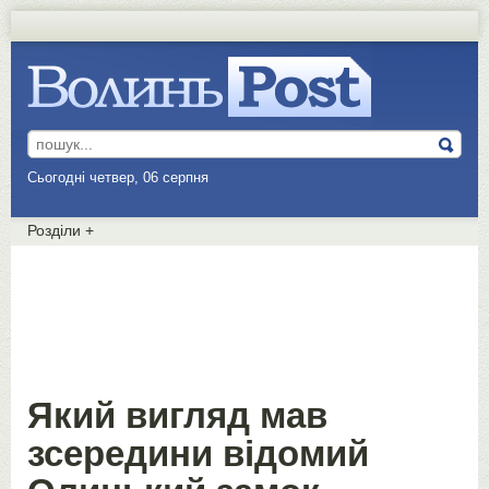
Сьогодні четвер, 06 серпня
Розділи
+
Який вигляд мав
зсередини відомий