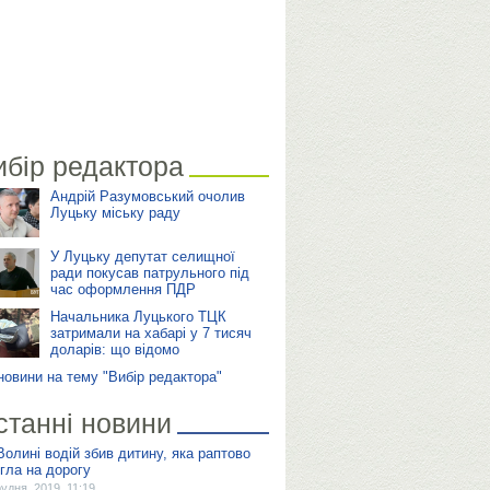
ибір редактора
Андрій Разумовський очолив
Луцьку міську раду
У Луцьку депутат селищної
ради покусав патрульного під
час оформлення ПДР
Начальника Луцького ТЦК
затримали на хабарі у 7 тисяч
доларів: що відомо
 новини на тему "Вибір редактора"
станні новини
Волині водій збив дитину, яка раптово
ігла на дорогу
рудня, 2019, 11:19