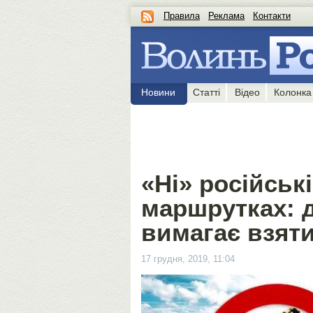
Правила
Реклама
Контакти
Новини
Статті
Відео
Колонка
«Ні» російськ
маршрутках: 
вимагає взяти
17 грудня, 2019, 11:04