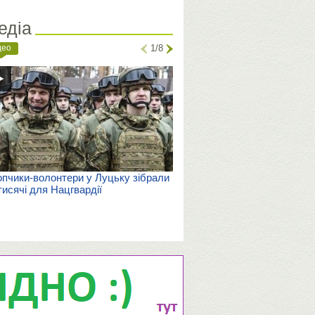
едіа
део
1/8
пчики-волонтери у Луцьку зібрали
тисячі для Нацгвардії