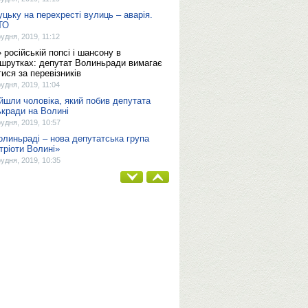
уцьку на перехресті вулиць – аварія.
ТО
рудня, 2019, 11:12
» російській попсі і шансону в
шрутках: депутат Волиньради вимагає
тися за перевізників
рудня, 2019, 11:04
йшли чоловіка, який побив депутата
ькради на Волині
рудня, 2019, 10:57
олиньраді – нова депутатська група
тріоти Волині»
рудня, 2019, 10:35