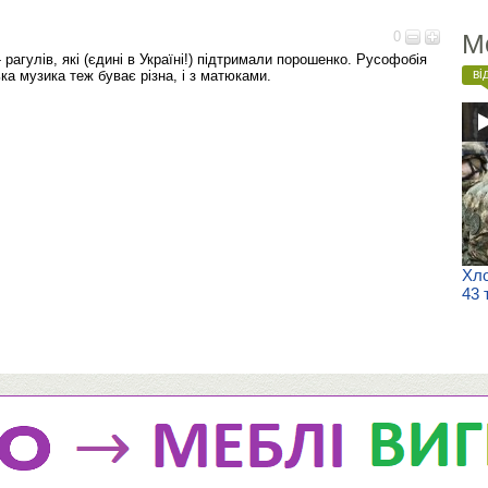
0
М
 рагулів, які (єдині в Україні!) підтримали порошенко. Русофобія
ві
ка музика теж буває різна, і з матюками.
Хло
43 