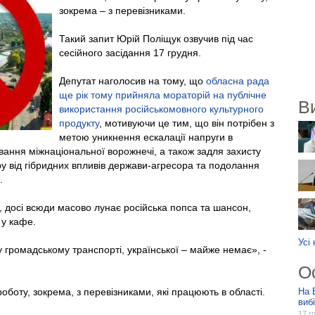
зокрема – з перевізниками.
Такий запит Юрій Поліщук озвучив під час
сесійного засідання 17 грудня.
Депутат наголосив на тому, що
обласна рада
ще рік тому прийняла мораторій на публічне
В
використання російськомовного культурного
продукту
, мотивуючи це тим, що він потрібен з
метою уникнення ескалації напруги в
ання міжнаціональної ворожнечі, а також задля захисту
у від гібридних впливів держави-агресора та подолання
.
 досі всюди масово лунає російська попса та шансон,
 у кафе.
Усі
у громадському транспорті, української – майже немає», -
О
оботу, зокрема, з перевізниками, які працюють в області.
На 
виб
17 г