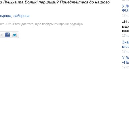
ни Луцька та Волині першими? Приєднуйтеся до нашого
У Л
ФО
ньрада
,
заборона
17 г
«Ні
ніть Ctrl+Enter для того, щоб повідомити про це редакцію
мар
взя
ися
17 г
Зна
міс
17 г
У В
«Па
17 г