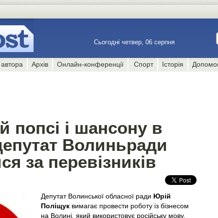
Сьогодні четвер, 06 серпня
 автора
Архів
Онлайн-конференції
Спорт
Історія
Допомо
ій попсі і шансону в
депутат Волиньради
ся за перевізників
Депутат Волинської обласної ради
Юрій
Поліщук
вимагає провести роботу із бізнесом
на Волині, який використовує російську мову,