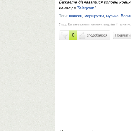
Бажаєте дізнаватися головні нови
каналу в
Telegram
!
Теги:
шансон
,
маршрутки
,
музика
,
Воли
Якщо Ви зауважили помилку, виділіть її та натис
0
Поділит