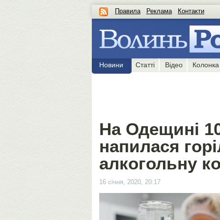
Правила
Реклама
Контакти
Новини
Статті
Відео
Колонка
На Одещині 10
напилася горі
алкогольну к
16 січня, 2020, 20:17