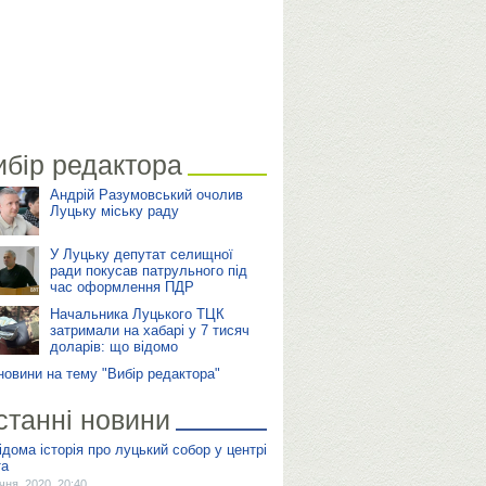
ибір редактора
Андрій Разумовський очолив
Луцьку міську раду
У Луцьку депутат селищної
ради покусав патрульного під
час оформлення ПДР
Начальника Луцького ТЦК
затримали на хабарі у 7 тисяч
доларів: що відомо
 новини на тему "Вибір редактора"
станні новини
ідома історія про луцький собор у центрі
та
ічня, 2020, 20:40