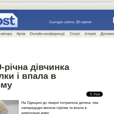
Сьогодні субота, 08 серпня
 автора
Архів
Онлайн-конференції
Спорт
Історія
Допомо
-річна дівчинка
лки і впала в
ому
На Одещині до лікарні потрапила дитина, яка
напередодні випила горілки та впала в
алкогольну кому.