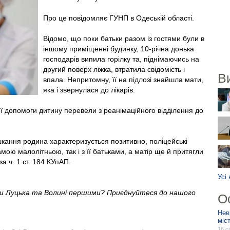
Про це повідомляє ГУНП в Одеській області.
Відомо, що поки батьки разом із гостями були в
іншому приміщенні будинку, 10-річна донька
господарів випила горілку та, піднімаючись на
другий поверх ліжка, втратила свідомість і
В
впала. Непритомну, її на підлозі знайшла мати,
яка і звернулася до лікарів.
ї допомоги дитину перевели з реанімаційного відділення до
кання родина характеризується позитивно, поліцейські
мою малолітньою, так і з її батьками, а матір ще й притягли
за ч. 1 ст. 184 КУпАП.
Усі
ни Луцька та Волині першими? Приєднуйтеся до нашого
О
Нев
міс
16 с