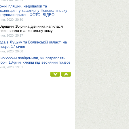
ожні пляшки, недопалки та
исанітарія: у квартирі у Нововолинську
штували притон. ФОТО. ВІДЕО
ічня, 2020, 20:30
Одещині 10-річна дівчинка напилася
ілки і впала в алкогольну кому
ічня, 2020, 20:17
ода в Луцьку та Волинській області на
тницю, 17 січня
ічня, 2020, 20:00
іноборони повідомили, чи потраплять
горіч 18-річні хлопці під весняний призов
ічня, 2020, 19:51