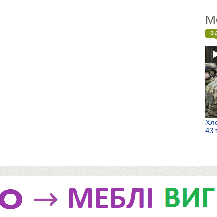
М
ві
Хло
43 