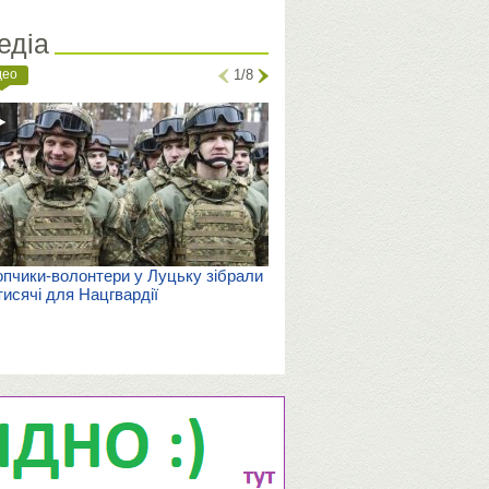
едіа
део
1/8
пчики-волонтери у Луцьку зібрали
тисячі для Нацгвардії