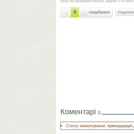
Якщо Ви зауважили помилку, виділіть її та натис
0
Поділит
Коментарі
0
Статус коментування: премодерація 