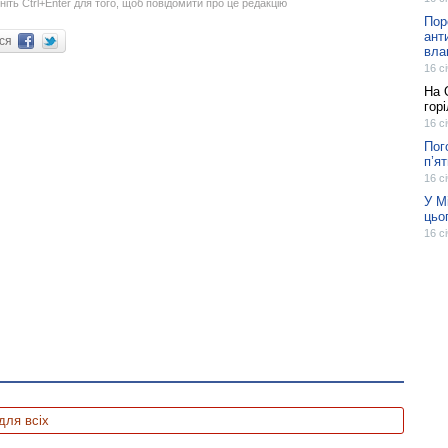
ніть Ctrl+Enter для того, щоб повідомити про це редакцію
Пор
ант
ися
вла
16 с
На 
гор
16 с
Пог
п’я
16 с
У М
цьо
16 с
для всіх