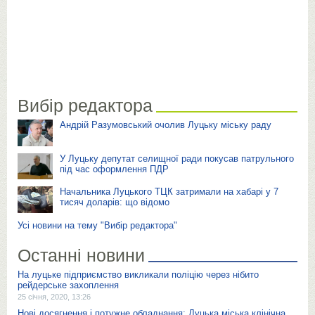
Вибір редактора
Андрій Разумовський очолив Луцьку міську раду
У Луцьку депутат селищної ради покусав патрульного
під час оформлення ПДР
Начальника Луцького ТЦК затримали на хабарі у 7
тисяч доларів: що відомо
Усі новини на тему "Вибір редактора"
Останні новини
На луцьке підприємство викликали поліцію через нібито
рейдерське захоплення
25 січня, 2020, 13:26
Нові досягнення і потужне обладнання: Луцька міська клінічна