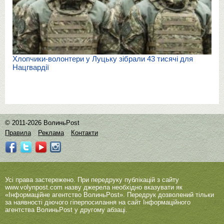
Хлопчики-волонтери у Луцьку зібрали 43 тисячі для
Нацгвардії
© 2011-2026 ВолиньPost
Правила
Реклама
Контакти
Усі права застережено. При передруку публікацій з сайту
www.volynpost.com
назву джерела необхідно вказувати як
«Інформаційне агентство ВолиньPost». Передрук дозволений тільки
за наявності діючого гіперпосилання на сайт Інформаційного
агентства ВолиньPost у другому абзаці.