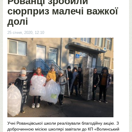
Рованці зробили
сюрприз малечі важкої
долі
25 січня, 2020, 12:10
Учні Рованцівської школи реалізували благодійну акцію. З
доброчинною місією школярі завітали до КП «Волинський