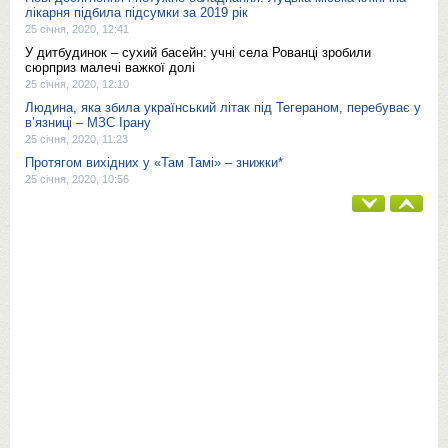
лікарня підбила підсумки за 2019 рік
25 січня, 2020, 12:41
У дитбудинок – сухий басейн: учні села Рованці зробили
сюрприз малечі важкої долі
25 січня, 2020, 12:10
Людина, яка збила український літак під Тегераном, перебуває у
в’язниці – МЗС Ірану
25 січня, 2020, 11:23
Протягом вихідних у «Там Тамі» – знижки*
25 січня, 2020, 10:56