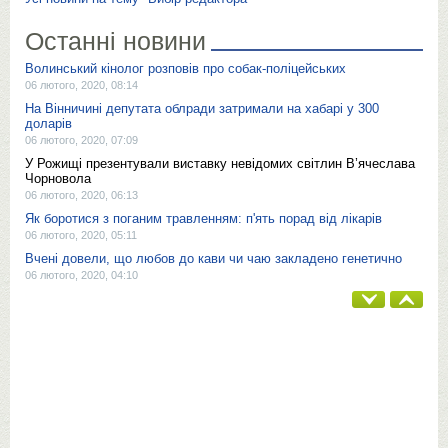
Останні новини
Волинський кінолог розповів про собак-поліцейських
06 лютого, 2020, 08:14
На Вінничині депутата облради затримали на хабарі у 300
доларів
06 лютого, 2020, 07:09
У Рожищі презентували виставку невідомих світлин В’ячеслава
Чорновола
06 лютого, 2020, 06:13
Як боротися з поганим травленням: п'ять порад від лікарів
06 лютого, 2020, 05:11
Вчені довели, що любов до кави чи чаю закладено генетично
06 лютого, 2020, 04:10