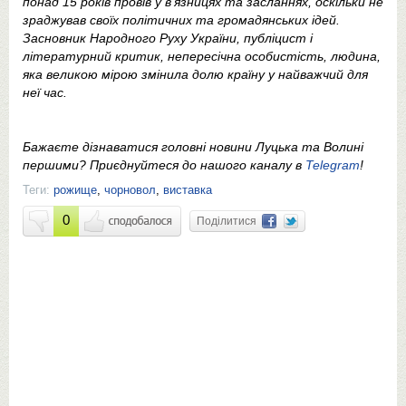
понад 15 років провів у в’язницях та засланнях, оскільки не
зраджував своїх політичних та громадянських ідей.
Засновник Народного Руху України, публіцист і
літературний критик, непересічна особистість, людина,
яка великою мірою змінила долю країну у найважчий для
неї час.
Бажаєте дізнаватися головні новини Луцька та Волині
першими? Приєднуйтеся до нашого каналу в
Telegram
!
Теги:
рожище
,
чорновол
,
виставка
0
Поділитися