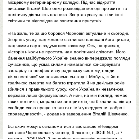
місцевому ветеринарному коледжі. Під час відкриття
виставки Віталій Шевченко розповідав молоді про життя та
політичну діяльність політика. Звертав увагу на ті чи інші
світлини та відповідав на запитання присутніх.
«На жаль, те за що боровся Чорновіл актуальне й сьогодні.
Зверніть увагу, над кожною світлиною написані його цитати,
над якими варто задуматися кожному. Ось, наприклад,
«Історія ніколи не простить нам політичної сліпоти». Його
бачення майбутнього України значно випереджало погляди
сучасників, що усіма силами намагалися консервувати
застарілу та неефективну радянську систему, плоди
діяльності якої ми пожинаємо сьогодні. Мабуть, із його
трагічною смертю ми багато втратили й на декілька років
збилися з правильного курсу, коли Україна як незалежна
держава лише формувалася. А нині, на мій погляд, немає
таких політиків, моральних авторитетів, які б клали на вівтар
свободи свою працю та життя в ім’я утвердження добра і
справедливості», - додав на завершення Віталій Шевченко.
Всі охочі можуть ознайомитися з виставкою «Невідомі
світлини Чорновола» у четвер, 6 лютого, в ЗОШ №1, а 7
лютого – ЗОШ №2. З понеділка експозицію розмістять в