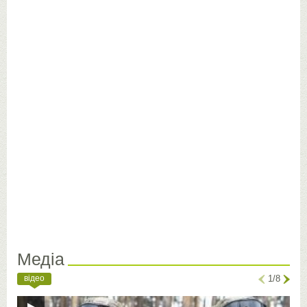
Медіа
відео
1/8