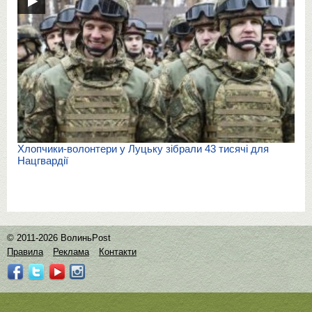
Хлопчики-волонтери у Луцьку зібрали 43 тисячі для
Нацгвардії
© 2011-2026 ВолиньPost
Правила
Реклама
Контакти