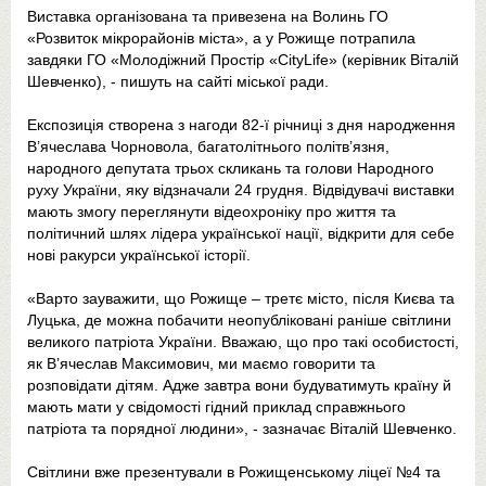
Виставка організована та привезена на Волинь ГО
«Розвиток мікрорайонів міста», а у Рожище потрапила
завдяки ГО «Молодіжний Простір «CityLife» (керівник Віталій
Шевченко), - пишуть на сайті міської ради.
Експозиція створена з нагоди 82-ї річниці з дня народження
В’ячеслава Чорновола, багатолітнього політв’язня,
народного депутата трьох скликань та голови Народного
руху України, яку відзначали 24 грудня. Відвідувачі виставки
мають змогу переглянути відеохроніку про життя та
політичний шлях лідера української нації, відкрити для себе
нові ракурси української історії.
«Варто зауважити, що Рожище – третє місто, після Києва та
Луцька, де можна побачити неопубліковані раніше світлини
великого патріота України. Вважаю, що про такі особистості,
як В’ячеслав Максимович, ми маємо говорити та
розповідати дітям. Адже завтра вони будуватимуть країну й
мають мати у свідомості гідний приклад справжнього
патріота та порядної людини», - зазначає Віталій Шевченко.
Світлини вже презентували в Рожищенському ліцеї №4 та