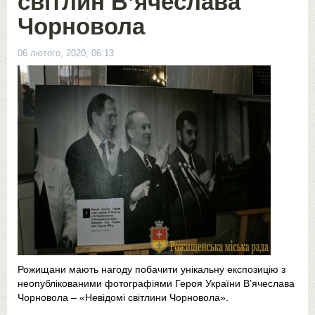
світлин В’ячеслава
Чорновола
06 лютого, 2020, 06:13
Рожищани мають нагоду побачити унікальну експозицію з
неопублікованими фотографіями Героя України В’ячеслава
Чорновола – «Невідомі світлини Чорновола».