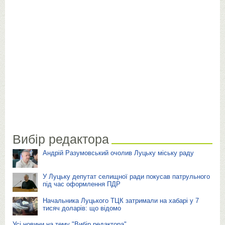
Вибір редактора
Андрій Разумовський очолив Луцьку міську раду
У Луцьку депутат селищної ради покусав патрульного
під час оформлення ПДР
Начальника Луцького ТЦК затримали на хабарі у 7
тисяч доларів: що відомо
Усі новини на тему "Вибір редактора"