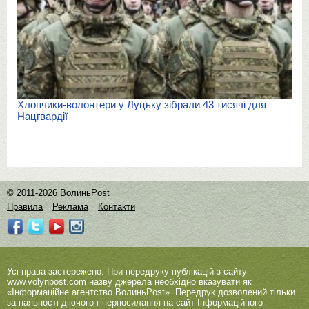
Хлопчики-волонтери у Луцьку зібрали 43 тисячі для
Нацгвардії
© 2011-2026 ВолиньPost
Правила
Реклама
Контакти
Усі права застережено. При передруку публікацій з сайту
www.volynpost.com
назву джерела необхідно вказувати як
«Інформаційне агентство ВолиньPost». Передрук дозволений тільки
за наявності діючого гіперпосилання на сайт Інформаційного