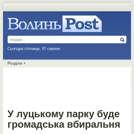
Сьогодні п'ятниця, 07 серпня
Розділи
+
У луцькому парку буде
громадська вбиральня