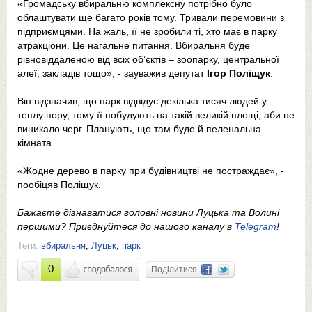
«Громадську вбиральню комплексну потрібно було
облаштувати ще багато років тому. Тривали перемовини з
підприємцями. На жаль, її не зробили ті, хто має в парку
атракціони. Це нагальне питання. Вбиральня буде
рівновіддаленою від всіх об’єктів – зоопарку, центральної
алеї, закладів тощо», - зауважив депутат
Ігор Поліщук
.
Він відзначив, що парк відвідує декілька тисяч людей у
теплу пору, тому її побудують на такій великій площі, аби не
виникало черг. Планують, що там буде й пеленальна
кімната.
«Жодне дерево в парку при будівництві не постраждає», -
пообіцяв Поліщук.
Бажаєте дізнаватися головні новини Луцька та Волині
першими? Приєднуйтеся до нашого каналу в
Telegram
!
Теги:
вбиральня
,
Луцьк
,
парк
0
Поділитися