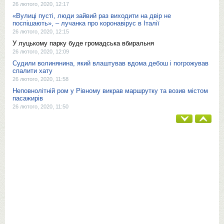
26 лютого, 2020, 12:17
«Вулиці пусті, люди зайвий раз виходити на двір не
поспішають», – лучанка про коронавірус в Італії
26 лютого, 2020, 12:15
У луцькому парку буде громадська вбиральня
26 лютого, 2020, 12:09
Судили волинянина, який влаштував вдома дебош і погрожував
спалити хату
26 лютого, 2020, 11:58
Неповнолітній ром у Рівному викрав маршрутку та возив містом
пасажирів
26 лютого, 2020, 11:50