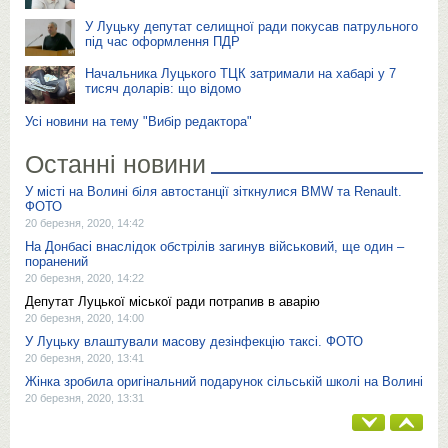
У Луцьку депутат селищної ради покусав патрульного
під час оформлення ПДР
Начальника Луцького ТЦК затримали на хабарі у 7
тисяч доларів: що відомо
Усі новини на тему "Вибір редактора"
Останні новини
У місті на Волині біля автостанції зіткнулися BMW та Renault.
ФОТО
20 березня, 2020, 14:42
На Донбасі внаслідок обстрілів загинув військовий, ще один –
поранений
20 березня, 2020, 14:22
Депутат Луцької міської ради потрапив в аварію
20 березня, 2020, 14:00
У Луцьку влаштували масову дезінфекцію таксі. ФОТО
20 березня, 2020, 13:41
Жінка зробила оригінальний подарунок сільській школі на Волині
20 березня, 2020, 13:31