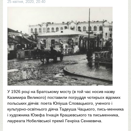
25 квітня, 2020, 20:40
У 1926 році на Братському мосту (в той час носив назву
Казимира Великого) поставили погруддя чотирьох відомих
польських діячів: поета Юліуша Словацького, ученого і
культурно-освітнього діяча Тадеуша Чацького, пись-менника
і художника Юзефа Ігнація Крашевського та письменника,
лауреата Нобелівської премії Генріха Сенкевича.