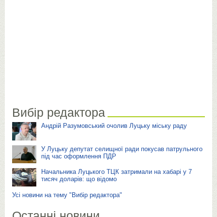
Вибір редактора
Андрій Разумовський очолив Луцьку міську раду
У Луцьку депутат селищної ради покусав патрульного
під час оформлення ПДР
Начальника Луцького ТЦК затримали на хабарі у 7
тисяч доларів: що відомо
Усі новини на тему "Вибір редактора"
Останні новини