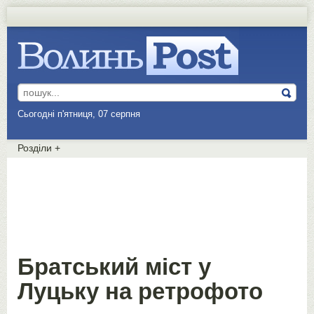
Сьогодні п'ятниця, 07 серпня
Розділи
+
Братський міст у
Луцьку на ретрофото