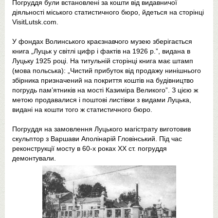
Погруддя були встановлені за кошти від видавничої
діяльності міського статистичного бюро, йдеться на сторінці
VisitLutsk.com.
У фондах Волинського краєзнавчого музею зберігається
книга „Луцьк у світлі цифр і фактів на 1926 р.”, видана в
Луцьку 1925 році. На титульній сторінці книга має штамп
(мова польська): „Чистий прибуток від продажу нинішнього
збірника призначений на покриття коштів на будівництво
погрудь пам’ятників на мості Казиміра Великого”. З цією ж
метою продавалися і поштові листівки з видами Луцька,
видані на кошти того ж статистичного бюро.
Погруддя на замовлення Луцького магістрату виготовив
скульптор з Варшави Аполінарій Гловінський. Під час
реконструкції мосту в 60-х роках ХХ ст. погруддя
демонтували.