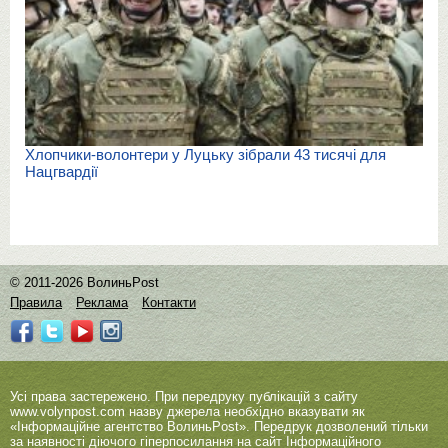
Хлопчики-волонтери у Луцьку зібрали 43 тисячі для
Нацгвардії
© 2011-2026 ВолиньPost
Правила
Реклама
Контакти
Усі права застережено. При передруку публікацій з сайту
www.volynpost.com
назву джерела необхідно вказувати як
«Інформаційне агентство ВолиньPost». Передрук дозволений тільки
за наявності діючого гіперпосилання на сайт Інформаційного