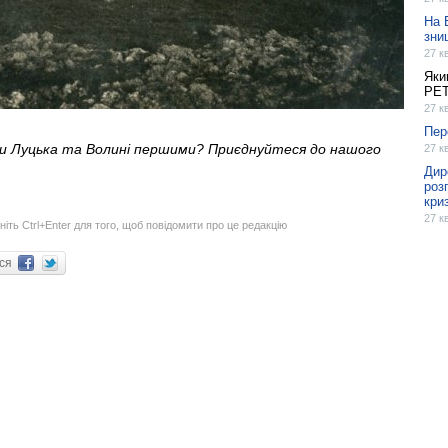
На 
зни
27 к
Яки
РЕ
27 к
Пер
ни Луцька та Волині першими? Приєднуйтеся до нашого
27 к
Дир
роз
кри
27 к
ніть Ctrl+Enter для того, щоб повідомити про це редакцію
ися