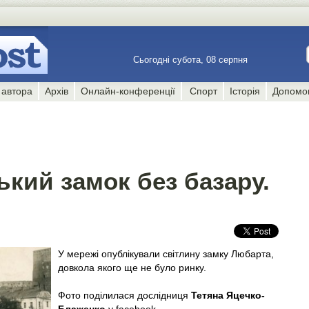
Сьогодні субота, 08 серпня
 автора
Архів
Онлайн-конференції
Спорт
Історія
Допомо
кий замок без базару.
У мережі опублікували світлину замку Любарта,
довкола якого ще не було ринку.
Фото поділилася дослідниця
Тетяна Яцечко-