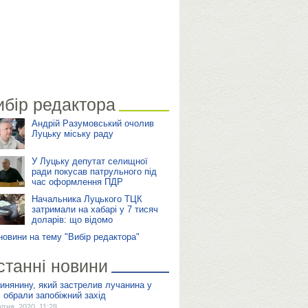
ибір редактора
Андрій Разумовський очолив
Луцьку міську раду
У Луцьку депутат селищної
ради покусав патрульного під
час оформлення ПДР
Начальника Луцького ТЦК
затримали на хабарі у 7 тисяч
доларів: що відомо
 новини на тему "Вибір редактора"
станні новини
инянину, який застрелив лучанина у
і, обрали запобіжний захід
вітня, 2020, 11:28