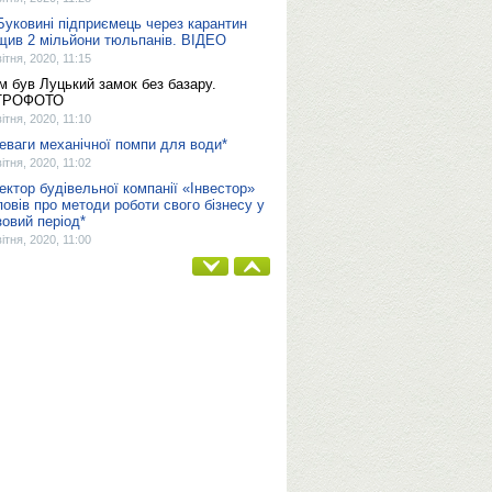
Буковині підприємець через карантин
щив 2 мільйони тюльпанів. ВІДЕО
вітня, 2020, 11:15
м був Луцький замок без базару.
ТРОФОТО
вітня, 2020, 11:10
еваги механічної помпи для води*
вітня, 2020, 11:02
ектор будівельної компанії «Інвестор»
повів про методи роботи свого бізнесу у
зовий період*
вітня, 2020, 11:00