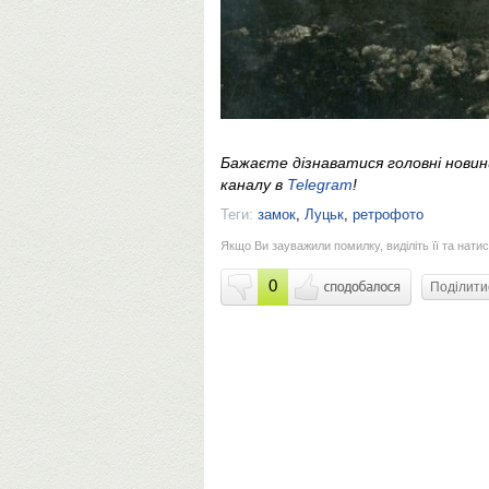
Бажаєте дізнаватися головні нови
каналу в
Telegram
!
Теги:
замок
,
Луцьк
,
ретрофото
Якщо Ви зауважили помилку, виділіть її та натис
0
Поділит