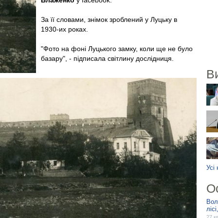
Блаженко
у facebook.
За її словами, знімок зроблений у Луцьку в
1930-их роках.
"Фото на фоні Луцького замку, коли ще не було
базару", - підписала світлину дослідниця.
В
Усі
О
Вол
ліс
27 к