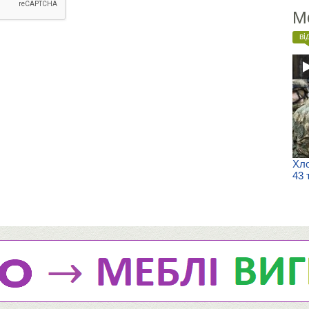
М
ві
Хло
43 