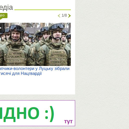
едіа
део
1/8
пчики-волонтери у Луцьку зібрали
тисячі для Нацгвардії