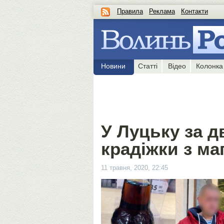
Правила
Реклама
Контакти
Новини
Статті
Відео
Колонка
У Луцьку за д
крадіжки з ма
11 травня, 2020, 22:45