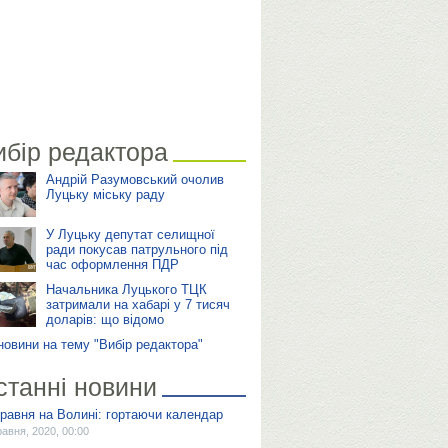
ибір редактора
Андрій Разумовський очолив
Луцьку міську раду
У Луцьку депутат селищної
ради покусав патрульного під
час оформлення ПДР
Начальника Луцького ТЦК
затримали на хабарі у 7 тисяч
доларів: що відомо
 новини на тему "Вибір редактора"
станні новини
травня на Волині: гортаючи календар
равня, 2020, 00:00