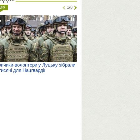
део
1/8
пчики-волонтери у Луцьку зібрали
тисячі для Нацгвардії