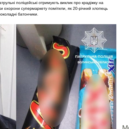
патрульні поліцейські отримують виклик про крадіжку на
ки охорони супермаркету помітили, як 20-річний хлопець
околадні батончики.
М