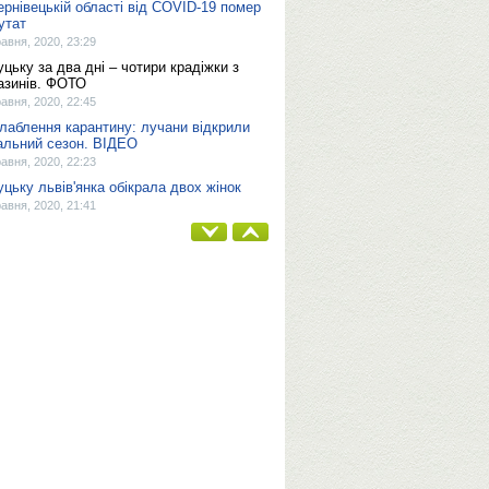
ернівецькій області від COVID-19 помер
утат
равня, 2020, 23:29
уцьку за два дні – чотири крадіжки з
азинів. ФОТО
равня, 2020, 22:45
лаблення карантину: лучани відкрили
альний сезон. ВІДЕО
равня, 2020, 22:23
уцьку львів'янка обікрала двох жінок
равня, 2020, 21:41