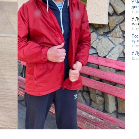
У Ч
деп
11 т
У Л
маг
11 т
Пос
куп
11 т
У Л
11 т