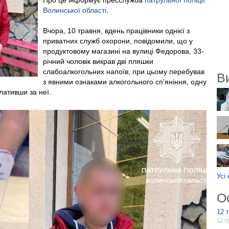
Про це інформує пресслужба
патрульної поліції
Волинської області
.
Вчора, 10 травня, вдень працівники однієї з
приватних служб охорони, повідомили, що у
продуктовому магазині на вулиці Федорова, 33-
річний чоловік викрав дві пляшки
слабоалкогольних напоїв, при цьому перебував
В
з явними ознаками алкогольного сп’яніння, одну
лативши за неї.
Усі
О
12 
12 т