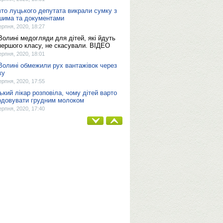
вто луцького депутата викрали сумку з
шима та документами
ерпня, 2020, 18:27
Волині медогляди для дітей, які йдуть
першого класу, не скасували. ВІДЕО
ерпня, 2020, 18:01
Волині обмежили рух вантажівок через
ку
ерпня, 2020, 17:55
ький лікар розповіла, чому дітей варто
одовувати грудним молоком
ерпня, 2020, 17:40