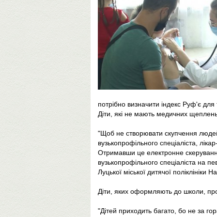
потрібно визначити індекс Руф'є для 
Діти, які не мають медичних щеплень 
"Щоб не створювати скупчення людей
вузькопрофільного спеціаліста, лікар
Отримавши це електронне скерування
вузькопрофільного спеціаліста на пе
Луцької міської дитячої поліклініки Н
Діти, яких оформляють до школи, прох
"Дітей приходить багато, бо не за го