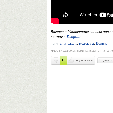
Бажаєте дізнаватися головні нови
каналу в
Telegram
!
Теги:
діти
,
школа
,
медогляд
,
Волинь
Якщо Ви зауважили помилку, виділіть її та натис
0
Поділит