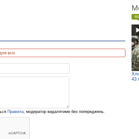
М
ві
для всіх
Хло
43 
ться
Правила
, модератор видалятиме без попереджень.