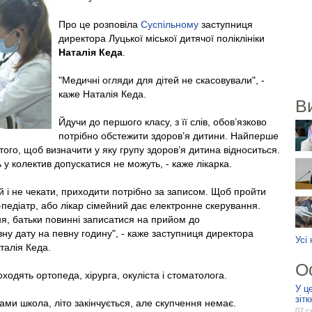
Про це розповіла
Суспільному
заступниця
директора Луцької міської дитячої поліклініки
Наталія Кеда
.
"Медичні огляди для дітей не скасовували", -
каже Наталія Кеда.
В
Йдучи до першого класу, з її слів, обов’язково
потрібно обстежити здоров’я дитини. Найперше
того, щоб визначити у яку групу здоров’я дитина відноситься.
у колектив допускатися не можуть, - каже лікарка.
 і не чекати, приходити потрібно за записом. Щоб пройти
-педіатр, або лікар сімейний дає електронне скерування.
, батьки повинні записатися на прийом до
вну дату на певну годину", - каже заступниця директора
Усі
аталія Кеда.
О
одять ортопеда, хірурга, окуліста і стоматолога.
У ц
зіт
рами школа, літо закінчується, але скупчення немає.
07 с