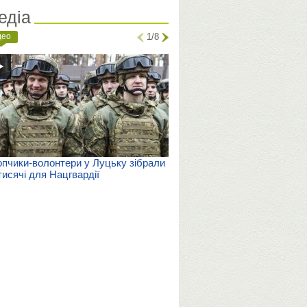
едіа
део
1/8
пчики-волонтери у Луцьку зібрали
тисячі для Нацгвардії