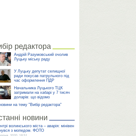
ибір редактора
Андрій Разумовський очолив
Луцьку міську раду
У Луцьку депутат селищної
ради покусав патрульного під
час оформлення ПДР
Начальника Луцького ТЦК
затримали на хабарі у 7 тисяч
доларів: що відомо
 новини на тему "Вибір редактора"
станні новини
ентрі волинського міста – аварія: мінівен
кнувся з мопедом. ФОТО
ерпня, 2020, 18:51