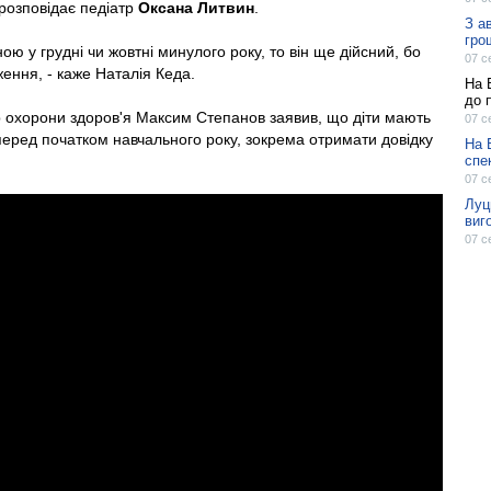
- розповідає педіатр
Оксана Литвин
.
З а
гро
ю у грудні чи жовтні минулого року, то він ще дійсний, бо
07 с
ження, - каже Наталія Кеда.
На 
до 
р охорони здоров'я Максим Степанов заявив, що діти мають
07 с
перед початком навчального року, зокрема отримати довідку
На 
спе
07 с
Луц
виг
07 с