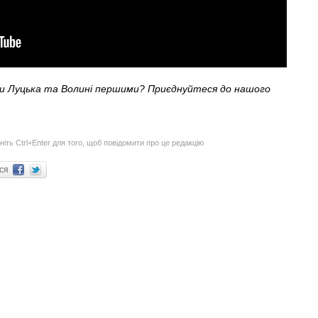
ни Луцька та Волині першими? Приєднуйтеся до нашого
ніть Ctrl+Enter для того, щоб повідомити про це редакцію
ися