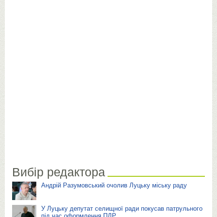
Вибір редактора
Андрій Разумовський очолив Луцьку міську раду
У Луцьку депутат селищної ради покусав патрульного
під час оформлення ПДР