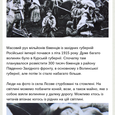
Масовий рух мільйонів біженців із західних губерній
Російської імперії почався з літа 1915 року. Дуже багато
волинян було в Курській губернії. Спочатку там
планувалося розмістити 300 тисяч біженців з району
Південно-Західного фронту, в основному з Волинської
губернії, але потім їх стало набагато більше.
Люди на фото із села Лісове стурбовані та стомлені. На
світлині можемо побачити коней, вози, а також майно, яке з
собою взяли волиняни у далеку дорогу. Можливо хтось із
читачів впізнає когось із рідних на цій світлині.