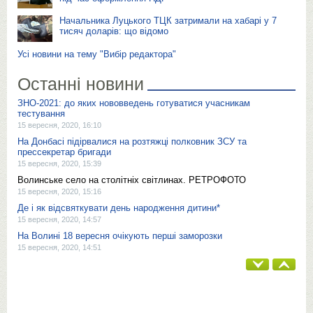
Начальника Луцького ТЦК затримали на хабарі у 7
тисяч доларів: що відомо
Усі новини на тему "Вибір редактора"
Останні новини
ЗНО-2021: до яких нововведень готуватися учасникам
тестування
15 вересня, 2020, 16:10
На Донбасі підірвалися на розтяжці полковник ЗСУ та
прессекретар бригади
15 вересня, 2020, 15:39
Волинське село на столітніх світлинах. РЕТРОФОТО
15 вересня, 2020, 15:16
Де і як відсвяткувати день народження дитини*
15 вересня, 2020, 14:57
На Волині 18 вересня очікують перші заморозки
15 вересня, 2020, 14:51