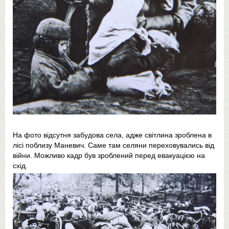
На фото відсутня забудова села, адже світлина зроблена в
лісі поблизу Маневич. Саме там селяни переховувались від
війни. Можливо кадр був зроблений перед евакуацією на
схід.