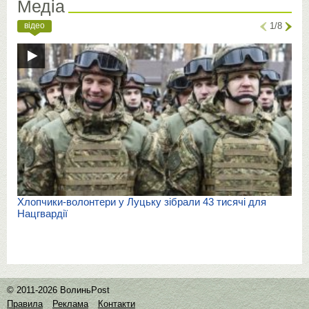
Медіа
відео
1/8
Хлопчики-волонтери у Луцьку зібрали 43 тисячі для
Нацгвардії
© 2011-2026 ВолиньPost
Правила
Реклама
Контакти