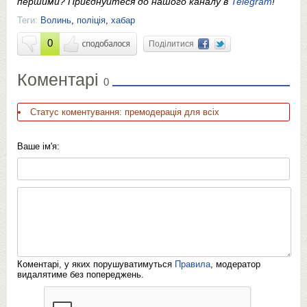
першими? Приєднуйтеся до нашого каналу в
Telegram
!
Теги:
Волинь
,
поліція
,
хабар
0
Поділитися
Коментарі
0
Статус коментування: премодерація для всіх
Ваше ім'я:
Коментарі, у яких порушуватимуться
Правила
, модератор
видалятиме без попереджень.