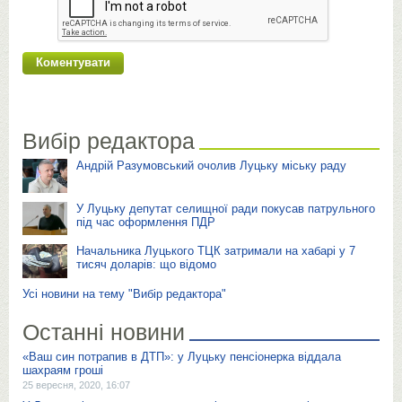
Вибір редактора
Андрій Разумовський очолив Луцьку міську раду
У Луцьку депутат селищної ради покусав патрульного
під час оформлення ПДР
Начальника Луцького ТЦК затримали на хабарі у 7
тисяч доларів: що відомо
Усі новини на тему "Вибір редактора"
Останні новини
«Ваш син потрапив в ДТП»: у Луцьку пенсіонерка віддала
шахраям гроші
25 вересня, 2020, 16:07