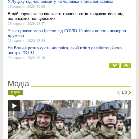
У Луцьку під час ремонту на чоловіка впала вантажівка
25 вересня, 2020, 15:58
Водій-порушник за кількасот гривень хотів «відмазатись» від
волинських поліцейських
25 вересня, 2020, 15:47
У заступника мера Ірпеня від COVID-19 після пологів померла
дружина
25 вересня, 2020, 15:24
На Волині розшукують чоловіка, який втік з реабілітаційного
центру. ФОТО
25 вересня, 2020, 15:16
Медіа
відео
1/8