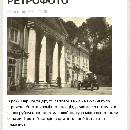
РЕТРОФОТО
09 жовтня, 2020, 19:40
В роки Першої та Другої світової війни на Волині було
втрачено багато храмів та палаців, деякі населені пункти
через руйнування втратили свої статуси містечок та стали
селами. Проте їх історія варта того, щоб її знати та
пишатись.