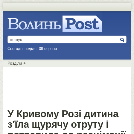
Сьогодні неділя, 09 серпня
Розділи
+
У Кривому Розі дитина
з'їла щурячу отруту і