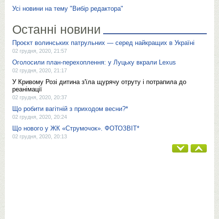
Усі новини на тему "Вибір редактора"
Останні новини
Проєкт волинських патрульних — серед найкращих в Україні
02 грудня, 2020, 21:57
Оголосили план-перехоплення: у Луцьку вкрали Lexus
02 грудня, 2020, 21:17
У Кривому Розі дитина з'їла щурячу отруту і потрапила до
реанімації
02 грудня, 2020, 20:37
Що робити вагітній з приходом весни?*
02 грудня, 2020, 20:24
Що нового у ЖК «Струмочок». ФОТОЗВІТ*
02 грудня, 2020, 20:13