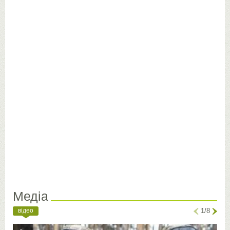
Медіа
відео
1/8