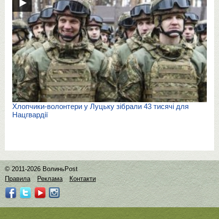
Хлопчики-волонтери у Луцьку зібрали 43 тисячі для
Нацгвардії
© 2011-2026 ВолиньPost
Правила
Реклама
Контакти