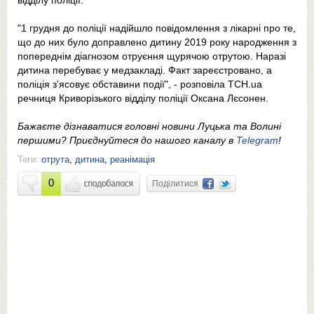
відділу поліції.
"1 грудня до поліції надійшло повідомлення з лікарні про те,
що до них було доправлено дитину 2019 року народження з
попереднім діагнозом отруєння щурячою отрутою. Наразі
дитина перебуває у медзакладі. Факт зареєстровано, а
поліція з'ясовує обставини події", - розповіла ТСН.ua
речниця Криворізького відділу поліції Оксана Лєсонен.
Бажаєте дізнаватися головні новини Луцька та Волині
першими? Приєднуйтеся до нашого каналу в
Telegram
!
Теги:
отрута
,
дитина
,
реанімація
0
Поділитися