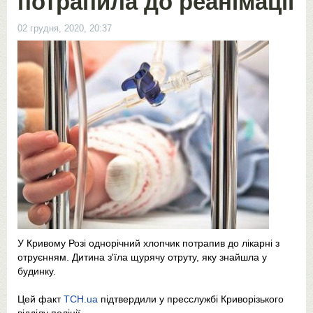
потрапила до реанімації
02 грудня, 2020, 20:37
У Кривому Розі однорічний хлопчик потрапив до лікарні з
отруєнням. Дитина з'їла щурячу отруту, яку знайшла у
будинку.
Цей факт
ТСН.ua
підтвердили у пресслужбі Криворізького