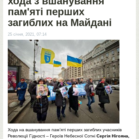
хода з вшанування
пам'яті перших
загиблих на Майдані
25 січня, 2021, 07:14
Хода на вшанування пам’яті перших загиблих учасників
Революції Гідності – Героїв Небесної Сотні
Сергія Нігояна,