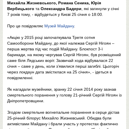
Михайла Жизневського, Романа Сеника, Юрія
Вербицького
та
Олександра Бадери
, які загинули у січні
7 років тому, - відбудеться у Києві 25 січня о 18:00.
Про це повідомляє
Музей Майдану
.
«Акцію у 2015 році започаткувала Третя сотня
Самооборони Майдану, до якої належав Сергій Нігоян –
перша жертва під час подій Майдану. Блокпост 3-ї
барикади, на якому чергував Сергій Нігоян, був розміщений
саме біля Лядських воріт. Зазвичай хода відбувалася 22
січня – саме у день, коли з’явилися перші загиблі. Цьогоріч
через локдаун дата змістилася на 25 січня», - ідеться в
повідомленні.
Як нагадали музейники, зранку 22 січня 2014 року зазнав
смертельного поранення у голову 21-річний Сергій Нігоян із
Дніпропетровщини.
Згодом смертельне вогнепальне поранення в серце дістав
25-річний білорус Михайло Жизневський. Обидва були
активістами Майдану і брали участь у протестах фактично