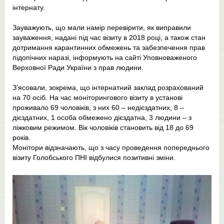
інтернату.
Зауважують, що мали намір перевірити, як виправили
зауваження, надані під час візиту в 2018 році, а також стан
дотримання карантинних обмежень та забезпечення прав
підопічних наразі, інформують на сайті Уповноваженого
Верховної Ради України з прав людини.
З’ясовали, зокрема, що інтернатний заклад розрахований
на 70 осіб. На час моніторингового візиту в установі
проживало 69 чоловіків, з них 60 – недієздатних, 8 –
дієздатних, 1 особа обмежено дієздатна, 3 людини – з
ліжковим режимом. Вік чоловіків становить від 18 до 69
років.
Монітори відзначають, що з часу проведення попереднього
візиту Голобського ПНІ відбулися позитивні зміни.