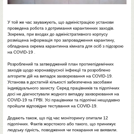
У той же час зауважують, що адміністрацією установи
проведена робота з дотримання карантинних заходів.
Зокрема, при входах до адміністративного корпусу
розміщена інформація про запровадження карантину,
обладнана окрема карантинна кімната для осіб з підозрою
на COVID-19 .
Розроблений та затверджений план протиепідемічних
заходів щодо коронавірусної інфекції та розроблено
алгоритм дій на випадок захворювання на COVID-19.
Установа в достатній кількості забезпечена засобами
індивідуального захисту. Серед працівників та підопічних
досі не діагностували жодного випадку захворювання на
COVID-19 та ГРВІ. Усі працівники та підопічні нещодавно
пройшли відповідне тестування на COVID-19.
Додають також, що під час моніторингу опитали 12
підопічних. Фактів жорстокого або такого, що принижує
людську гідність, поводження чи покарання не виявили.