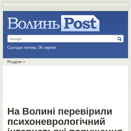
Сьогодні четвер, 06 серпня
Розділи
+
На Волині перевірили
психоневрологічний