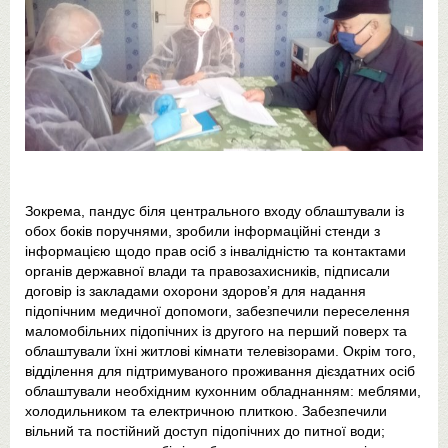
Зокрема, пандус біля центрального входу облаштували із
обох боків поручнями, зробили інформаційні стенди з
інформацією щодо прав осіб з інвалідністю та контактами
органів державної влади та правозахисників, підписали
договір із закладами охорони здоров’я для надання
підопічним медичної допомоги, забезпечили переселення
маломобільних підопічних із другого на перший поверх та
облаштували їхні житлові кімнати телевізорами. Окрім того,
відділення для підтримуваного проживання дієздатних осіб
облаштували необхідним кухонним обладнанням: меблями,
холодильником та електричною плиткою. Забезпечили
вільний та постійний доступ підопічних до питної води;