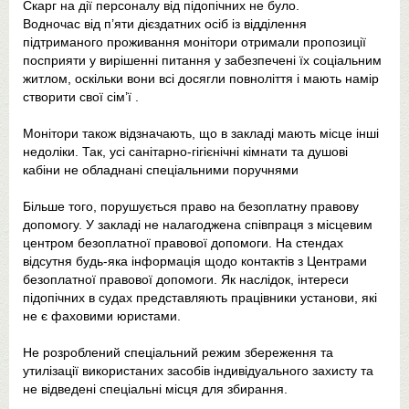
Скарг на дії персоналу від підопічних не було.
Водночас від п’яти дієздатних осіб із відділення
підтриманого проживання монітори отримали пропозиції
посприяти у вирішенні питання у забезпечені їх соціальним
житлом, оскільки вони всі досягли повноліття і мають намір
створити свої сім’ї .
Монітори також відзначають, що в закладі мають місце інші
недоліки. Так, усі санітарно-гігієнічні кімнати та душові
кабіни не обладнані спеціальними поручнями
Більше того, порушується право на безоплатну правову
допомогу. У закладі не налагоджена співпраця з місцевим
центром безоплатної правової допомоги. На стендах
відсутня будь-яка інформація щодо контактів з Центрами
безоплатної правової допомоги. Як наслідок, інтереси
підопічних в судах представляють працівники установи, які
не є фаховими юристами.
Не розроблений спеціальний режим збереження та
утилізації використаних засобів індивідуального захисту та
не відведені спеціальні місця для збирання.