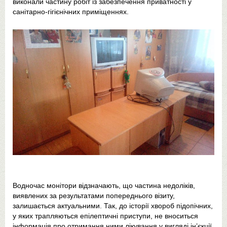
виконали частину робіт із забезпечення приватності у
санітарно-гігієнічних приміщеннях.
Водночас монітори відзначають, що частина недоліків,
виявлених за результатами попереднього візиту,
залишається актуальними. Так, до історії хвороб підопічних,
у яких трапляються епілептичні приступи, не вноситься
інформація про отримання ними лікування у вигляді ін’єкції