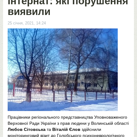
інтернат: які порушення
виявили
25 січня, 2021, 14:24
Працівники регіонального представництва Уповноваженого
Верховної Ради України з прав людини у Волинській області
Любов Сітовська
та
Віталій Єлов
здійснили
моніторинговий візит до Голобського психоневрологічного