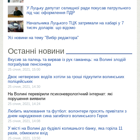
У Луцьку депутат селищної ради покусав патрульного
під час оформлення ПДР
Начальника Луцького ТЦК затримали на хабарі у 7
тисяч доларів: що відомо
Усі новини на тему "Вибір редактора"
Останні новини
Вкусив за палець та вирвав із рук гаманець: на Волині злодій
пограбував пенсіонера
25 січня, 2021, 15:00
Двоє нетверезих водіїв хотіли за гроші підкупити волинських
поліцейських
25 січня, 2021, 14:30
На Волині перевірили психоневрологічний інтернат: які
порушення виявили
25 січня, 2021, 14:24
Любить малювання та футбол: волонтери просять привітати з
днем народження сина загиблого волинського Героя
25 січня, 2021, 14:08
У місті на Волині до будівлі колишнього банку, яка горіла 11
разів, обмежили вхід
25 січня, 2021, 13:50