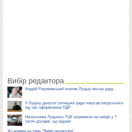
Вибір редактора
Андрій Разумовський очолив Луцьку міську раду
У Луцьку депутат селищної ради покусав патрульного
під час оформлення ПДР
Начальника Луцького ТЦК затримали на хабарі у 7
тисяч доларів: що відомо
Усі новини на тему "Вибір редактора"