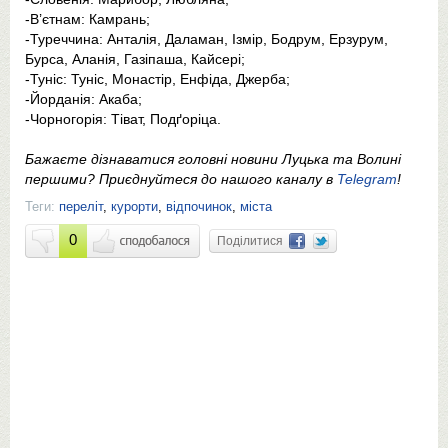
-В’єтнам: Камрань;
-Туреччина: Анталія, Даламан, Ізмір, Бодрум, Ерзурум,
Бурса, Аланія, Газіпаша, Кайсері;
-Туніс: Туніс, Монастір, Енфіда, Джерба;
-Йорданія: Акаба;
-Чорногорія: Тіват, Подґоріца.
Бажаєте дізнаватися головні новини Луцька та Волині
першими? Приєднуйтеся до нашого каналу в
Telegram
!
Теги:
переліт
,
курорти
,
відпочинок
,
міста
0
Поділитися