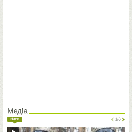
Медіа
відео
1/8