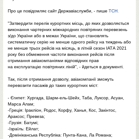
Про це повідомляє сайт Державіаслужби, - пише
ТСН.
"Затвердити перелік курортних місць, до яких дозволяється
виконання чартерних міжнародних повітряних перевезень
з/до України або в межах України, що становлять
систематичну серію не менше одного рейсу на тиждень або
не менше трьох рейсів на місяць, в літній сезон ІАТА 2021
року без обмеження частоти виконання рейсів після
отримання авіакомпаніями відповідних прав
на експлуатацію повітряних ліній", - йдеться в документі.
Так, після отримання дозволу, авіакомпанії зможуть
перевозити пасажів до таких курортних міст:
- Єгипет: Хургада, Шарм-ель-Шейх, Таба, Луксор, Асуан,
Марса Алам;
-Греція: Іракліон, Родос, Корфу, Ханья, Кос, Закінтос,
Араксос; Превеза;
-Грузія: Батумі;
-Ізраїль: Ейлат;
-Домініканська Республіка: Пунта-Кана, Ла Романа;