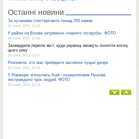
Останні новини
За лучанами спостерігають понад 250 камер
28 січня, 2021, 13:15
У районі на Волині затримали «чорного лісоруба». ФОТО
28 січня, 2021, 13:00
Затвердили перелік міст, куди українці зможуть полетіти влітку
цього року
28 січня, 2021, 12:47
Розповіли, хто має прибирати засніжені луцькі двори
28 січня, 2021, 12:35
У Рованцях зіткнулись Audi і позашляховик Hyundai:
постраждало троє людей. ФОТО
28 січня, 2021, 12:19