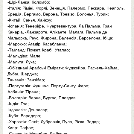
-Шрі-Ланка: Коломбо;
-Італія: Ріміні, Форлі, Венеція, Палермо, Пескара, Неаполь,
Брешія, Бергамо, Верона, Тревізо, Болонья, Турин;
-Китай: Санья, Хайкоу;
-Іспанія: Тенеріфе, Фуертевентура, Ла Пальма, Гран
Канаріа, -Ланзароте, Аліканте, Малага, Пальма де
Мальорка, Реус, Жирона, Валенсія, Барселона, Ібіца;
-Марокко: Агадір, Касабланка;
-Таїланд: Пхукет, Крабі, Утапао;
-Мальдіви: Мале;
-Мальта: Лука;
-Об’єднані Арабські Емірати: Фуджейра, Рас-ель-Хайма,
Дубаї, Шарджа;
Танзанія: Занзібар;
-Португалія: Фуншал, Порту-Санту, Фаро;
Албанія: Тірана;
-Болгарія: Варна, Бургас, Пловдив;
-Індія: Гоа;
Індонезія: Денпасар;
-Куба: Варадеро;
-Хорватія: Спліт, Дубровнік, Пула, Рієка, Задар;
Кипр: Пафос;
-Словенія: Марибор, Любляна;