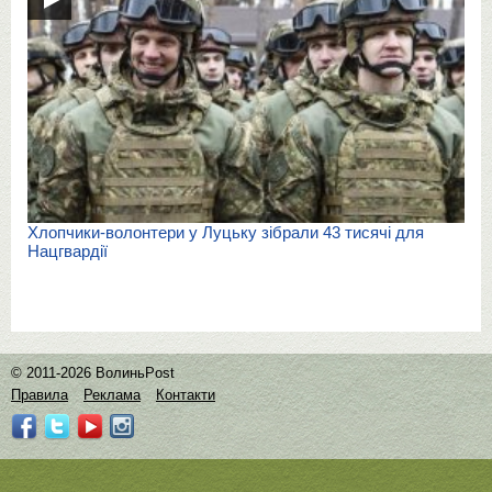
Хлопчики-волонтери у Луцьку зібрали 43 тисячі для
Нацгвардії
© 2011-2026 ВолиньPost
Правила
Реклама
Контакти