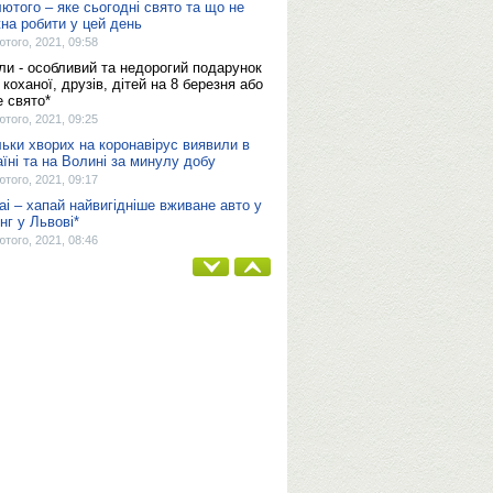
лютого – яке сьогодні свято та що не
на робити у цей день
ютого, 2021, 09:58
ли - особливий та недорогий подарунок
 коханої, друзів, дітей на 8 березня або
е свято*
ютого, 2021, 09:25
льки хворих на коронавірус виявили в
аїні та на Волині за минулу добу
ютого, 2021, 09:17
ai – хапай найвигідніше вживане авто у
нг у Львові*
ютого, 2021, 08:46