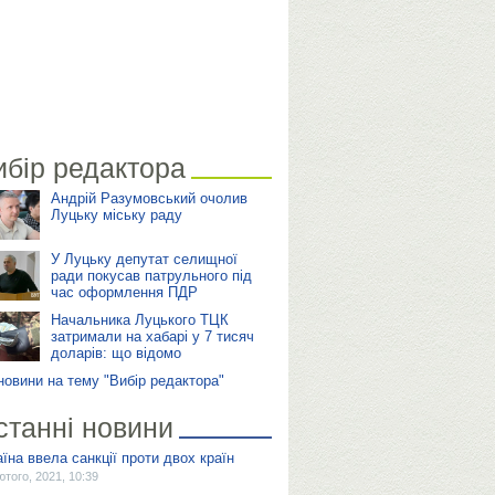
ибір редактора
Андрій Разумовський очолив
Луцьку міську раду
У Луцьку депутат селищної
ради покусав патрульного під
час оформлення ПДР
Начальника Луцького ТЦК
затримали на хабарі у 7 тисяч
доларів: що відомо
 новини на тему "Вибір редактора"
станні новини
аїна ввела санкції проти двох країн
ютого, 2021, 10:39