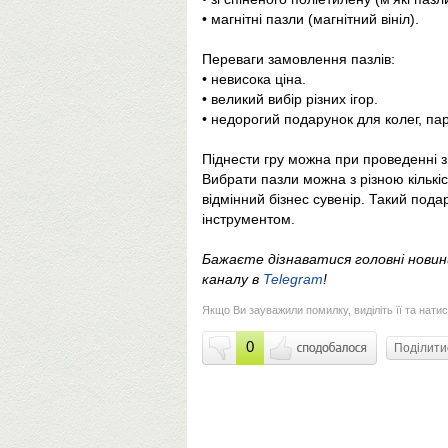
• магнітні пазли (магнітний вініл).
Переваги замовлення пазлів:
• невисока ціна.
• великий вибір різних ігор.
• недорогий подарунок для колег, пар
Піднести гру можна при проведенні з
Вибрати пазли можна з різною кількіс
відмінний бізнес сувенір. Такий по
інструментом.
Бажаєте дізнаватися головні нови
каналу в
Telegram
!
Якщо Ви зауважили помилку, виділіть її та натис
0
Поділит