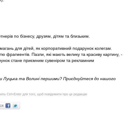
тнерів по бізнесу, друзям, дітям та близьким.
магань для дітей, як корпоративний подарунок колегам.
тю фрагментів. Пазли, які мають велику та красиву картину, -
дарунок стане приємним сувеніром та рекламним
ни Луцька та Волині першими? Приєднуйтеся до нашого
ніть Ctrl+Enter для того, щоб повідомити про це редакцію
ися