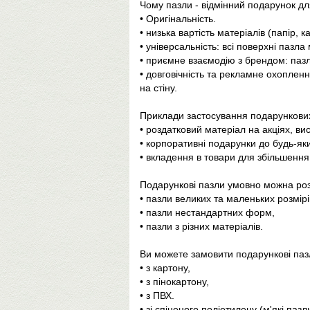
Чому пазли - відмінний подарунок д
• Оригінальність.
• низька вартість матеріалів (папір, к
• універсальність: всі поверхні пазл
• приємне взаємодію з брендом: пазл 
• довговічність та рекламне охопленн
на стіну.
Приклади застосування подарункових
• роздатковий матеріал на акціях, ви
• корпоративні подарунки до будь-яки
• вкладення в товари для збільшення
Подарункові пазли умовно можна роз
• пазли великих та маленьких розмірі
• пазли нестандартних форм,
• пазли з різних матеріалів.
Ви можете замовити подарункові пазл
• з картону,
• з пінокартону,
• з ПВХ.
• зі спіненого поліетилену (м'які пазл