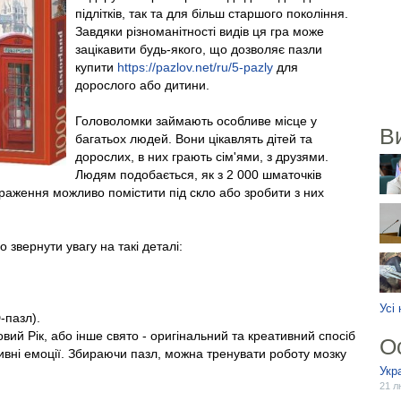
підлітків, так та для більш старшого покоління.
Завдяки різноманітності видів ця гра може
зацікавити будь-якого, що дозволяє пазли
купити
https://pazlov.net/ru/5-pazly
для
дорослого або дитини.
Головоломки займають особливе місце у
В
багатьох людей. Вони цікавлять дітей та
дорослих, в них грають сім'ями, з друзями.
Людям подобається, як з 2 000 шматочків
раження можливо помістити під скло або зробити з них
звернути увагу на такі деталі:
Усі
-пазл).
вий Рік, або інше свято - оригінальний та креативний спосіб
О
ивні емоції. Збираючи пазл, можна тренувати роботу мозку
Укр
21 л