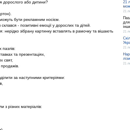
ля дорослого або дитини?
21 
мож
21 л
артон).
Паз
а можуть бути рекламним носієм.
для
склався - позитивні емоції у дорослих та дітей.
інш
я: нерідко зібрану картинку вставлять в рамочку та вішають
21 л
Скі
Укр
21 л
 пазлів:
ставках та презентаціях,
Hap
лізи
х свят,
21 л
 продажів.
ділити за наступними критеріями:
в,
и з різних матеріалів:
и).