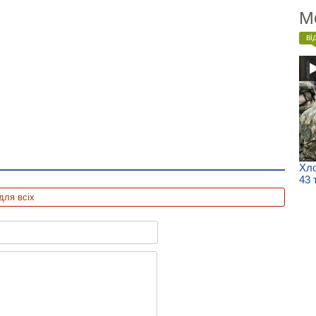
М
ві
Хло
43 
для всіх