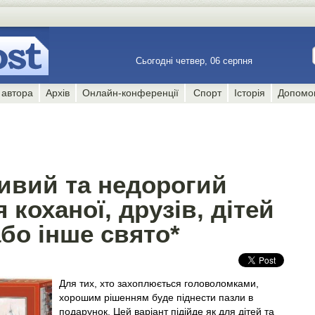
Сьогодні четвер, 06 серпня
 автора
Архів
Онлайн-конференції
Спорт
Історія
Допомо
ливий та недорогий
 коханої, друзів, дітей
або інше свято*
Для тих, хто захоплюється головоломками,
хорошим рішенням буде піднести пазли в
подарунок. Цей варіант підійде як для дітей та