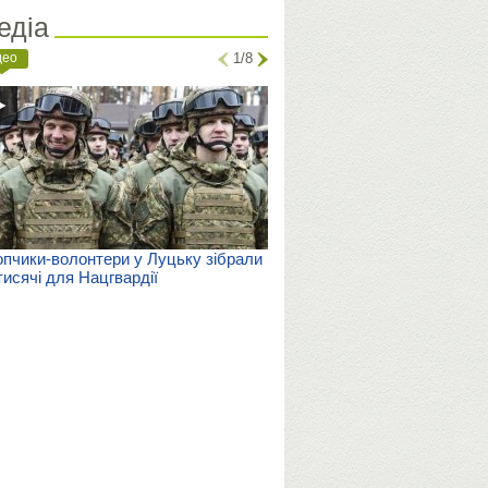
едіа
део
1/8
пчики-волонтери у Луцьку зібрали
тисячі для Нацгвардії