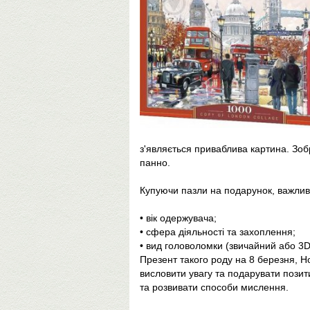
з'являється приваблива картина. Зоб
панно.
Купуючи пазли на подарунок, важливо 
• вік одержувача;
• сфера діяльності та захоплення;
• вид головоломки (звичайний або 3D
Презент такого роду на 8 березня, Но
висловити увагу та подарувати позит
та розвивати способи мислення.