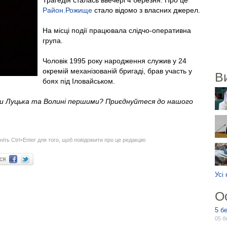
Трагедія сталась ввечері 4 березня. Про це
Район.Рожище
стало відомо з власних джерел.
На місці події працювала слідчо-оперативна
група.
Чоловік 1995 року народження служив у 24
окремій механізованій бригаді, брав участь у
В
боях під Іловайськом.
ни Луцька та Волині першими? Приєднуйтеся до нашого
ніть Ctrl+Enter для того, щоб повідомити про це редакцію
ися
Усі
О
5 б
05 б