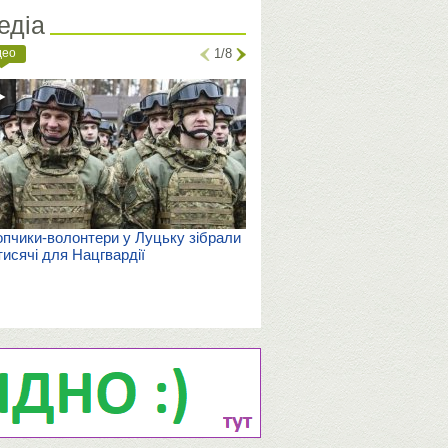
едіа
део
1/8
пчики-волонтери у Луцьку зібрали
тисячі для Нацгвардії