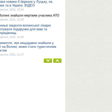
овні новини 4 березня у Луцьку, на
ині та в Україні. ВІДЕО
ерезня, 2021, 23:34
Волині знайшли мертвим учасника АТО
ерезня, 2021, 22:39
енькі пацієнти волинської лікарні
готували подарунки для мам та
працівниць
ерезня, 2021, 22:20
земелля, яке нещодавно знайшли у
ті на Волині, може стати туристичним
єктом
ерезня, 2021, 21:47