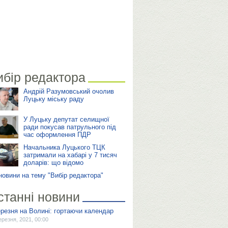
ибір редактора
Андрій Разумовський очолив
Луцьку міську раду
У Луцьку депутат селищної
ради покусав патрульного під
час оформлення ПДР
Начальника Луцького ТЦК
затримали на хабарі у 7 тисяч
доларів: що відомо
 новини на тему "Вибір редактора"
станні новини
ерезня на Волині: гортаючи календар
ерезня, 2021, 00:00