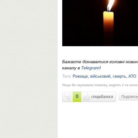
Бажаєте дізнаватися головні нови
каналу в
Telegram
!
Теги:
Рожище
,
військовий
,
смерть
,
АТО
Якщо Ви зауважили помилку, виділіть її та натис
0
Поділит