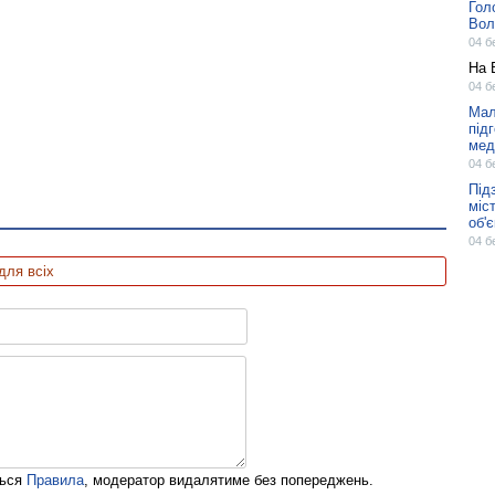
Гол
Вол
04 б
На 
04 б
Мал
під
мед
04 б
Під
міс
об'
04 б
для всіх
ться
Правила
, модератор видалятиме без попереджень.