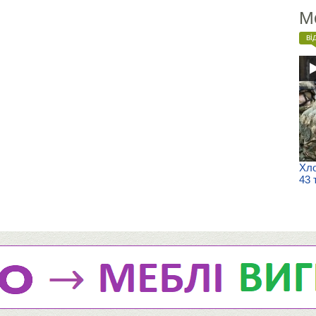
М
ві
Хло
43 