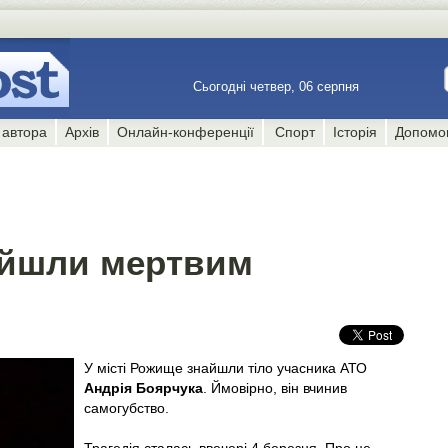
Сьогодні четвер, 06 серпня
 автора
Архів
Онлайн-конференції
Спорт
Історія
Допомо
айшли мертвим
У місті Рожище знайшли тіло учасника АТО
Андрія Боярчука
. Ймовірно, він вчинив
самогубство.