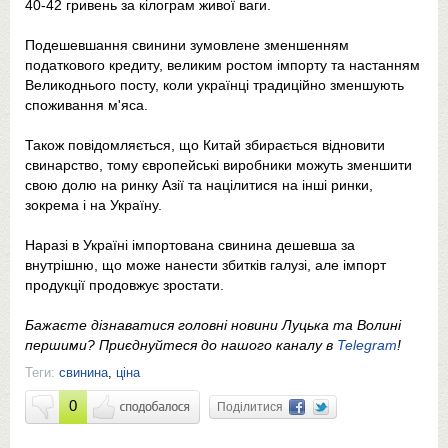
40-42 гривень за кілограм живої ваги.
Подешевшання свинини зумовлене зменшенням
податкового кредиту, великим ростом імпорту та настанням
Великоднього посту, коли українці традиційно зменшують
споживання м'яса.
Також повідомляється, що Китай збирається відновити
свинарство, тому європейські виробники можуть зменшити
свою долю на ринку Азії та націлитися на інші ринки,
зокрема і на Україну.
Наразі в Україні імпортована свинина дешевша за
внутрішню, що може нанести збитків галузі, але імпорт
продукції продовжує зростати.
Бажаєте дізнаватися головні новини Луцька та Волині
першими? Приєднуйтеся до нашого каналу в
Telegram
!
Теги:
свинина
,
ціна
0
Поділитися