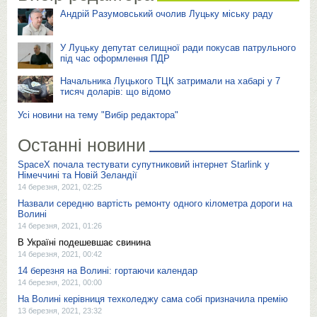
Андрій Разумовський очолив Луцьку міську раду
У Луцьку депутат селищної ради покусав патрульного
під час оформлення ПДР
Начальника Луцького ТЦК затримали на хабарі у 7
тисяч доларів: що відомо
Усі новини на тему "Вибір редактора"
Останні новини
SpaceX почала тестувати супутниковий інтернет Starlink у
Німеччині та Новій Зеландії
14 березня, 2021, 02:25
Назвали середню вартість ремонту одного кілометра дороги на
Волині
14 березня, 2021, 01:26
В Україні подешевшає свинина
14 березня, 2021, 00:42
14 березня на Волині: гортаючи календар
14 березня, 2021, 00:00
На Волині керівниця техколеджу сама собі призначила премію
13 березня, 2021, 23:32