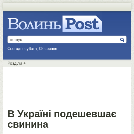
Сьогодні субота, 08 серпня
Розділи
+
В Україні подешевшає
свинина