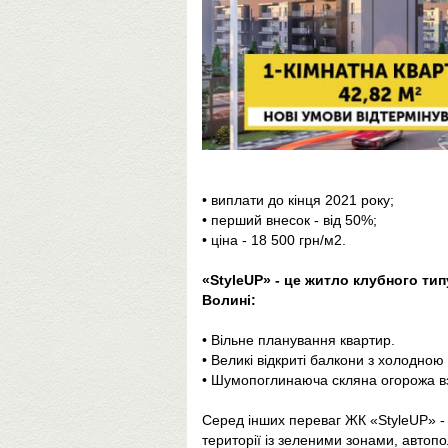
• виплати до кінця 2021 року;
• перший внесок - від 50%;
• ціна - 18 500 грн/м2.
«StyleUP» - це житло клубного тип
Волині:
• Вільне планування квартир.
• Великі відкриті балкони з холодно
• Шумопоглинаюча скляна огорожа в
Серед інших переваг ЖК «StyleUP» - 
території із зеленими зонами, автоп