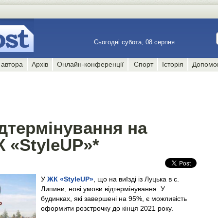
Сьогодні субота, 08 серпня
 автора
Архів
Онлайн-конференції
Спорт
Історія
Допомо
дтермінування на
 «StyleUP»*
У
ЖК «StyleUP»
, що на виїзді із Луцька в с.
Липини, нові умови відтермінування. У
будинках, які завершені на 95%, є можливість
оформити розстрочку до кінця 2021 року.