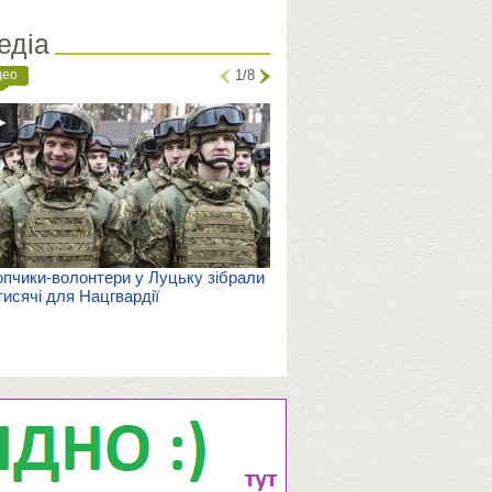
едіа
део
1/8
пчики-волонтери у Луцьку зібрали
тисячі для Нацгвардії