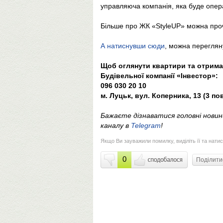
управляюча компанія, яка буде опера
Більше про ЖК «StyleUP» можна про
А натиснувши сюди
, можна переглян
Щоб оглянути квартири та отримат
Будівельної компанії «Інвестор»:
096 030 20 10
м. Луцьк, вул. Коперника, 13 (3 по
Бажаєте дізнаватися головні нови
каналу в
Telegram
!
Якщо Ви зауважили помилку, виділіть її та натис
0
Поділит