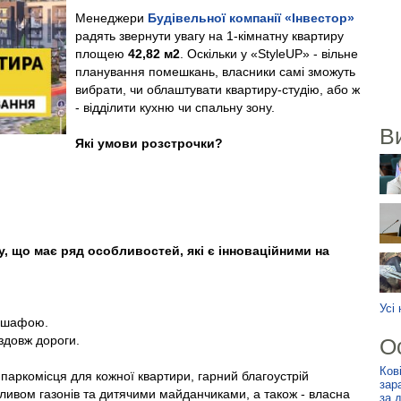
Менеджери
Будівельної компанії «Інвестор»
радять звернути увагу на 1-кімнатну квартиру
площею
42,82 м2
. Оскільки у «StyleUP» - вільне
планування помешкань, власники самі зможуть
вибрати, чи облаштувати квартиру-студію, або ж
- відділити кухню чи спальну зону.
В
Які умови розстрочки?
у, що має ряд особливостей, які є інноваційними на
Усі
ю шафою.
здовж дороги.
О
Ков
паркомісця для кожної квартири, гарний благоустрій
зар
оливом газонів та дитячими майданчиками, а також - власна
за 