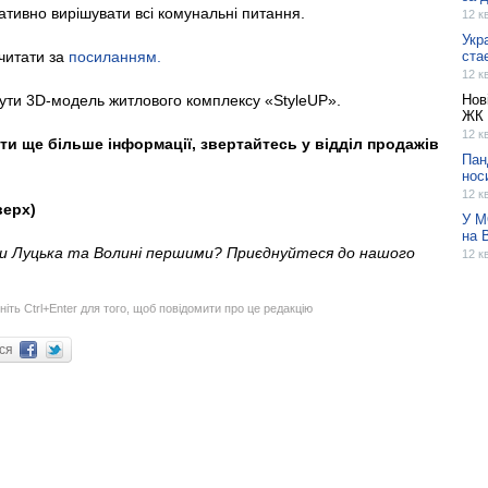
тивно вирішувати всі комунальні питання.
12 к
Укр
читати за
посиланням.
ста
12 к
ути 3D-модель житлового комплексу «StyleUP».
Нов
ЖК 
12 к
и ще більше інформації, звертайтесь у відділ продажів
Пан
нос
12 к
верх)
У М
на 
ни Луцька та Волині першими? Приєднуйтеся до нашого
12 к
ніть Ctrl+Enter для того, щоб повідомити про це редакцію
ися