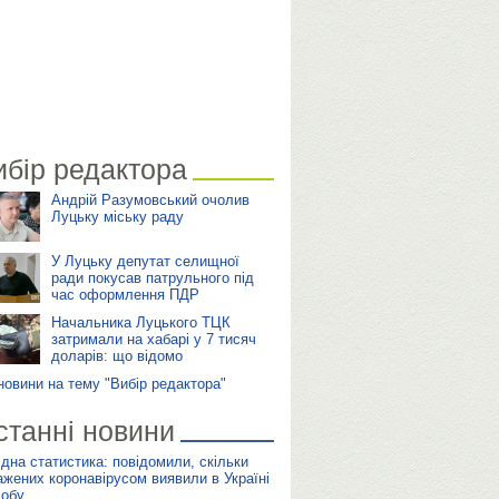
ибір редактора
Андрій Разумовський очолив
Луцьку міську раду
У Луцьку депутат селищної
ради покусав патрульного під
час оформлення ПДР
Начальника Луцького ТЦК
затримали на хабарі у 7 тисяч
доларів: що відомо
 новини на тему "Вибір редактора"
станні новини
ідна статистика: повідомили, скільки
ажених коронавірусом виявили в Україні
добу