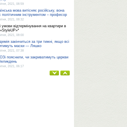
вітня, 2021, 08:59
аїнська мова витісняє російську, вона
є політичним інструментом – професор
вітня, 2021, 08:32
і умови відтермінування на квартири в
«StyleUP»*
вітня, 2021, 08:00
демія закінчиться за три тижні, якщо всі
итимуть маски — Ляшко
вітня, 2021, 07:38
ОЗі пояснили, чи закриватимуть церкви
Великдень
вітня, 2021, 06:17