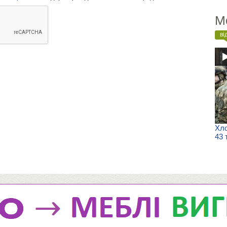
М
ві
Хло
43 