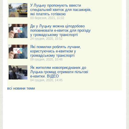
У Луцьку пропонують ввести
спеціальний квиток для пасажирів,
які платять готівкою
03 березня, 2021, 11:02
Де у Луцьку можна цілодобово
поповнювати е-квиток для проїзду
у громадському транспорті
24 грудня, 2020, 10:52
Які помилки роблять лучани,
користуючись е-квитком у
громадському транспорті
09 грудня, 2020, 10:48
Як жителям новоприєднаних до
Луцька громад отримати пільгові
е-квитки. ВІДЕО
04 грудня, 2020, 14:45
всі новини теми