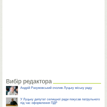
Вибір редактора
Андрій Разумовський очолив Луцьку міську раду
У Луцьку депутат селищної ради покусав патрульного
під час оформлення ПДР