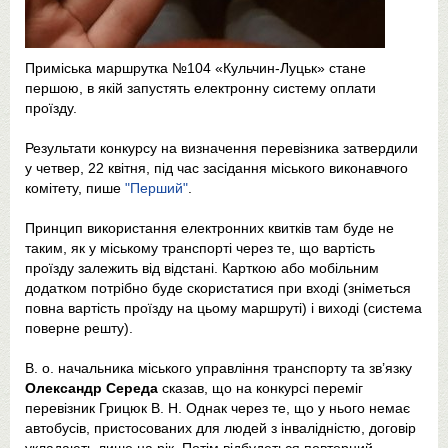
Приміська маршрутка №104 «Кульчин-Луцьк» стане
першою, в якій запустять електронну систему оплати
проїзду.
Результати конкурсу на визначення перевізника затвердили
у четвер, 22 квітня, під час засідання міського виконавчого
комітету, пише
"Перший"
.
Принцип використання електронних квитків там буде не
таким, як у міському транспорті через те, що вартість
проїзду залежить від відстані. Карткою або мобільним
додатком потрібно буде скористатися при вході (зніметься
повна вартість проїзду на цьому маршруті) і виході (система
поверне решту).
В. о. начальника міського управління транспорту та зв’язку
Олександр Середа
сказав, що на конкурсі переміг
перевізник Грицюк В. Н. Однак через те, що у нього немає
автобусів, пристосованих для людей з інвалідністю, договір