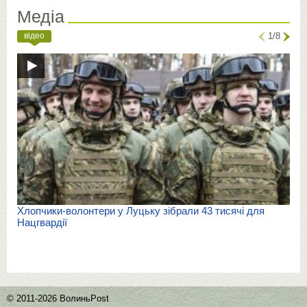
Медіа
відео
1/8
Хлопчики-волонтери у Луцьку зібрали 43 тисячі для
Нацгвардії
© 2011-2026 ВолиньPost