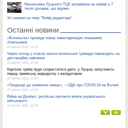
Начальника Луцького ТЦК затримали на хабарі у 7
тисяч доларів: що відомо
Усі новини на тему "Вибір редактора"
Останні новини
«Волиньгаз» проведе повну інвентаризацію показників
лічильників
22 квітня, 2021, 13:19
Через холод у класах школи волинської громади переводять на
дистанційне навчання
22 квітня, 2021, 13:18
Карткою треба буде скористатися двічі: у Луцьку запускають
першу приміську маршрутку з валідатором
22 квітня, 2021, 12:55
«Тенденції до зниження немає», – ОДА про COVID-19 на Волині
22 квітня, 2021, 12:52
Війна на Донбасі: російські окупанти вбили українського
військового
22 квітня, 2021, 12:40