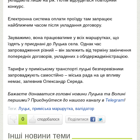
укладають лише на рік. Потім відбудеться повторний
конкурс.
Електронна система оплати проїзду там запрацює
найближчим часом після укладання договору.
Зауважимо, вона працюватиме у всіх маршрутках, що
їздять у приєднані до Луцька села. Однак час
запровадження різний – він залежить від терміну закінчення
попередніх договорів, укладених з облдержадміністрацією.
Тарифи у приміському транспорті луцькі безперевізники
запроваджують самостійно – міська рада на це впливу
немає, запевнив Олександр Середа.
Бажаєте дізнаватися головні новини Луцька та Волині
першими? Приєднуйтеся до нашого каналу в
Telegram
!
Теги:
Луцьк
,
приміська маршрутка
,
валідатор
0
Поділитися
Інші новини теми