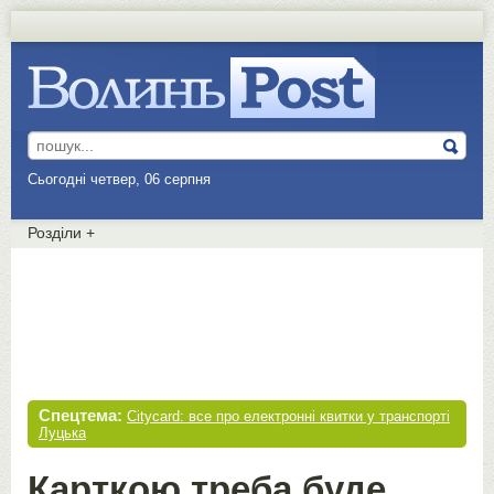
Сьогодні четвер, 06 серпня
Розділи
+
Спецтема:
Citycard: все про електронні квитки у транспорті
Луцька
Карткою треба буде