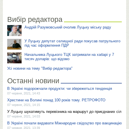
Вибір редактора
Андрій Разумовський очолив Луцьку міську раду
У Луцьку депутат селищної ради покусав патрульного
під час оформлення ПДР
Начальника Луцького ТЦК затримали на хабарі у 7
тисяч доларів: що відомо
Усі новини на тему "Вибір редактора"
Останні новини
В Україні подорожчали продукти: чи збережеться тенденція
07 червня, 2021, 14:43
Хрестини на Волині понад 100 років тому. РЕТРОФОТО
07 червня, 2021, 14:15
У Луцьку шукатимуть перевізника на маршрут до приєднаних сіл
07 червня, 2021, 14:03
В Україні почали видавати Міжнародне свідоцтво про вакцинацію
07 червня, 2021, 13:39