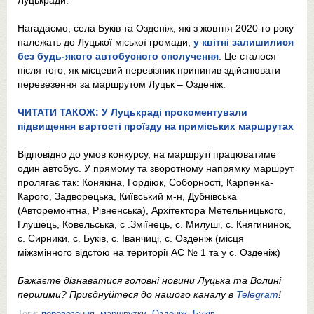
Луцькради.
Нагадаємо, села Буків та Озденіж, які з жовтня 2020-го року
належать до Луцької міської громади,
у квітні залишилися
без будь-якого автобусного сполучення
. Це сталося
після того, як місцевий перевізник припинив здійснювати
перевезення за маршрутом Луцьк – Озденіж.
ЧИТАТИ ТАКОЖ: У Луцькраді прокоментували
підвищення вартості проїзду на приміських маршрутах
Відповідно до умов конкурсу, на маршруті працюватиме
один автобус. У прямому та зворотному напрямку маршрут
пролягає так: Конякіна, Гордіюк, Соборності, Карпенка-
Карого, Задворецька, Київський м-н, Дубнівська
(Авторемонтна, Рівненська), Архітектора Метельницького,
Глушець, Ковельська, с .Зміїнець, с. Милуші, с. Княгининок,
с. Сирники, с. Буків, с. Іванчиці, с. Озденіж (місця
міжзмінного відстою на території АС № 1 та у с. Озденіж)
Бажаєте дізнаватися головні новини Луцька та Волині
першими? Приєднуйтеся до нашого каналу в
Telegram
!
Теги:
перевезення
,
маршрутки
,
Озденіж
,
Буків