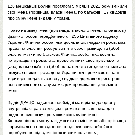
126 мешканців Волині протягом 5 місяців 2021 року змінили
свої імена (прізвища, власні імена, по батькові). 17 свідоцтв
про зміну імені видали у травні.
Право на зміну імені (прізвища, власного імені, по батькові)
фізичної особи передбачено ст. 295 Цивільного кодексу
України. Фізична особа, яка досягла шістнадцяти років, має
право на власний розсуд змінити своє прізвище та (або)
власне ім’я чи по батькові. Фізична особа, яка досягла
чотирнадцяти років, має право змінити своє прізвище та
(або) власне ім’я, та (або) по батькові за згодою батьків або
піклувальників. Громадяни України, які проживають на її
території, подають заяви до відділів державної реєстрації
актів цивільного стану за місцем проживання для зміни
імені.
Відділ ДРАЦС надсилає необхідні матеріали до органу
внутрішніх справ за місцем проживання заявника для
надання висновку про можливість зміни імені.
За яких підстав можуть відмовити в зміні імені або прізвища:
- кримінальне провадження щодо заявника або його
перебування під адміністративним наглядом;