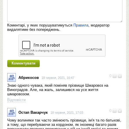
Коментарі, у яких порушуватимуться
Правила
, модератор
видалятиме без попереджень.
0
Абрикосов
18 червня, 2021, 16:47
Знаю одного чувака, який поміняв прізвище Шмаровоз на
Виноградов. Але, на жаль, залишився на усе життя
шмаровозом.
Відповісти
0
Остап Вакарчук
18 червня, 2021, 17:03
Чому волиняки так часто змінюють прізвище, ім'я та по батькові,
а тому, що перебуваючи за кордоном, як іноземці багато разів
порушували правила проживання у тій чи іншій країні та режим