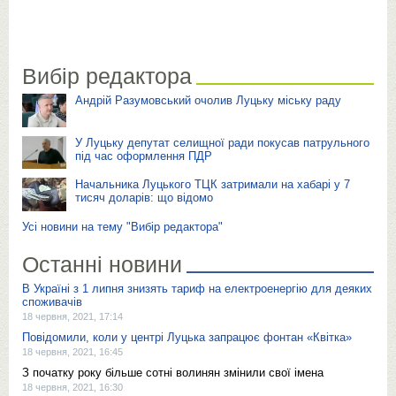
Вибір редактора
Андрій Разумовський очолив Луцьку міську раду
У Луцьку депутат селищної ради покусав патрульного
під час оформлення ПДР
Начальника Луцького ТЦК затримали на хабарі у 7
тисяч доларів: що відомо
Усі новини на тему "Вибір редактора"
Останні новини
В Україні з 1 липня знизять тариф на електроенергію для деяких
споживачів
18 червня, 2021, 17:14
Повідомили, коли у центрі Луцька запрацює фонтан «Квітка»
18 червня, 2021, 16:45
З початку року більше сотні волинян змінили свої імена
18 червня, 2021, 16:30