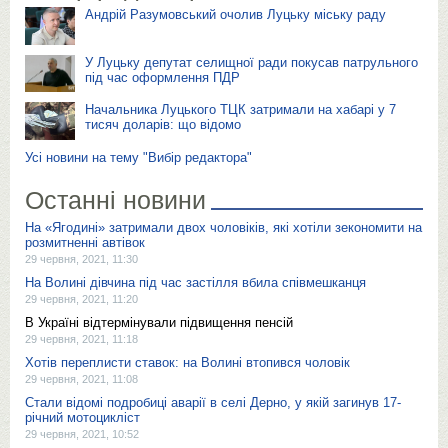
Андрій Разумовський очолив Луцьку міську раду
У Луцьку депутат селищної ради покусав патрульного
під час оформлення ПДР
Начальника Луцького ТЦК затримали на хабарі у 7
тисяч доларів: що відомо
Усі новини на тему "Вибір редактора"
Останні новини
На «Ягодині» затримали двох чоловіків, які хотіли зекономити на
розмитненні автівок
29 червня, 2021, 11:30
На Волині дівчина під час застілля вбила співмешканця
29 червня, 2021, 11:20
В Україні відтермінували підвищення пенсій
29 червня, 2021, 11:18
Хотів переплисти ставок: на Волині втопився чоловік
29 червня, 2021, 11:08
Стали відомі подробиці аварії в селі Дерно, у якій загинув 17-
річний мотоцикліст
29 червня, 2021, 10:52