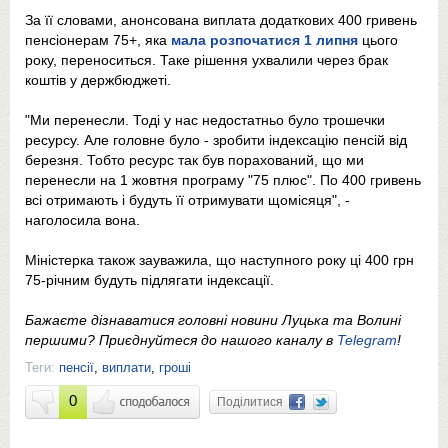
За її словами, анонсована виплата додаткових 400 гривень
пенсіонерам 75+, яка
мала розпочатися 1 липня
цього
року, переноситься. Таке рішення ухвалили через брак
коштів у держбюджеті.
"Ми перенесли. Тоді у нас недостатньо було трошечки
ресурсу. Але головне було - зробити індексацію пенсій від
березня. Тобто ресурс так був порахований, що ми
перенесли на 1 жовтня програму "75 плюс". По 400 гривень
всі отримають і будуть її отримувати щомісяця", -
наголосила вона.
Міністерка також зауважила, що наступного року ці 400 грн
75-річним будуть підлягати індексації.
Бажаєте дізнаватися головні новини Луцька та Волині
першими? Приєднуйтеся до нашого каналу в
Telegram
!
Теги:
пенсії
,
виплати
,
гроші
0
Поділитися