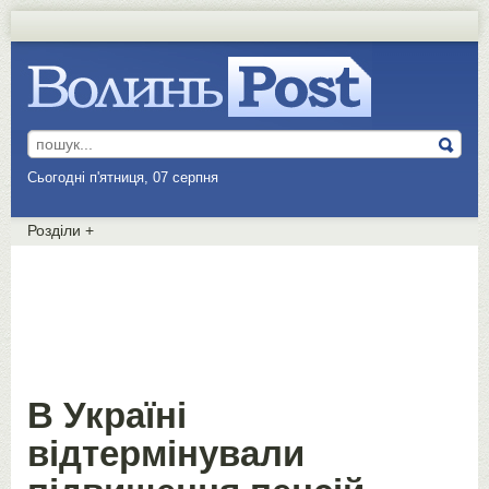
Сьогодні п'ятниця, 07 серпня
Розділи
+
В Україні
відтермінували