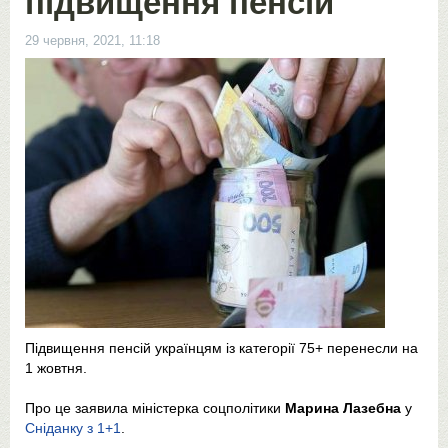
підвищення пенсій
29 червня, 2021, 11:18
Підвищення пенсій українцям із категорії 75+ перенесли на
1 жовтня.
Про це заявила міністерка соцполітики
Марина Лазебна
у
Сніданку з 1+1
.