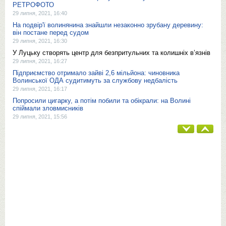
РЕТРОФОТО
29 липня, 2021, 16:40
На подвір'ї волинянина знайшли незаконно зрубану деревину:
він постане перед судом
29 липня, 2021, 16:30
У Луцьку створять центр для безпритульних та колишніх в’язнів
29 липня, 2021, 16:27
Підприємство отримало зайві 2,6 мільйона: чиновника
Волинської ОДА судитимуть за службову недбалість
29 липня, 2021, 16:17
Попросили цигарку, а потім побили та обікрали: на Волині
спіймали зловмисників
29 липня, 2021, 15:56