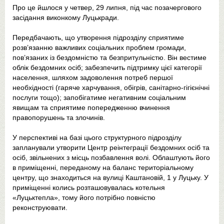
Про це йшлося у четвер, 29 липня, під час позачергового
засідання виконкому Луцькради.
Передбачають, що утворення підрозділу сприятиме
розв’язанню важливих соціальних проблем громади,
пов’язаних із бездомністю та безпритульністю. Він вестиме
облік бездомних осіб; забезпечить підтримку цієї категорії
населення, шляхом задоволення потреб першої
необхідності (гаряче харчування, обігрів, санітарно-гігієнічні
послуги тощо); запобігатиме негативним соціальним
явищам та сприятиме попередженню вчинення
правопорушень та злочинів.
У перспективі на базі цього структурного підрозділу
запланували утворити Центр реінтеграції бездомних осіб та
осіб, звільнених з місць позбавлення волі. Облаштують його
в приміщенні, переданому на баланс територіальному
центру, що знаходиться на вулиці Каштановій, 1 у Луцьку. У
приміщенні колись розташовувалась котельня
«Луцьктепла», тому його потрібно повністю
реконструювати.