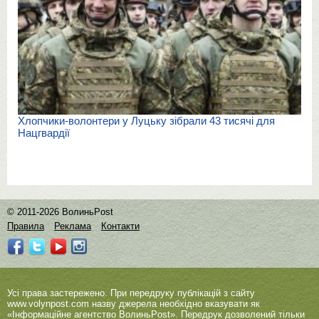
Хлопчики-волонтери у Луцьку зібрали 43 тисячі для
Нацгвардії
© 2011-2026 ВолиньPost
Правила
Реклама
Контакти
Усі права застережено. При передруку публікацій з сайту
www.volynpost.com
назву джерела необхідно вказувати як
«Інформаційне агентство ВолиньPost». Передрук дозволений тільки