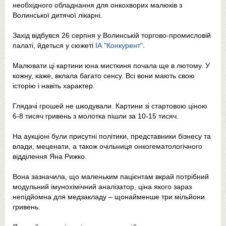
необхідного обладнання для онкохворих малюків з
Волинської дитячої лікарні.
Захід відбувся 26 серпня у Волинській торгово-промисловій
палаті, йдеться у сюжеті
ІА "Конкурент"
.
Малювати ці картини юна мисткиня почала ще в лютому. У
кожну, каже, вклала багато сенсу. Всі вони мають свою
історію і навіть характер.
Глядачі грошей не шкодували. Картини зі стартовою ціною
6-8 тисяч гривень з молотка пішли за 10-15 тисяч.
На аукціоні були присутні політики, представники бізнесу та
влади, меценати, а також очільниця онкогематологічного
відділення Яна Рижко.
Вона зазначила, що маленьким пацієнтам вкрай потрібний
модульний імунохімічний аналізатор, ціна якого зараз
непідйомна для медзакладу – щонайменше три мільйони
гривень.