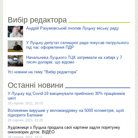
Вибір редактора
Андрій Разумовський очолив Луцьку міську раду
У Луцьку депутат селищної ради покусав патрульного
під час оформлення ПДР
Начальника Луцького ТЦК затримали на хабарі у 7
тисяч доларів: що відомо
Усі новини на тему "Вибір редактора"
Останні новини
У Луцьку від Covid-19 вакцинували приблизно 30% працівників
шкіл
28 серпня, 2021, 16:03
Волинянин вирушив у веломандрівку на 5000 кілометрів, щоб
підкорити Балкани
28 серпня, 2021, 15:28
Художниця з Луцька продала свої картини задля порятунку
онкохворих діток. ВІДЕО
28 серпня, 2021, 15:11