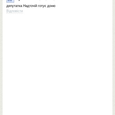
депутатка Надточій готує доню
Відповісти