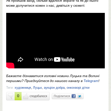
Як пройшов захід, скільки вдалося зібрати та як до нього
може долучитися кожен з нас, дивіться у сюжеті:
Бажаєте дізнаватися головні новини Луцька та Волині
першими? Приєднуйтеся до нашого каналу в
Telegram
!
Теги:
художниця
,
Луцьк
,
аукціон добра
,
онкохворі дітки
0
Поділитися