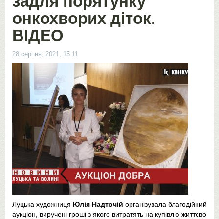
задля порятунку
онкохворих діток.
ВІДЕО
28 серпня, 2021, 15:11
Луцька художниця
Юлія Надточій
організувала благодійний
аукціон, виручені гроші з якого витратять на купівлю життєво