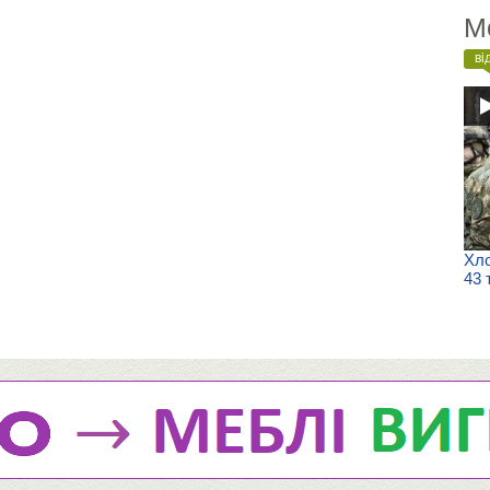
М
ві
Хло
43 