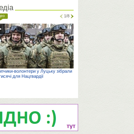
едіа
део
1/8
пчики-волонтери у Луцьку зібрали
тисячі для Нацгвардії