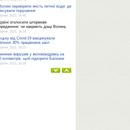
Волині перевірили якість питної води: де
іксували порушення
ерпня, 2021, 16:40
країні оголосили штормове
ередження: чи накриють дощі Волинь
ерпня, 2021, 16:20
уцьку від Covid-19 вакцинували
близно 30% працівників шкіл
ерпня, 2021, 16:03
инянин вирушив у веломандрівку на
0 кілометрів, щоб підкорити Балкани
ерпня, 2021, 15:28