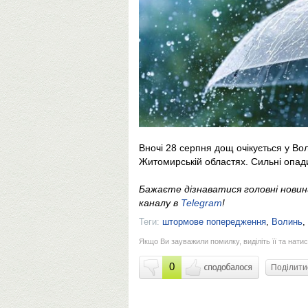
Вночі 28 серпня дощ очікується у Вол
Житомирській областях. Сильні опади
Бажаєте дізнаватися головні нови
каналу в
Telegram
!
Теги:
штормове попередження
,
Волинь
,
Якщо Ви зауважили помилку, виділіть її та натис
0
Поділит