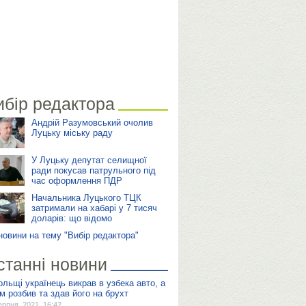
ибір редактора
Андрій Разумовський очолив
Луцьку міську раду
У Луцьку депутат селищної
ради покусав патрульного під
час оформлення ПДР
Начальника Луцького ТЦК
затримали на хабарі у 7 тисяч
доларів: що відомо
 новини на тему "Вибір редактора"
станні новини
ольщі українець викрав в узбека авто, а
ім розбив та здав його на брухт
ерпня, 2021, 16:42