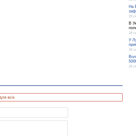
На 
заф
28 с
В У
поп
28 с
У Л
при
28 с
Вол
500
28 с
для всіх