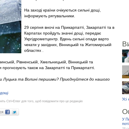
На заході країни очікуються сильні дощі,
інформують рятувальники.
29 серпня вночі на Прикарпатті, Закарпатті та в
Карпатах пройдуть значні дощі, передає
Укргідрометцентр. Вдень сильні опади варто
В
чекати у західних, Вінницькій та Житомирській
областях .
инській, Рівненській, Хмельницькій, Вінницькій та
 прогнозують також на Закарпатті та Прикарпатті.
ни Луцька та Волині першими? Приєднуйтеся до нашого
дощі
Усі
ніть Ctrl+Enter для того, щоб повідомити про це редакцію
О
ися
У П
пот
28 с