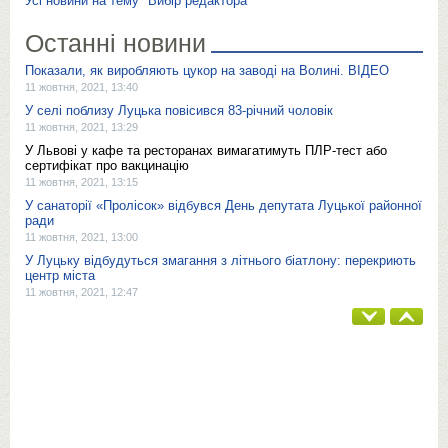
Усі новини на тему "Вибір редактора"
Останні новини
Показали, як виробляють цукор на заводі на Волині. ВІДЕО
11 жовтня, 2021, 13:40
У селі поблизу Луцька повісився 83-річний чоловік
11 жовтня, 2021, 13:29
У Львові у кафе та ресторанах вимагатимуть ПЛР-тест або
сертифікат про вакцинацію
11 жовтня, 2021, 13:15
У санаторії «Пролісок» відбувся День депутата Луцької районної
ради
11 жовтня, 2021, 13:00
У Луцьку відбудуться змагання з літнього біатлону: перекриють
центр міста
11 жовтня, 2021, 12:47