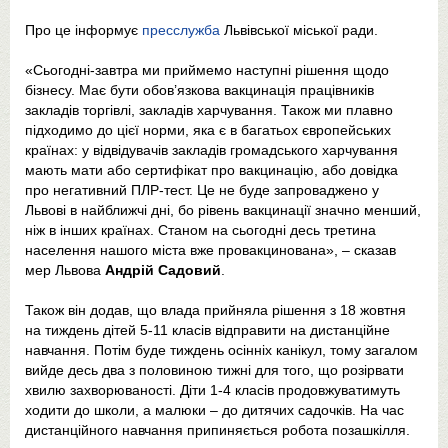
Про це інформує
пресслужба
Львівської міської ради.
«Сьогодні-завтра ми приймемо наступні рішення щодо
бізнесу. Має бути обов’язкова вакцинація працівників
закладів торгівлі, закладів харчування. Також ми плавно
підходимо до цієї норми, яка є в багатьох європейських
країнах: у відвідувачів закладів громадського харчування
мають мати або сертифікат про вакцинацію, або довідка
про негативний ПЛР-тест. Це не буде запроваджено у
Львові в найближчі дні, бо рівень вакцинації значно менший,
ніж в інших країнах. Станом на сьогодні десь третина
населення нашого міста вже провакцинована», – сказав
мер Львова
Андрій Садовий
.
Також він додав, що влада прийняла рішення з 18 жовтня
на тиждень дітей 5-11 класів відправити на дистанційне
навчання. Потім буде тиждень осінніх канікул, тому загалом
вийде десь два з половиною тижні для того, що розірвати
хвилю захворюваності. Діти 1-4 класів продовжуватимуть
ходити до школи, а малюки – до дитячих садочків. На час
дистанційного навчання припиняється робота позашкілля.