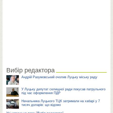
Вибір редактора
Андрій Разумовський очолив Луцьку міську раду
У Луцьку депутат селищної ради покусав патрульного
під час оформлення ПДР
Начальника Луцького ТЦК затримали на хабарі у 7
тисяч доларів: що відомо