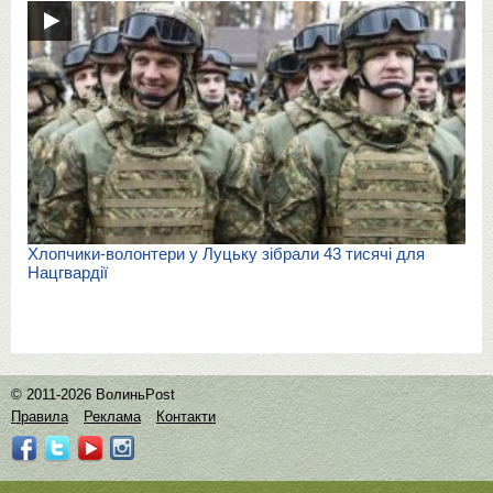
Хлопчики-волонтери у Луцьку зібрали 43 тисячі для
Нацгвардії
© 2011-2026 ВолиньPost
Правила
Реклама
Контакти