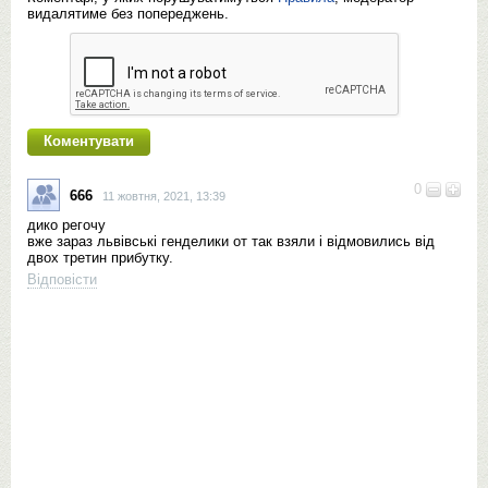
видалятиме без попереджень.
0
666
11 жовтня, 2021, 13:39
дико регочу
вже зараз львівські генделики от так взяли і відмовились від
двох третин прибутку.
Відповісти