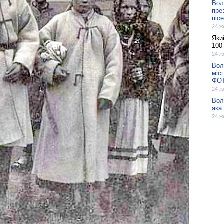
Вол
пре
піс
24 ж
Яки
100
24 ж
Вол
міс
ФО
24 ж
Вол
яка
24 ж