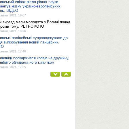
инський співак після річної паузи
зентує низку україно-європейських
ень. ВІДЕО
овтня, 2021, 19:07
й вигляд мали молодята з Волині понад
 років тому. РЕТРОФОТО
овтня, 2021, 18:26
инські поліцейські супроводжували до
ця випробування новий панцерник.
ТО
овтня, 2021, 17:46
инянин поскаржився копам на дружину,
 нібито обливала його кип'ятком
овтня, 2021, 17:05