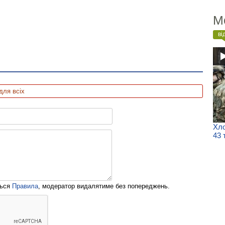
М
ві
для всіх
Хло
43 
ться
Правила
, модератор видалятиме без попереджень.