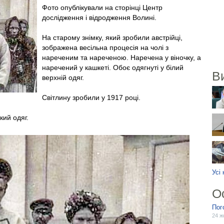
Фото опублікували на сторінці Центр
дослідження і відродження Волині.
На старому знімку, який зробили австрійці,
зображена весільна процесія на чолі з
нареченим та нареченою. Наречена у віночку, а
наречений у кашкеті. Обоє одягнуті у білий
В
верхній одяг.
Світлину зробили у 1917 році.
кий одяг.
Усі
О
Пог
24 ж