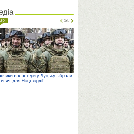
едіа
део
1/8
пчики-волонтери у Луцьку зібрали
тисячі для Нацгвардії