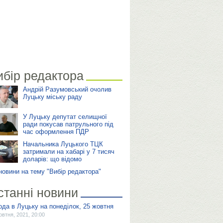
ибір редактора
Андрій Разумовський очолив
Луцьку міську раду
У Луцьку депутат селищної
ради покусав патрульного під
час оформлення ПДР
Начальника Луцького ТЦК
затримали на хабарі у 7 тисяч
доларів: що відомо
 новини на тему "Вибір редактора"
станні новини
ода в Луцьку на понеділок, 25 жовтня
овтня, 2021, 20:00