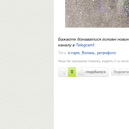
Бажаєте дізнаватися головні нови
каналу в
Telegram
!
Теги:
історія
,
Волинь
,
ретрофото
Якщо Ви зауважили помилку, виділіть її та натис
0
Поділит