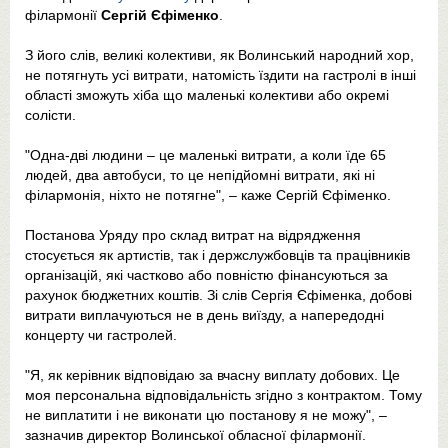
філармонії
Сергій Єфіменко
.
З його слів, великі колективи, як Волинський народний хор,
не потягнуть усі витрати, натомість їздити на гастролі в інші
області зможуть хіба що маленькі колективи або окремі
солісти.
"Одна-дві людини – це маленькі витрати, а коли їде 65
людей, два автобуси, то це непідйомні витрати, які ні
філармонія, ніхто не потягне", – каже Сергій Єфіменко.
Постанова Уряду про склад витрат на відрядження
стосується як артистів, так і держслужбовців та працівників
організацій, які частково або повністю фінансуються за
рахунок бюджетних коштів. Зі слів Сергія Єфіменка, добові
витрати виплачуються не в день виїзду, а напередодні
концерту чи гастролей.
"Я, як керівник відповідаю за вчасну виплату добових. Це
моя персональна відповідальність згідно з контрактом. Тому
не виплатити і не виконати цю постанову я не можу", –
зазначив директор Волинської обласної філармонії.