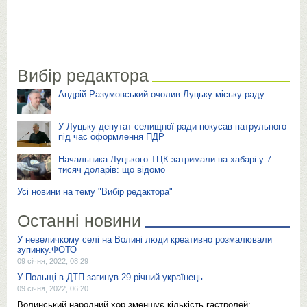
Вибір редактора
Андрій Разумовський очолив Луцьку міську раду
У Луцьку депутат селищної ради покусав патрульного
під час оформлення ПДР
Начальника Луцького ТЦК затримали на хабарі у 7
тисяч доларів: що відомо
Усі новини на тему "Вибір редактора"
Останні новини
У невеличкому селі на Волині люди креативно розмалювали
зупинку.ФОТО
09 січня, 2022, 08:29
У Польщі в ДТП загинув 29-річний українець
09 січня, 2022, 06:20
Волинський народний хор зменшує кількість гастролей: