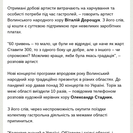
Отримані добові артисти витрачають на харчування та
особисті потреби під час гастролей, – говорить артист
Волинського народного хору
Віталій Дорощук
. З його слів,
ці кошти є суттєвою підтримкою при невеликих заробітних
платах.
"60 гривень – то мало, це були не відрядні, це наче як жарт.
Ставити 300, то з одного боку це добре, але з іншого – чи
спроможні? Можливо краще, якби була якась градація", –
розповів артист.
Нові концертні програми впродовж року Волинський
народний хор традиційно презентує в різних областях. До
пандемії хор давав понад 30 концертів по Україні. Торік за
межі області виїздили 10 разів, – повідомив телефоном
розповів художній керівник хору
Олександр Стадник.
З його слів, через неспроможність окупити поїздки
колективу гастрольна діяльність за межами області
припиниться.
"Колектив знаний в Україні. Об’їздили і східні області, і