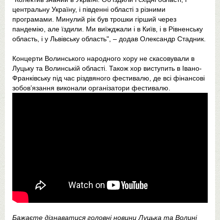
центральну Україну, і південні області з різними
програмами. Минулий рік був трошки гірший через
пандемію, але їздили. Ми виїжджали і в Київ, і в Рівненську
область, і у Львівську область", – додав Олександр Стадник.
Концерти Волинського народного хору не скасовували в
Луцьку та Волинській області. Також хор виступить в Івано-
Франківську під час різдвяного фестивалю, де всі фінансові
зобов’язання виконали організатори фестивалю.
Бажаєте дізнаватися головні новини Луцька та Волині