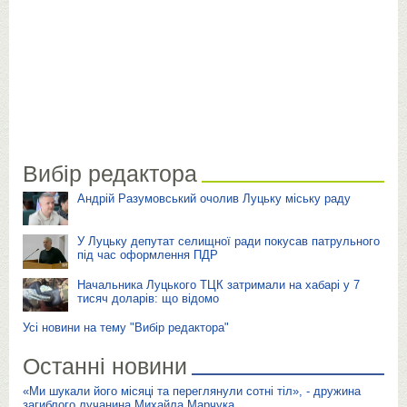
Вибір редактора
Андрій Разумовський очолив Луцьку міську раду
У Луцьку депутат селищної ради покусав патрульного
під час оформлення ПДР
Начальника Луцького ТЦК затримали на хабарі у 7
тисяч доларів: що відомо
Усі новини на тему "Вибір редактора"
Останні новини
«Ми шукали його місяці та переглянули сотні тіл», - дружина
загиблого лучанина Михайла Марчука