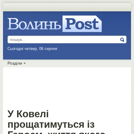
Сьогодні четвер, 06 серпня
Розділи
+
У Ковелі
прощатимуться із