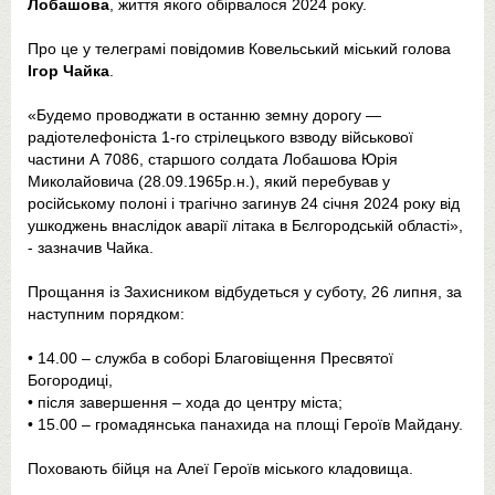
Лобашова
, життя якого обірвалося 2024 року.
Про це у телеграмі повідомив Ковельський міський голова
Ігор Чайка
.
«Будемо проводжати в останню земну дорогу —
радіотелефоніста 1-го стрілецького взводу військової
частини А 7086, старшого солдата Лобашова Юрія
Миколайовича (28.09.1965р.н.), який перебував у
російському полоні і трагічно загинув 24 січня 2024 року від
ушкоджень внаслідок аварії літака в Бєлгородській області»,
- зазначив Чайка.
Прощання із Захисником відбудеться у суботу, 26 липня, за
наступним порядком:
• 14.00 – служба в соборі Благовіщення Пресвятої
Богородиці,
• після завершення – хода до центру міста;
• 15.00 – громадянська панахида на площі Героїв Майдану.
Поховають бійця на Алеї Героїв міського кладовища.