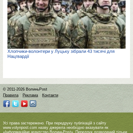
Хлопчики-волонтери у Луцьку зібрали 43 тисячі для
Нацгвардії
© 2011-2026 ВолиньPost
Правила
Реклама
Контакти
Усі права застережено. При передруку публікацій з сайту
www.volynpost.com
назву джерела необхідно вказувати як
«Інформаційне агентство ВолиньPost». Передрук дозволений тільки