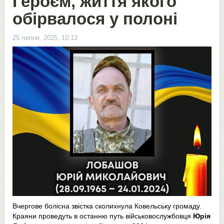
Героєм, життя якого
обірвалося у полоні
25 липня, 2025, 10:12
Вчергове болісна звістка сколихнула Ковельську громаду.
Краяни проведуть в останню путь військовослужбовця
Юрія