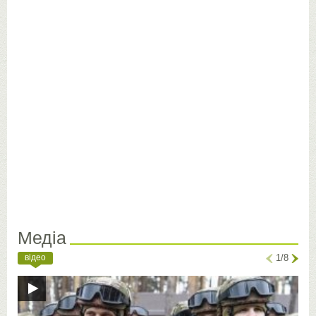
Медіа
відео
1/8