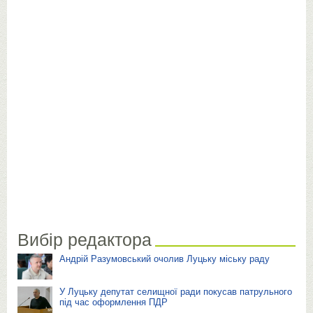
Вибір редактора
Андрій Разумовський очолив Луцьку міську раду
У Луцьку депутат селищної ради покусав патрульного
під час оформлення ПДР