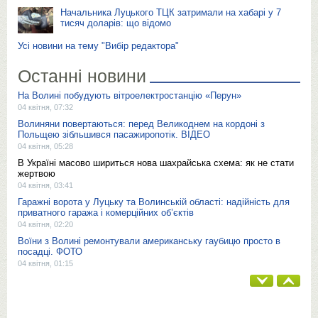
Начальника Луцького ТЦК затримали на хабарі у 7
тисяч доларів: що відомо
Усі новини на тему "Вибір редактора"
Останні новини
На Волині побудують вітроелектростанцію «Перун»
04 квітня, 07:32
Волиняни повертаються: перед Великоднем на кордоні з
Польщею зібльшився пасажиропотік. ВІДЕО
04 квітня, 05:28
В Україні масово шириться нова шахрайська схема: як не стати
жертвою
04 квітня, 03:41
Гаражні ворота у Луцьку та Волинській області: надійність для
приватного гаража і комерційних об’єктів
04 квітня, 02:20
Воїни з Волині ремонтували американську гаубицю просто в
посадці. ФОТО
04 квітня, 01:15