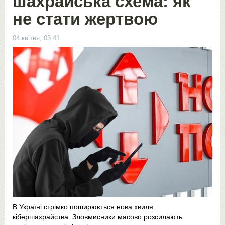
шахрайська схема: як
не стати жертвою
04 квітня, 03:41
В Україні стрімко поширюється нова хвиля
кібершахрайства. Зловмисники масово розсилають