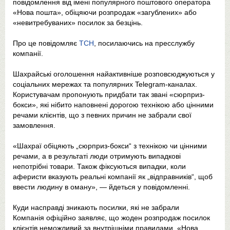
повідомлення від імені популярного поштового оператора
«Нова пошта», обіцяючи розпродаж «загублених» або
«невитребуваних» посилок за безцінь.
Про це повідомляє
ТСН
, посилаючись на пресслужбу
компанії.
Шахрайські оголошення найактивніше розповсюджуються у
соціальних мережах та популярних Telegram-каналах.
Користувачам пропонують придбати так звані «сюрприз-
бокси», які нібито наповнені дорогою технікою або цінними
речами клієнтів, що з певних причин не забрали свої
замовлення.
«Шахраї обіцяють „сюрприз-бокси“ з технікою чи цінними
речами, а в результаті люди отримують випадкові
непотрібні товари. Також фіксуються випадки, коли
аферисти вказують реальні компанії як „відправників“, щоб
ввести людину в оману», — йдеться у повідомленні.
Куди насправді зникають посилки, які не забрали
Компанія офіційно заявляє, що жоден розпродаж посилок
клієнтів неможливий за внутрішніми правилами. «Нова