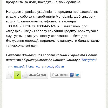
продавцям за лоти, походження яких сумнівне.
Нагадаємо, раніше українців попередили про шахраїв, які
видають себе за співробітників Monobank, щоб викрасти
кошти. Зловмисники телефонують з номерів
+380443250316 та +380445924076, заявляючи про
«підозрілий вхід» і спробу списання кредиту. Користувачів
змушують натиснути кнопку «списання» нібито для
блокування операції, паралельно випитуючи баланс картки
та персональні дані.
Бажаєте дізнаватися головні новини Луцька та Волині
першими? Приєднуйтеся до нашого каналу в
Telegram
!
Теги:
шахраї
,
Нова пошта
,
гроші
,
обман
0
Поділитися