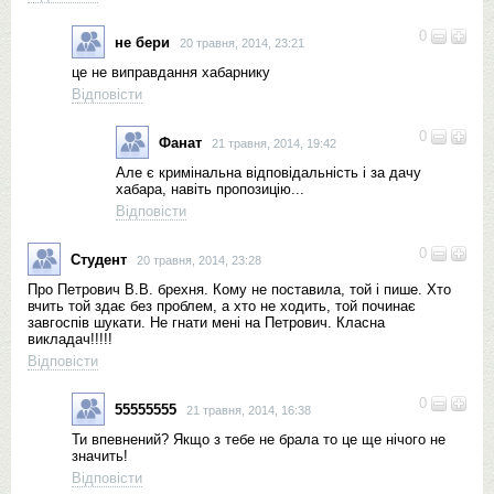
0
не бери
20 травня, 2014, 23:21
це не виправдання хабарнику
Відповісти
0
Фанат
21 травня, 2014, 19:42
Але є кримінальна відповідальність і за дачу
хабара, навіть пропозицію...
Відповісти
0
Студент
20 травня, 2014, 23:28
Про Петрович В.В. брехня. Кому не поставила, той і пише. Хто
вчить той здає без проблем, а хто не ходить, той починає
завгоспів шукати. Не гнати мені на Петрович. Класна
викладач!!!!!
Відповісти
0
55555555
21 травня, 2014, 16:38
Ти впевнений? Якщо з тебе не брала то це ще нічого не
значить!
Відповісти