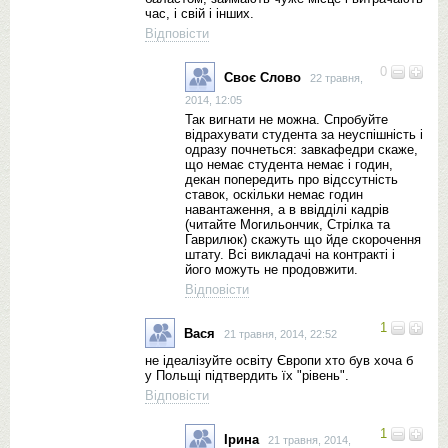
час, і свій і інших.
Відповісти
0
Своє Слово
22 травня,
2014, 12:05
Так вигнати не можна. Спробуйте
відрахувати студента за неуспішність і
одразу почнеться: завкафедри скаже,
що немає студента немає і годин,
декан попередить про відссутність
ставок, оскільки немає годин
навантаження, а в ввідділі кадрів
(читайте Могильончик, Стрілка та
Гаврилюк) скажуть що йде скорочення
штату. Всі викладачі на контракті і
його можуть не продовжити.
Відповісти
1
Вася
21 травня, 2014, 22:52
не ідеалізуйте освіту Європи хто був хоча б
у Польщі підтвердить їх "рівень".
Відповісти
1
Ірина
21 травня, 2014,