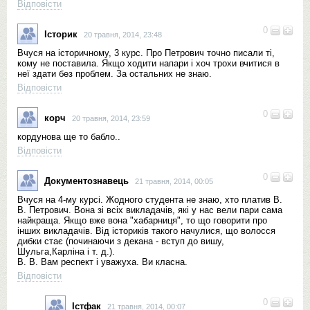
Відповісти
0
Історик
20 травня, 2014, 23:48
Вчуся на історичному, 3 курс. Про Петрович точно писали ті,
кому не поставила. Якщо ходити напари і хоч трохи вчитися в
неї здати без проблем. За остальних не знаю.
Відповісти
0
корч
20 травня, 2014, 23:59
кордунова ще то бабло..
Відповісти
0
Документознавець
21 травня, 2014, 00:05
Вчуся на 4-му курсі. Жодного студента не знаю, хто платив В.
В. Петрович. Вона зі всіх викладачів, які у нас вели пари сама
найкраща. Якщо вже вона "хабарниця", то що говорити про
інших викладачів. Від істориків такого начулися, що волосся
дибки стає (починаючи з декана - вступ до вишу,
Шульга,Карліна і т. д.).
В. В. Вам респект і уважуха. Ви класна.
Відповісти
0
Істфак
21 травня, 2014, 00:07