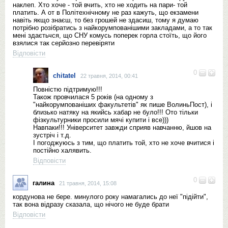
наклеп. Хто хоче - той вчить, хто не ходить на пари- той
платить. А от в Політехнічному не раз кажуть, що екзамени
навіть якщо знаєш, то без грошей не здасиш, тому я думаю
потрібно розібратись з найкорумпованішими закладами, а то так
мені здаєтьчся, що СНУ комусь поперек горла стоїть, що його
взялися так серйозно перевіряти
Відповісти
0
chitatel
22 травня, 2014, 00:41
Повністю підтримую!!!
Також провчилася 5 років (на одному з
"найкорумпованіших факультетів" як пише ВолиньПост), і
близько натяку на якийсь хабар не було!!! Ото тільки
фізкультурники просили мячі купити і все)))
Навпаки!!! Університет завжди сприяв навчанню, йшов на
зустріч і т.д.
І погоджуюсь з тим, що платить той, хто не хоче вчитися і
постійно халявить.
Відповісти
0
галина
21 травня, 2014, 15:08
кордунова не бере. минулого року намагались до неї "підійти",
так вона відразу сказала, що нічого не буде брати
Відповісти