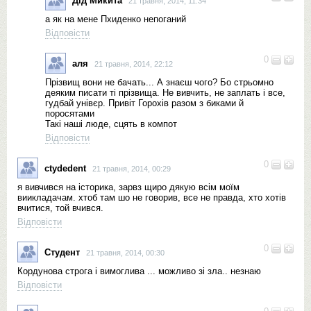
Дід Микита
21 травня, 2014, 11:34
а як на мене Пхиденко непоганий
Відповісти
0
аля
21 травня, 2014, 22:12
Прізвищ вони не бачать... А знаєш чого? Бо стрьомно
деяким писати ті прізвища. Не вивчить, не заплать і все,
гудбай унівєр. Привіт Горохів разом з биками й
поросятами
Такі наші люде, сцять в компот
Відповісти
0
ctydedent
21 травня, 2014, 00:29
я вивчився на історика, зарвз щиро дякую всім моїм
виикладачам. хтоб там шо не говорив, все не правда, хто хотів
вчитися, той вчився.
Відповісти
0
Студент
21 травня, 2014, 00:30
Кордунова строга і вимоглива ... можливо зі зла.. незнаю
Відповісти