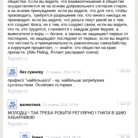
общества. Если вы видите, что взаимоотношения в обществе
осуществляются не на основе добровольного согласия сторон,
а на основе принуждения; если вы видите, что для того, чтобы
производить, требуется разрешение тех, кто ничего никогда не
производил; если вы видите, что деньги текут рекой не к тем,
кто создает блага, но к тем, кто создает связи; если вы видите,
что те, кто трудится, становятся с каждым днем беднее, а
вымогатели и воры — богаче, а законы не защищают первых от
последних, но защищают последних от первых; если вы видите,
что честность и принципиальность равносильны самоубийству,
а коррупция процветает, — знайте: это общество на краю
пропасти. (Айн Рейнд, Атлант расправил плечи)
Відповісти
0
без сумніву
21 травня, 2014, 07:28
професії "найбільшого" - ну, найбільше затребувані
суспільством. Особливо гісторики...
Відповісти
0
валентина
21 травня, 2014, 07:59
МОЛОДЦІ ! ТАК ТРЕБА РОБИТИ РЕГУЯРНО І ГНАТИ В ШИЮ
ХАБАРНИКІВ!
Відповісти
0
Ірина
21 травня, 2014, 08:19