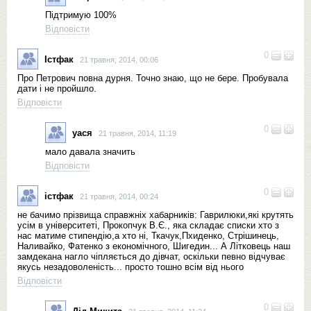
Підтримую 100%
Відповісти
0
Істфак
21 травня, 2014, 00:06
Про Петрович повна дурня. Точно знаю, що не бере. Пробувала
дати і не пройшло.
Відповісти
0
уася
21 травня, 2014, 11:19
мало давала значить
Відповісти
0
істфак
21 травня, 2014, 00:24
не бачимо прізвища справжніх хабарників: Гаврилюки,які крутять
усім в університеті, Прокопчук В.Є., яка складає списки хто з
нас матиме стипендію,а хто ні, Ткачук,Пхиденко, Стрішинець,
Наливайко, Фатенко з економічного, Шигедин... А Літковець наш
замдекана нагло чіпляється до дівчат, оскільки певно відчуває
якусь незадоволеність... просто тошно всім від нього
Відповісти
0