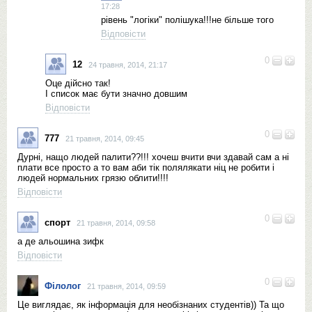
17:28
рівень "логіки" полішука!!!не більше того
Відповісти
0
12
24 травня, 2014, 21:17
Оце дійсно так!
І список має бути значно довшим
Відповісти
0
777
21 травня, 2014, 09:45
Дурні, нащо людей палити??!!! хочеш вчити вчи здавай сам а ні
плати все просто а то вам аби тік полялякати ніц не робити і
людей нормальних грязю облити!!!!
Відповісти
0
спорт
21 травня, 2014, 09:58
а де альошина зифк
Відповісти
0
Філолог
21 травня, 2014, 09:59
Це виглядає, як інформація для необізнаних студентів)) Та що