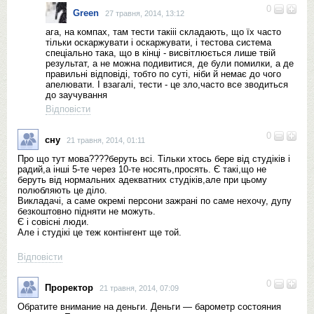
0
Green
27 травня, 2014, 13:12
ага, на компах, там тести такііі складають, що їх часто
тільки оскаржувати і оскаржувати, і тестова система
спеціально така, що в кінці - висвітлюється лише твій
результат, а не можна подивитися, де були помилки, а де
правильні відповіді, тобто по суті, ніби й немає до чого
апелювати. І взагалі, тести - це зло,часто все зводиться
до заучування
Відповісти
0
сну
21 травня, 2014, 01:11
Про що тут мова????беруть всі. Тільки хтось бере від студіків і
радий,а інші 5-те через 10-те носять,просять. Є такі,що не
беруть від нормальних адекватних студіків,але при цьому
полюбляють це діло.
Викладачі, а саме окремі персони зажрані по саме нехочу, дупу
безкоштовно підняти не можуть.
Є і совісні люди.
Але і студікі це теж контінгент ще той.
Відповісти
0
Проректор
21 травня, 2014, 07:09
Обратите внимание на деньги. Деньги — барометр состояния