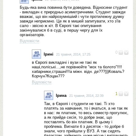
Будь-яка вина повинна бути доведена. Відносини студент
- викладач є природньо асиметричними. Студент завжди
вважає, що він найрозумнішіий і чути протилежну думку
завжди неприємно. Це як в мишей запитувати, хто з'їв
сало - звісно ж кіт. В Європі такі опитування
закінчувалися б в суді, в першу чергу для їх
організаторів.
Відповісти
0
Ірині
21 травня, 2014, 17:25
в Європі викладачі і вузи не такі як
наші,поліські...,не порівнюйте "мох та болото"!!!!
хабарники,страшні!!!а міжн. відн. де???)))Коваль?
Корчун?Коцан???
Відповісти
1
Ірина
21 травня, 2014, 22:39
Так, в Європі і студенти не такі. Ті хто
платять за навчання, то і вчаться, а не так як
в нас: як платник, то весь семестр прогулює,
а як прийде сесія, то добре знає, що
поставлять бо він платник. В цьому і
проблема. Вигнати б з десяток - то добре б
знали, чого прийшли у ВУЗ. А так сидять
баластом, займають чуже місце і витрачають