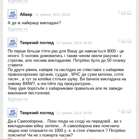
Відповісти
0
Абвер
21 травня, 2014, 08:26
А де ж найкращі викладачі?
Відповісти
0
Тверезий погляд
21 травня, 2014, 08:48
По перше більше п'яти раз для Вишу де навчається 9000 - це
нічого. 5 чоловік домовились і таким чином звели рахунки з
строгим, але чесним викладачем. Потрібно було до 50 планку
ставити.
По друге рівень хабарів та наслідки не співставні з хабарями
правоохоронних органів, суддів , МЧС де суми міліони, сотні
тисяч , а тут за копійки стільки шуму. Ви бачили викладача на
новому BMW?, а постійте під прокуратурою...
Тому ідея боротьби з хабарниками правильна але як завжди
виконання бестолкове.
Відповісти
0
Тверезий погляд
21 травня, 2014, 09:06
Да-а Самооборона... Поки люди на сході на передовій , ви з
викладачами війну затіяли... А самооборона вже пояснила
звідки нові планшети по 1000 у. е. в січні з'явилися ? Потрібно
пояснити! Чи не з пожертв часом?