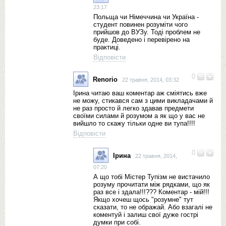
23:17
Польща чи Німеччина чи Україна -
студент повинен розуміти чого
прийшов до ВУЗу. Тоді проблем не
буде. Доведено і перевірено на
практиці.
Відповісти
0
Renorio
22 травня, 2014, 03:32
Ірина читаю ваш коментар аж сміятись вже
не можу, стикався сам з цими викладачами й
не раз просто й легко здавав предмети
своїми силами й розумом а як що у вас не
вийшло то скажу тільки одне ви тупа!!!!
Відповісти
0
Ірина
22 травня, 2014,
07:20
А що тобі Містер Тупізм не вистачило
розуму прочитати між рядками, що як
раз все і здала!!!??? Коментар - мій!!!
Якщо хочеш щось "розумне" тут
сказати, то не ображай. Або взагалі не
коментуй і залиш свої дуже гострі
думки при собі.