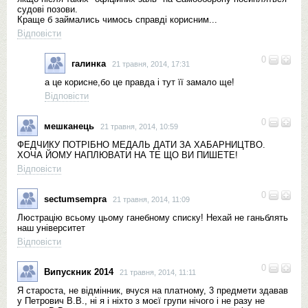
судові позови.
Краще б займались чимось справді корисним...
Відповісти
0
галинка
21 травня, 2014, 17:31
а це корисне,бо це правда і тут її замало ще!
Відповісти
0
мешканець
21 травня, 2014, 10:59
ФЕДЧИКУ ПОТРІБНО МЕДАЛЬ ДАТИ ЗА ХАБАРНИЦТВО.
ХОЧА ЙОМУ НАПЛЮВАТИ НА ТЕ ЩО ВИ ПИШЕТЕ!
Відповісти
0
sectumsempra
21 травня, 2014, 11:09
Люстрацію всьому цьому ганебному списку! Нехай не ганьблять
наш університет
Відповісти
0
Випускник 2014
21 травня, 2014, 11:11
Я староста, не відмінник, вчуся на платному, 3 предмети здавав
у Петрович В.В., ні я і ніхто з моєї групи нічого і не разу не