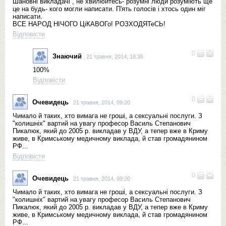
Шановні викладачі , не хвилюйтесь- розумні люди розуміють ще
це на будь- кого могли написати. П'ять голосів і хтось один міг
написати.
ВСЕ НАРОД НІЧОГО ЦіКАВОГо! РОЗХОДЯТеСЬ!
Відповісти
0
Знаючий
21 травня, 2014, 18:36
100%
Відповісти
0
Очевидець
21 травня, 2014, 09:20
Чимало й таких, хто вимага не грошi, а сексуальнi послуги. З
"колишнiх" вартий на увагу професор Василь Степанович
Пикалюк, який до 2005 р. викладав у ВДУ, а тепер вже в Криму
живе, в Кримському медичному виклада, й став громадянином
РФ...
Відповісти
0
Очевидець
21 травня, 2014, 09:20
Чимало й таких, хто вимага не грошi, а сексуальнi послуги. З
"колишнiх" вартий на увагу професор Василь Степанович
Пикалюк, який до 2005 р. викладав у ВДУ, а тепер вже в Криму
живе, в Кримському медичному виклада, й став громадянином
РФ...