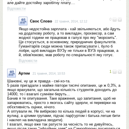
але дайте достойну заробітну плату....
Відповісти
0
Своє Слово
22 травня, 2014, 12:12
Якщо недостойна зарплата - хай звільняються, або йдуть
на додаткову роботу, а то викладач, прохвесор, а сам
жодної години не працював в галузі про яку "морозить".
Це стосується, в основному, природничих факультетів.
Гуманітаріїв сюди можна також припасувати і, було б
лобре, щоб викладач ВУЗу не тільки в ВУЗі працював, а
й, обов'язково, мав роботу по спеціальності яку готує.
Відповісти
1
Артем
21 травня, 2014, 10:53
Шановні, ну це ж правда - смі-хо-та.
5 разів пригадали з майже півтори тисячі опитаних, це ж 0,3%, а
якщо врахувати, що загальна кількість студентів доходить до
14000, то і взагалі сумніви беруть...
Бачив я те опитування. Таке враження, що запитання, щоб не
запарюватись, просто з якогось сайту здерли, ні перевірки на
об'єктивність оцінки, нічого.
А оптували як. Не вибірково по кілька людей в корпусі, чи на
вулиці, а цілими групами, підчас пар(гуртом і батька легше бити
і наклеп на викладача зводити).
І взагалі, якщо вже так ратуєте за чесність то не дивуйтесь,
якщо після таких "офіційних заяв" на Самооборону посипляться