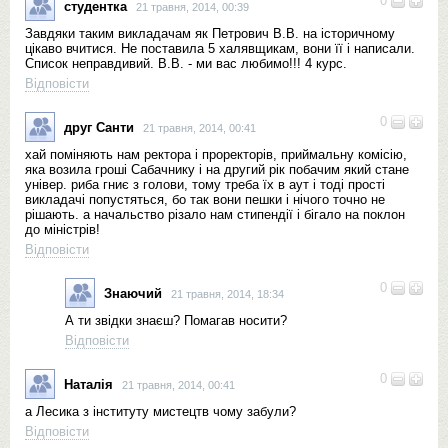
0
студентка
21 травня, 2014, 00:39
Завдяки таким викладачам як Петрович В.В. на історичному
цікаво вчитися. Не поставила 5 халявщикам, вони її і написали.
Список неправдивий. В.В. - ми вас любимо!!! 4 курс.
Відповісти
0
друг Санти
21 травня, 2014, 00:41
хай поміняють нам ректора і проректорів, приймальну комісію,
яка возила гроші Сабачнику і на другий рік побачим який стане
універ. риба гниє з голови, тому треба їх в аут і тоді прості
викладачі попустяться, бо так вони пешки і нічого точно не
рішають. а начальство різало нам стипендії і бігало на поклон
до міністрів!
Відповісти
0
Знаючий
21 травня, 2014, 18:34
А ти звідки знаєш? Помагав носити?
Відповісти
0
Наталія
21 травня, 2014, 00:41
а Лесика з інституту мистецтв чому забули?
Відповісти