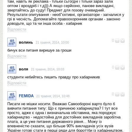
там, навіть як реклама - тільки сьгогдні і тільки зараз залік
оптом і вроздріб і т.д))) А якщо серйозно, панове викладачі,
звертайтесь до суду! Предмет для позову очевидний.
Результати опитування - необ"єктивні, організатори - загналися у
грі в чесність. Допомагайте правоохоронним органам - законно
доводьте, що та чи інша особа - хабарник
Відповісти
0
волинь
21 травня, 2014, 10:00
бичук вси питаня виришуе за гроши
Відповісти
0
воля
21 травня, 2014, 10:03
студенти небийтесь пишить правду про хабарникив
Відповісти
0
FEMIDA
21 травня, 2014, 10:48
Писати не мішки носити. Вважаю Самообороні варто було б
вивчити питання типу: Що є причиною хабарництва? І тут все
просто, адже є одна і визначальна обставина, яка породжує
хабарництво - недостойна для достойних викладачів заробітна
плата, а це уже питання державного рівня... Можу із
впевненістю сказати, що більше 90% викладачів усіх вузів
України готові стати в перші ряди для бороттби із хабарництвом,