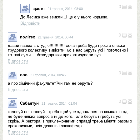
0
щастя
21 травня, 2014, 08:00
До Лесика вже звикли...і це є у нього нормою.
Відповісти
0
політех
21 травня, 2014, 00:44
давай наших в студію!!!!!!!!!!!! хоча треба буде просто списки
трудового колективу вивісити, бо в нас беруть усі і поголовно і
то такі суми.... божидарники прихватизували вуз
Відповісти
0
ооо
21 травня, 2014, 00:45
а про хімічний факультет?чи там не беруть?
Відповісти
0
Сабантуй
21 травня, 2014, 01:04
голосуй не голосуй...треба щоб усе здавалося на компах і тоді
не буде ніяких вопросів ні до кого.. але беруть і гребуть усі і
скрізь. А ректора із приблежонними справді треба міняти разом з
сраколизами, всіх деканів і завкафедр
Відповісти