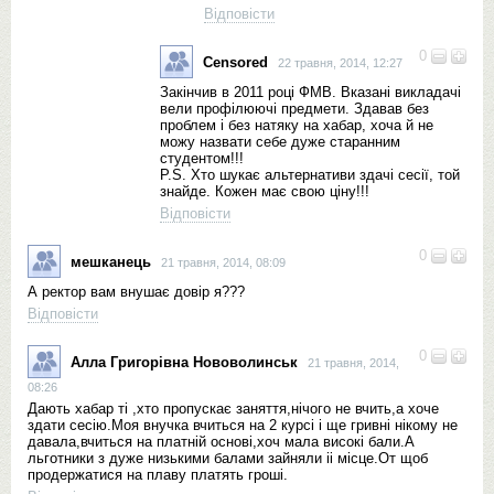
Відповісти
0
Censored
22 травня, 2014, 12:27
Закінчив в 2011 році ФМВ. Вказані викладачі
вели профілюючі предмети. Здавав без
проблем і без натяку на хабар, хоча й не
можу назвати себе дуже старанним
студентом!!!
P.S. Хто шукає альтернативи здачі сесії, той
знайде. Кожен має свою ціну!!!
Відповісти
0
мешканець
21 травня, 2014, 08:09
А ректор вам внушає довір я???
Відповісти
0
Алла Григорівна Нововолинськ
21 травня, 2014,
08:26
Дають хабар ті ,хто пропускає заняття,нічого не вчить,а хоче
здати сесію.Моя внучка вчиться на 2 курсі і ще гривні нікому не
давала,вчиться на платній основі,хоч мала високі бали.А
льготники з дуже низькими балами зайняли іі місце.От щоб
продержатися на плаву платять гроші.