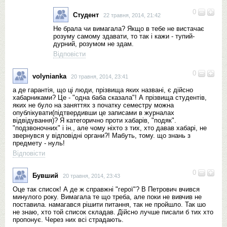
0
Студент
22 травня, 2014, 21:42
Не брала чи вимагала? Якщо в тебе не вистачає
розуму самому здавати, то так і кажи - тупий-
дурний, розумом не здам.
Відповісти
0
volynianka
20 травня, 2014, 23:41
а де гарантія, що ці люди, прізвища яких названі, є дійсно
хабарниками? Це - "одна баба сказала"! А прізвища студентів,
яких не було на заняттях з початку семестру можна
опублікувати(підтвердивши це записами в журналах
відвідування)? Я категорично проти хабарів, "подяк".
"подзвоночних" і ін., але чому ніхто з тих, хто давав хабарі, не
звернувся у відповідні органи?! Мабуть, тому. що знань з
предмету - нуль!
Відповісти
0
Бувший
20 травня, 2014, 23:43
Оце так список! А де ж справжні "герої"? В Петрович вчився
минулого року. Вимагала те що треба, але поки не вивчив не
поставила. намагався рішити питання, так не пройшло. Так шо
не знаю, хто той список складав. Дійсно лучше писали б тих хто
пропонує. Через них всі страдають.