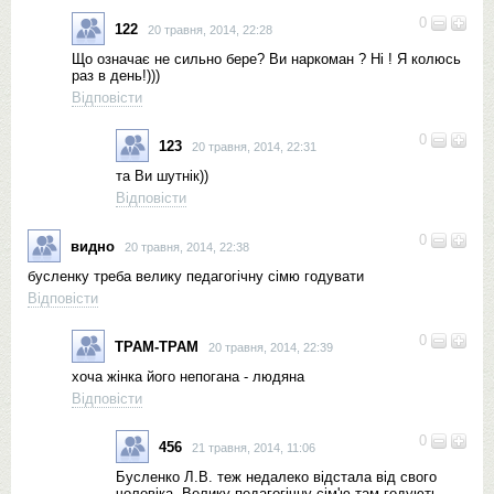
0
122
20 травня, 2014, 22:28
Що означає не сильно бере? Ви наркоман ? Ні ! Я колюсь
раз в день!)))
Відповісти
0
123
20 травня, 2014, 22:31
та Ви шутнік))
Відповісти
0
видно
20 травня, 2014, 22:38
бусленку треба велику педагогічну сімю годувати
Відповісти
0
ТРАМ-ТРАМ
20 травня, 2014, 22:39
хоча жінка його непогана - людяна
Відповісти
0
456
21 травня, 2014, 11:06
Бусленко Л.В. теж недалеко відстала від свого
чоловіка. Велику педагогічну сім'ю там годують