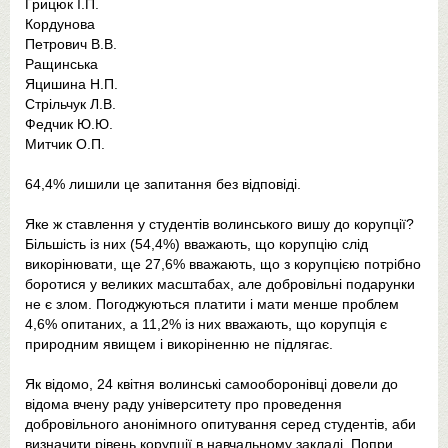
Грицюк І.П.
Кордунова
Петрович В.В.
Ращинська
Яцишина Н.П.
Стрільчук Л.В.
Федчик Ю.Ю.
Митчик О.П.
64,4% лишили це запитання без відповіді.
Яке ж ставлення у студентів волинського вишу до корупції?
Більшість із них (54,4%) вважають, що корупцію слід
викорінювати, ще 27,6% вважають, що з корупцією потрібно
боротися у великих масштабах, але добровільні подарунки
не є злом. Погоджуються платити і мати менше проблем
4,6% опитаних, а 11,2% із них вважають, що корупція є
природним явищем і викоріненню не підлягає.
Як відомо, 24 квітня волинські самооборонівці довели до
відома вчену раду університету про проведення
добровільного анонімного опитування серед студентів, аби
визначити рівень корупції в навчальному закладі. Попри