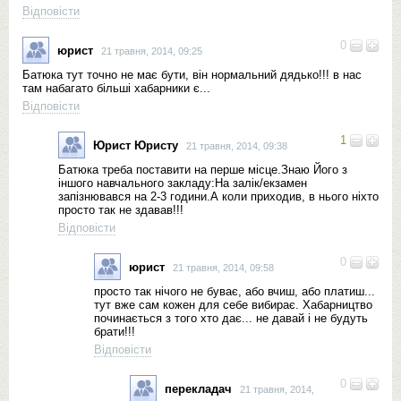
Відповісти
0
юрист
21 травня, 2014, 09:25
Батюка тут точно не має бути, він нормальний дядько!!! в нас
там набагато більші хабарники є...
Відповісти
1
Юрист Юристу
21 травня, 2014, 09:38
Батюка треба поставити на перше місце.Знаю Його з
іншого навчального закладу:На залік/екзамен
запізнювався на 2-3 години.А коли приходив, в нього ніхто
просто так не здавав!!!
Відповісти
0
юрист
21 травня, 2014, 09:58
просто так нічого не буває, або вчиш, або платиш...
тут вже сам кожен для себе вибирає. Хабарництво
починається з того хто дає... не давай і не будуть
брати!!!
Відповісти
0
перекладач
21 травня, 2014,