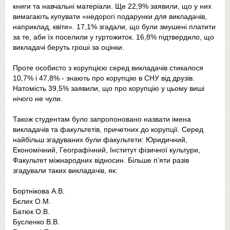
книги та навчальні матеріали. Ще 22,9% заявили, що у них
вимагають купувати «недорогі подарунки для викладачів,
наприклад, квіти». 17,1% згадали, що були змушені платити
за те, аби їх поселили у гуртожиток. 16,8% підтвердило, що
викладачі беруть гроші за оцінки.
Проте особисто з корупцією серед викладачів стикалося
10,7% і 47,8% - знають про корупцію в СНУ від друзів.
Натомість 39,5% заявили, що про корупцію у цьому виші
нічого не чули.
Також студентам було запропоновано назвати імена
викладачів та факультетів, причетних до корупції. Серед
найбільш згадуваних були факультети: Юридичний,
Економічний, Географічний, Інститут фізичної культури,
Факультет міжнародних відносин. Більше п’яти разів
згадували таких викладачів, як:
Бортнікова А.В.
Бєлих О.М.
Батюк О.В.
Бусленко В.В.