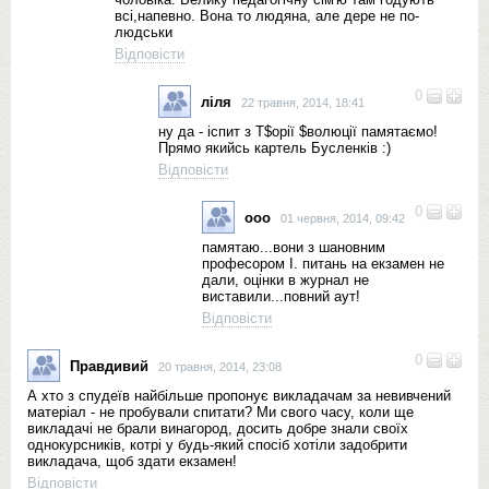
всі,напевно. Вона то людяна, але дере не по-
людськи
Відповісти
0
ліля
22 травня, 2014, 18:41
ну да - іспит з Т$орії $волюції памятаємо!
Прямо якийсь картель Бусленків :)
Відповісти
0
ооо
01 червня, 2014, 09:42
памятаю...вони з шановним
професором І. питань на екзамен не
дали, оцінки в журнал не
виставили...повний аут!
Відповісти
0
Правдивий
20 травня, 2014, 23:08
А хто з спудеїв найбільше пропонує викладачам за невивчений
матеріал - не пробували спитати? Ми свого часу, коли ще
викладачі не брали винагород, досить добре знали своїх
однокурсників, котрі у будь-який спосіб хотіли задобрити
викладача, щоб здати екзамен!
Відповісти