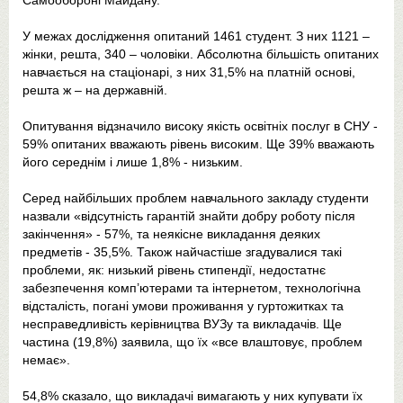
Самообороні Майдану.
У межах дослідження опитаний 1461 студент. З них 1121 –
жінки, решта, 340 – чоловіки. Абсолютна більшість опитаних
навчається на стаціонарі, з них 31,5% на платній основі,
решта ж – на державній.
Опитування відзначило високу якість освітніх послуг в СНУ -
59% опитаних вважають рівень високим. Ще 39% вважають
його середнім і лише 1,8% - низьким.
Серед найбільших проблем навчального закладу студенти
назвали «відсутність гарантій знайти добру роботу після
закінчення» - 57%, та неякiсне викладання деяких
предметів - 35,5%. Також найчастіше згадувалися такі
проблеми, як: низький рівень стипендії, недостатнє
забезпечення комп’ютерами та інтернетом, технологічна
відсталість, поганi умови проживання у гуртожитках та
несправедливість керівництва ВУЗу та викладачів. Ще
частина (19,8%) заявила, що їх «все влаштовує, проблем
немає».
54,8% сказало, що викладачі вимагають у них купувати їх