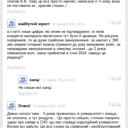
платив В.В. тому це все просто наклеп, написали її ті кому вона
не поставила за ,,красиві глазки,,!
Відповісти
0
майбутній юрист
21 травня, 2014, 11:15
в статті лише цифри, які нічим не підтверджені. от якби
конкретні матеріали висвітлили тут було б цікавіше. На рахунок
хабарників, то це дуже серйозне звинувачення. за наклеп у ЗМІ
або мережі Інтернет можна отримати до року виправних робіт, за
неправдиве звинувачення в тяжкому злочині - до 2 років
обмеження волі. закон прийнятий в січні 2014. навіщо це
редакції?
Відповісти
0
капці
21 травня, 2014, 11:33
Не сміши мої капці.
Відповісти
1
Отакої
21 травня, 2014, 14:40
Дивно читати таке... 5 років провчилась в університеті і нізащо
не платила, а тут роздули... Це просто смішно, стільки говорять
зараз про хабарі в СНУ, що про справді корупційний університет
Волині всі забули. Це все схоже на серйозний і необґрунтований