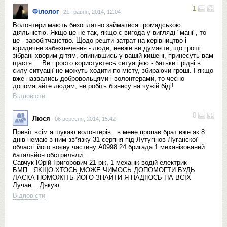
1
Філолог
21 травня, 2014, 12:04
Волонтери мають безоплатно займатися громадською
діяльністю. Якщо це не так, якщо є вигода у вигляді "мані", то
це - заробітчанство. Щодо решти затрат на керівництво і
юридичне забезпечення - люди, невже ви думаєте, що гроші
зібрані хворим дітям, опинившись у вашій кишені, принесуть вам
щастя.... Ви просто користуєтесь ситуацією - батьки і рідні в
силу ситуації не можуть ходити по місту, збираючи гроші. І якщо
вже назвались добровольцями і волонтерами, то чесно
допомагайте людям, не робіть бізнесу на чужій біді!
Відповісти
0
Люся
06 вересня, 2014, 15:42
Привіт всім я шукаю волонтерів...в мене пропав брат вже як 8
днів немаю з ним зв*язку 31 серпня під Лутугінов Луганскої
області його воєну частину А0998 24 бригада 1 механізований
батальйон обстриляли..
Савчук Юрій Григорович 21 рік, 1 механік водій електрик
БМП...ЯКЩО ХТОСЬ МОЖЕ ЧИМОСЬ ДОПОМОГТИ БУДЬ
ЛАСКА ПОМОЖІТЬ ЙОГО ЗНАЙТИ Я НАДІЮСЬ НА ВСІХ
Лучан... Дякую.
Відповісти