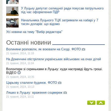
У Луцьку депутат селищної ради покусав патрульного
під час оформлення ПДР
Начальника Луцького ТЦК затримали на хабарі у 7
тисяч доларів: що відомо
Усі новини на тему "Вибір редактора"
Останні новини
Волиняни розповіли, як воювали на Сході. ФОТО
21 травня, 2014, 11:18
На Донеччині обстріляли українських військових на очах дітей
21 травня, 2014, 11:04
Волонтери зі скриньками в Луцьку: куди насправді йдуть гроші.
ВІДЕО
21 травня, 2014, 10:35
Царьову спалили будинок. ФОТО
21 травня, 2014, 10:13
Ляшко в Луцьку: враження соцмереж
21 травня, 2014, 10:11