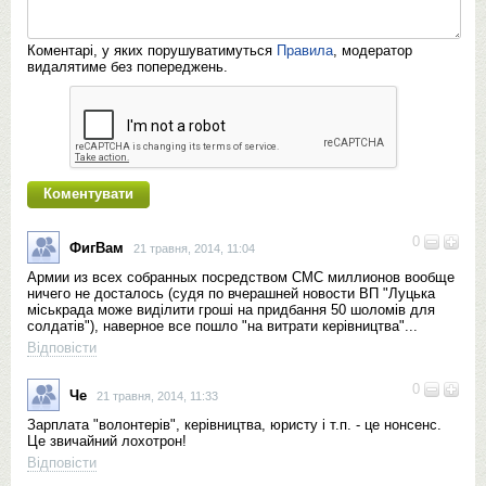
Коментарі, у яких порушуватимуться
Правила
, модератор
видалятиме без попереджень.
0
ФигВам
21 травня, 2014, 11:04
Армии из всех собранных посредством СМС миллионов вообще
ничего не досталось (судя по вчерашней новости ВП "Луцька
міськрада може виділити гроші на придбання 50 шоломів для
солдатів"), наверное все пошло "на витрати керівництва"...
Відповісти
0
Че
21 травня, 2014, 11:33
Зарплата "волонтерів", керівництва, юристу і т.п. - це нонсенс.
Це звичайний лохотрон!
Відповісти