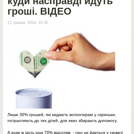
куди насправді йдуть
гроші. ВІДЕО
21 травня, 2014, 10:35
Лише 30% грошей, які кидають волонтерам у скриньки,
потрапляють до тих дітей, для яких збирають допомогу.
А куди ж ідуть інші 70% відсотків, - про це йдеться у сюжеті