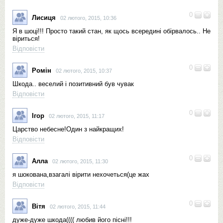
0
Лисиця
02 лютого, 2015, 10:36
Я в шоці!!! Просто такий стан, як щось всередині обірвалось.. Не
віриться!
Відповісти
0
Ромін
02 лютого, 2015, 10:37
Шкода.. веселий і позитивний був чувак
Відповісти
0
Ігор
02 лютого, 2015, 11:17
Царство небесне!Один з найкращих!
Відповісти
0
Алла
02 лютого, 2015, 11:30
я шокована,взагалі вірити нехочеться(це жах
Відповісти
0
Вітя
02 лютого, 2015, 11:44
дуже-дуже шкода(((( любив його пісні!!!