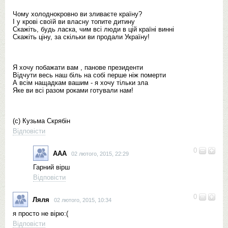
Чому холоднокровно ви зливаєте країну?
І у крові своїй ви власну топите дитину
Скажіть, будь ласка, чим всі люди в цій країні винні
Скажіть ціну, за скільки ви продали Україну!
Я хочу побажати вам , панове президенти
Відчути весь наш біль на собі перше ніж померти
А всім нащадкам вашим - я хочу тільки зла
Яке ви всі разом роками готували нам!
(с) Кузьма Скрябін
Відповісти
0
ААА
02 лютого, 2015, 22:29
Гарний вірш
Відповісти
0
Ляля
02 лютого, 2015, 10:34
я просто не вірю:(
Відповісти