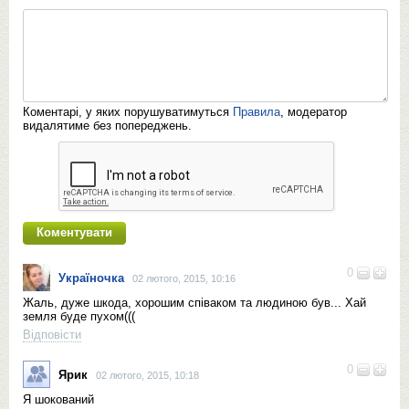
Коментарі, у яких порушуватимуться
Правила
, модератор
видалятиме без попереджень.
0
Україночка
02 лютого, 2015, 10:16
Жаль, дуже шкода, хорошим співаком та людиною був... Хай
земля буде пухом(((
Відповісти
0
Ярик
02 лютого, 2015, 10:18
Я шокований