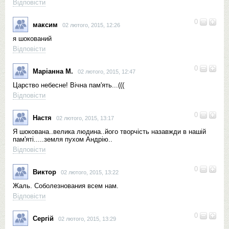
Відповісти
0
максим
02 лютого, 2015, 12:26
я шокований
Відповісти
0
Маріанна М.
02 лютого, 2015, 12:47
Царство небесне! Вічна пам'ять...(((
Відповісти
0
Настя
02 лютого, 2015, 13:17
Я шокована..велика людина..його творчість назавжди в нашій
пам'яті.....земля пухом Андрію..
Відповісти
0
Виктор
02 лютого, 2015, 13:22
Жаль. Соболезнования всем нам.
Відповісти
0
Сергій
02 лютого, 2015, 13:29