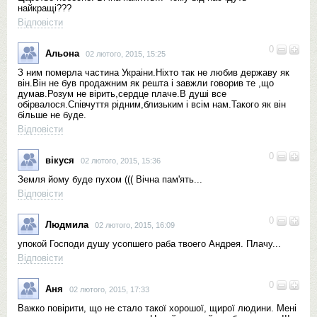
найкращі???
Відповісти
0
Альона
02 лютого, 2015, 15:25
З ним померла частина Украіни.Ніхто так не любив державу як
він.Він не був продажним як решта і завжли говорив те ,що
думав.Розум не вірить,сердце плаче.В душі все
обірвалося.Співчуття рідним,близьким і всім нам.Такого як він
більше не буде.
Відповісти
0
вікуся
02 лютого, 2015, 15:36
Земля йому буде пухом ((( Вічна пам'ять...
Відповісти
0
Людмила
02 лютого, 2015, 16:09
упокой Господи душу усопшего раба твоего Андрея. Плачу...
Відповісти
0
Аня
02 лютого, 2015, 17:33
Важко повірити, що не стало такої хорошої, щирої людини. Мені