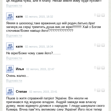
ця людина чужа, але я плачу. Нехай земля йому буде пухом!!!
Відповісти
0
катя
02 лютого, 2015, 18:32
Яяяяя в шоооооці,таке враження,що мій родич,батько,брат
загинув,на серці тремтить,душа виє,не вірю!!!!!!!!! Хай з Богом
спочиває!Боже навіщо його!??????????????
Відповісти
0
катя
02 лютого, 2015, 18:34
Не вірю!Боже чому саме його?........
Відповісти
0
Илья
02 лютого, 2015, 22:47
Очень жалко...
Відповісти
0
Степан
02 лютого, 2015, 23:41
Пішов із житя справжній патріот України. Він ніколи не
пригинався під жодною владою. Андрій завжди мав власну
думку, якою відверто ділився з народом. І люди шанували свого
Кумира. Вічна пам"ять великому сину України! Його пісні тепер