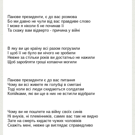
Панове президенти, є до вас розмова
Бо ми давно не чули від вас правдиве слово
І може я ніколи б не починав її
Та скажу вам відверто - причина у війні
В яку ви цю країну всі разом погрузили
І щоб її не було ви нічого не зробили
Невже за стільки років ви достатньо не нажили
Щоб заробляти гроші копаючи могили
Панове президенти є до вас питання
Чому ви всі живете як голубці в сметані
Тоді коли всі люди скидаються солдатам
Копійками, які ви ще в них не встигли відібрати
Чому ви не пошлете на війну своїх синів
Ні внуків, ні племінників, самих вас там не видно
Зате на смерть кидаєте чужих чоловіків
Скажіть мені, невже це виглядає справедливо