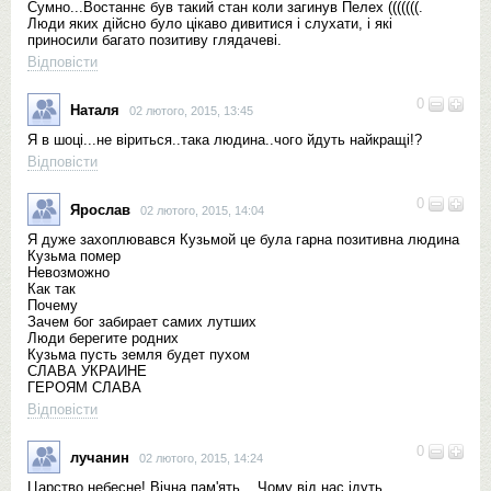
Сумно...Востаннє був такий стан коли загинув Пелех (((((((.
Люди яких дійсно було цікаво дивитися і слухати, і які
приносили багато позитиву глядачеві.
Відповісти
0
Наталя
02 лютого, 2015, 13:45
Я в шоці...не віриться..така людина..чого йдуть найкращі!?
Відповісти
0
Ярослав
02 лютого, 2015, 14:04
Я дуже захоплювався Кузьмой це була гарна позитивна людина
Кузьма помер
Невозможно
Как так
Почему
Зачем бог забирает самих лутших
Люди берегите родних
Кузьма пусть земля будет пухом
СЛАВА УКРАИНЕ
ГЕРОЯМ СЛАВА
Відповісти
0
лучанин
02 лютого, 2015, 14:24
Царство небесне! Вічна пам'ять... Чому від нас ідуть