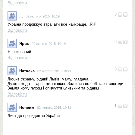
Відповісти
0
...
02 лютого, 2015, 10:19
Україна продовжує втрачати все найкраще...RIP
Відповісти
0
Ярик
02 лютого, 2015, 10:19
Я шокований
Відповісти
0
Наталка
02 лютого, 2015, 10:21
Любив Україну, рідний Львів, маму, глядача...
Дуже шкода... гарні, цікаві пісні. Залишив по собі гарні спогади.
Земля йому пухом і співчуття близьким та рідним
Відповісти
1
Нонейм
02 лютого, 2015, 10:31
Лист до президентів України