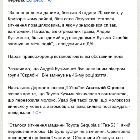
передає
Еспресо.TV
.
"За попередніми даними, близько 8 години 20 хвилин, у
Криворізькому районі, біля села Лозуватка, сталося
зіткнення позашляховика, в якому знаходився співак, і
вантажівки. На жаль, від отриманих травм, Андрій
Кузьменко, більш відомий під псевдонімом Кузьма Скрябін,
загинув на місці події", - повідомили в ДАІ.
Наразі правоохоронці встановлюють всі обставини події.
Зазначимо, що Андрій Кузьменко був незмінним лідером
групи "Скрябін". Він загинув на 46-му році життя.
Начальник Державтоінспекції України
Анатолій Сіренко
заявив про те, що Toyota Кузьми зіткнулася з вантажівкою,
що перевозила молоко. Удар був такої сили, що молоковоз
винесло у кювет, а автомобіль співака сильно постраждав, -
повідомляє
ТСН
.
"Сталося зіткнення машини Toyota Sequoia з "Газ-53 ", який
перевозив молоко. Це було зустрічне зіткнення. Орієнтовно
посередині проїжджої частини. Обставини з'ясовуються.