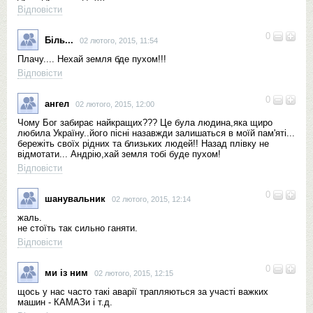
Відповісти
0
Біль...
02 лютого, 2015, 11:54
Плачу.... Нехай земля бде пухом!!!
Відповісти
0
ангел
02 лютого, 2015, 12:00
Чому Бог забирає найкращих??? Це була людина,яка щиро
любила Україну..його пісні назавжди залишаться в моїй пам'яті...
бережіть своїх рідних та близьких людей!! Назад плівку не
відмотати... Андрію,хай земля тобі буде пухом!
Відповісти
0
шанувальник
02 лютого, 2015, 12:14
жаль.
не стоїть так сильно ганяти.
Відповісти
0
ми із ним
02 лютого, 2015, 12:15
щось у нас часто такі аварії трапляються за участі важких
машин - КАМАЗи і т.д.