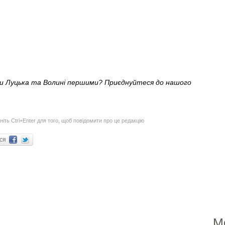
ни Луцька та Волині першими? Приєднуйтеся до нашого
ніть Ctrl+Enter для того, щоб повідомити про це редакцію
ися
М