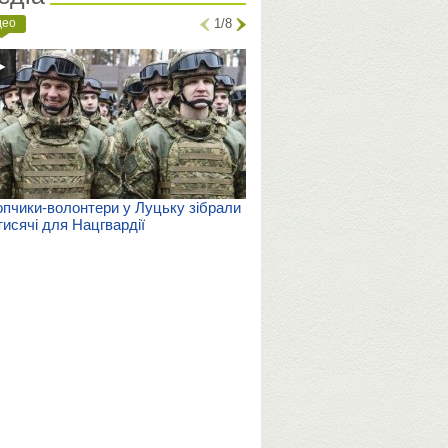
део
1/8
пчики-волонтери у Луцьку зібрали
тисячі для Нацгвардії