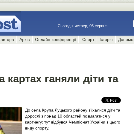
Сьогодні четвер, 06 серпня
 автора
Архів
Онлайн-конференції
Спорт
Історія
Допомо
а картах ганяли діти та
До села Крупа Луцького району з’їхалися діти та
дорослі з понад 10 областей позмагатися у
картингу: тут відбувся Чемпіонат України з цього
виду спорту.