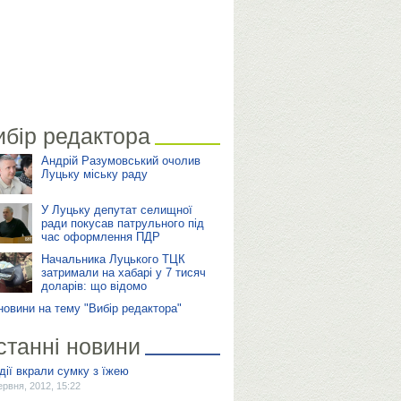
ибір редактора
Андрій Разумовський очолив
Луцьку міську раду
У Луцьку депутат селищної
ради покусав патрульного під
час оформлення ПДР
Начальника Луцького ТЦК
затримали на хабарі у 7 тисяч
доларів: що відомо
 новини на тему "Вибір редактора"
станні новини
дії вкрали сумку з їжею
ервня, 2012, 15:22