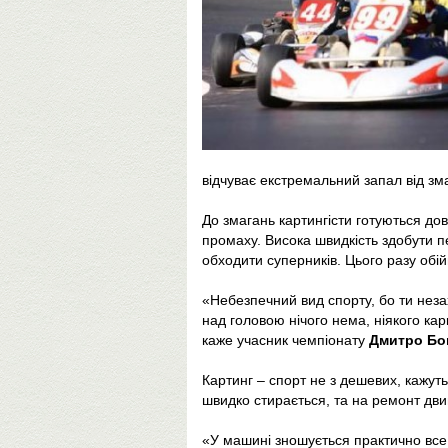
відчуває екстремальний запал від зм
До змагань картингісти готуються до
промаху. Висока швидкість здобути п
обходити суперників. Цього разу обі
«Небезпечний вид спорту, бо ти неза
над головою нічого нема, ніякого кар
каже учасник чемпіонату
Дмитро Бо
Картинг – спорт не з дешевих, кажут
швидко стирається, та на ремонт двиг
«У машині зношується практично все