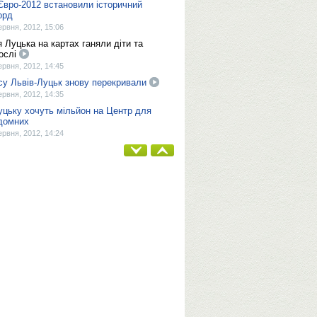
Євро-2012 встановили історичний
орд
ервня, 2012, 15:06
я Луцька на картах ганяли діти та
ослі
ервня, 2012, 14:45
су Львів-Луцьк знову перекривали
ервня, 2012, 14:35
уцьку хочуть мільйон на Центр для
домних
ервня, 2012, 14:24