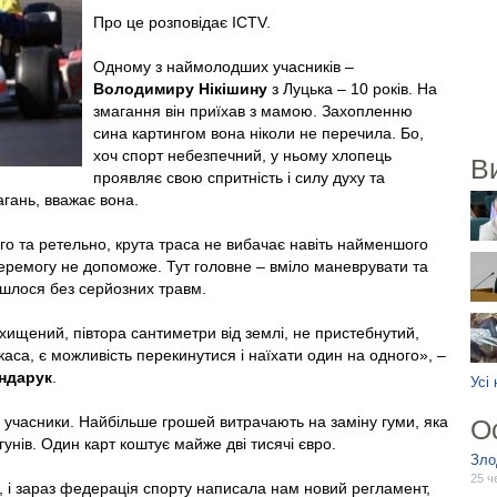
Про це розповідає ICTV.
Одному з наймолодших учасників –
Володимиру Нікішину
з Луцька – 10 років. На
змагання він приїхав з мамою. Захопленню
сина картингом вона ніколи не перечила. Бо,
хоч спорт небезпечний, у ньому хлопець
В
проявляє свою спритність і силу духу та
агань, вважає вона.
вго та ретельно, крута траса не вибачає навіть найменшого
еремогу не допоможе. Тут головне – вміло маневрувати та
йшлося без серйозних травм.
хищений, півтора сантиметри від землі, не пристебнутий,
каса, є можливість перекинутися і наїхати один на одного», –
ндарук
.
Усі
ь учасники. Найбільше грошей витрачають на заміну гуми, яка
О
унів. Один карт коштує майже дві тисячі євро.
Зло
25 ч
, і зараз федерація спорту написала нам новий регламент,