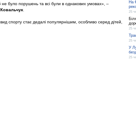
На 
б не було порушень та всі були в однакових умовах», –
рек
 Ковальчук
.
25 ч
Біл
вид спорту стає дедалі популярнішим, особливо серед дітей,
дор
25 ч
Тра
25 ч
У Л
без
25 ч