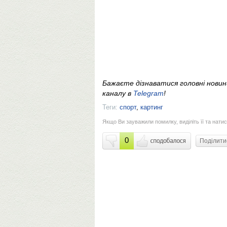
Бажаєте дізнаватися головні нови
каналу в
Telegram
!
Теги:
спорт
,
картинг
Якщо Ви зауважили помилку, виділіть її та натис
0
Поділит