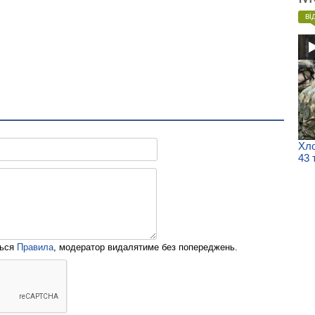
ві
Хло
43 
ться
Правила
, модератор видалятиме без попереджень.