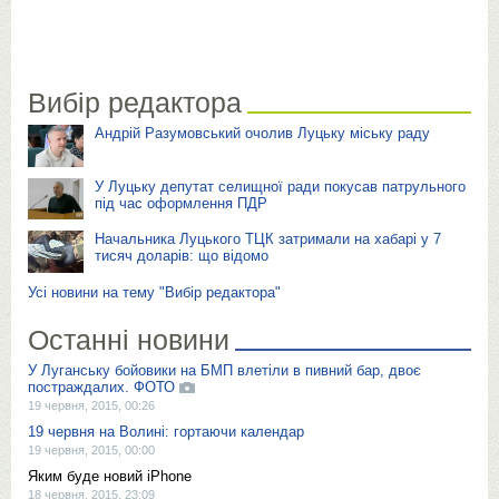
Вибір редактора
Андрій Разумовський очолив Луцьку міську раду
У Луцьку депутат селищної ради покусав патрульного
під час оформлення ПДР
Начальника Луцького ТЦК затримали на хабарі у 7
тисяч доларів: що відомо
Усі новини на тему "Вибір редактора"
Останні новини
У Луганську бойовики на БМП влетіли в пивний бар, двоє
постраждалих. ФОТО
19 червня, 2015, 00:26
19 червня на Волині: гортаючи календар
19 червня, 2015, 00:00
Яким буде новий iPhone
18 червня, 2015, 23:09