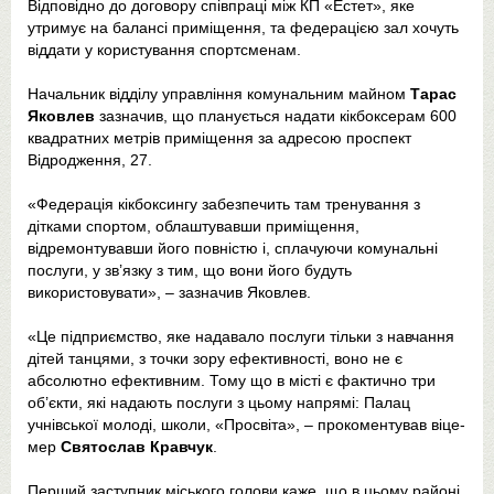
Відповідно до договору співпраці між КП «Естет», яке
утримує на балансі приміщення, та федерацією зал хочуть
віддати у користування спортсменам.
Начальник відділу управління комунальним майном
Тарас
Яковлев
зазначив, що планується надати кікбоксерам 600
квадратних метрів приміщення за адресою проспект
Відродження, 27.
«Федерація кікбоксингу забезпечить там тренування з
дітками спортом, облаштувавши приміщення,
відремонтувавши його повністю і, сплачуючи комунальні
послуги, у зв’язку з тим, що вони його будуть
використовувати», – зазначив Яковлев.
«Це підприємство, яке надавало послуги тільки з навчання
дітей танцями, з точки зору ефективності, воно не є
абсолютно ефективним. Тому що в місті є фактично три
об’єкти, які надають послуги з цьому напрямі: Палац
учнівської молоді, школи, «Просвіта», – прокоментував віце-
мер
Святослав Кравчук
.
Перший заступник міського голови каже, що в цьому районі,