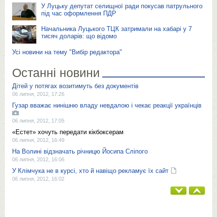
У Луцьку депутат селищної ради покусав патрульного
під час оформлення ПДР
Начальника Луцького ТЦК затримали на хабарі у 7
тисяч доларів: що відомо
Усі новини на тему "Вибір редактора"
Останні новини
Дітей у потягах возитимуть без документів
06 липня, 2012, 17:26
Гузар вважає нинішню владу невдалою і чекає реакції українців
06 липня, 2012, 17:05
«Естет» хочуть передати кікбоксерам
06 липня, 2012, 16:49
На Волині відзначать річницю Йосипа Сліпого
06 липня, 2012, 16:06
У Клімчука не в курсі, хто й навіщо рекламує їх сайт
06 липня, 2012, 16:02