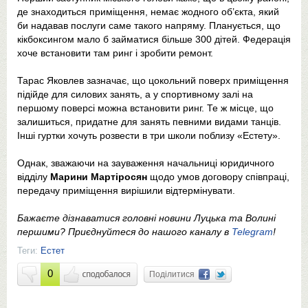
де знаходиться приміщення, немає жодного об’єкта, який
би надавав послуги саме такого напряму. Планується, що
кікбоксингом мало б займатися більше 300 дітей. Федерація
хоче встановити там ринг і зробити ремонт.
Тарас Яковлев зазначає, що цокольний поверх приміщення
підійде для силових занять, а у спортивному залі на
першому поверсі можна встановити ринг. Те ж місце, що
залишиться, придатне для занять певними видами танців.
Інші гуртки хочуть розвести в три школи поблизу «Естету».
Однак, зважаючи на зауваження начальниці юридичного
відділу
Марини Мартіросян
щодо умов договору співпраці,
передачу приміщення вирішили відтермінувати.
Бажаєте дізнаватися головні новини Луцька та Волині
першими? Приєднуйтеся до нашого каналу в
Telegram
!
Теги:
Естет
0
Поділитися