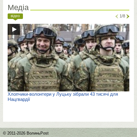
Медіа
відео
1/8
Хлопчики-волонтери у Луцьку зібрали 43 тисячі для
Нацгвардії
© 2011-2026 ВолиньPost